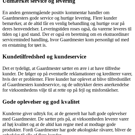
Udmærket service og levering
En anden gennemgående positiv kommentar handler om
Gaardmesters gode service og hurtige levering. Flere kunder
bemærker, at de altid får en venlig behandling og hurtige svar på
deres henvendelser. Leveringstiden roses også, da varerne leveres til
tiden og i god stand. Der er også en beretning om en ekstraordinær
serviceminded handling, hvor Gaardmester kom personligt ud med
en erstatning for tøet is.
Kundetilfredshed og kundeservice
Det er tydeligt, at Gaardmester sætter en ære i at have tilfredse
kunder. De følger op på eventuelle reklamationer og krediterer varer,
hvis der er problemer. Flere kunder har oplevet at blive tilfredsstillet
af Gaardmesters kundeservice, og de udtrykker deres anerkendelse
for virksomhedens vilje til at rette op på fejl og misforståelser.
Gode oplevelser og god kvalitet
Kunderne giver udtryk for, at de generelt har haft gode oplevelser
med Gaardmester. De sætter pris på, at virksomheden leverer varer
af høj kvalitet og at de altid kan regne med at modtage gode
produkter. Fordi Gaardmester har gode økologiske råvarer, bliver de