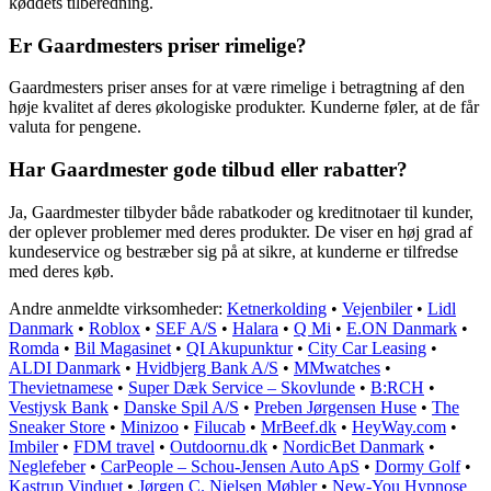
køddets tilberedning.
Er Gaardmesters priser rimelige?
Gaardmesters priser anses for at være rimelige i betragtning af den
høje kvalitet af deres økologiske produkter. Kunderne føler, at de får
valuta for pengene.
Har Gaardmester gode tilbud eller rabatter?
Ja, Gaardmester tilbyder både rabatkoder og kreditnotaer til kunder,
der oplever problemer med deres produkter. De viser en høj grad af
kundeservice og bestræber sig på at sikre, at kunderne er tilfredse
med deres køb.
Andre anmeldte virksomheder:
Ketnerkolding
•
Vejenbiler
•
Lidl
Danmark
•
Roblox
•
SEF A/S
•
Halara
•
Q Mi
•
E.ON Danmark
•
Romda
•
Bil Magasinet
•
QI Akupunktur
•
City Car Leasing
•
ALDI Danmark
•
Hvidbjerg Bank A/S
•
MMwatches
•
Thevietnamese
•
Super Dæk Service – Skovlunde
•
B:RCH
•
Vestjysk Bank
•
Danske Spil A/S
•
Preben Jørgensen Huse
•
The
Sneaker Store
•
Minizoo
•
Filucab
•
MrBeef.dk
•
HeyWay.com
•
Imbiler
•
FDM travel
•
Outdoornu.dk
•
NordicBet Danmark
•
Neglefeber
•
CarPeople – Schou-Jensen Auto ApS
•
Dormy Golf
•
Kastrup Vinduet
•
Jørgen C. Nielsen Møbler
•
New-You Hypnose