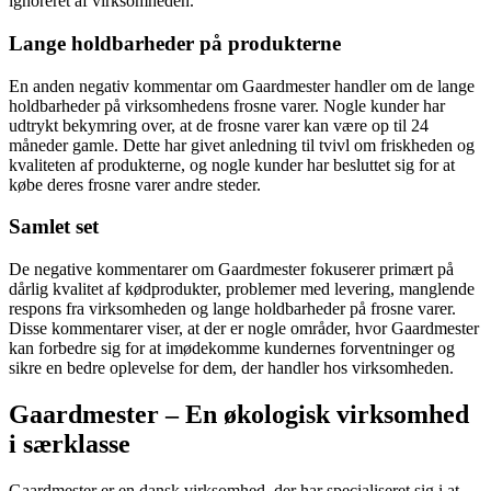
ignoreret af virksomheden.
Lange holdbarheder på produkterne
En anden negativ kommentar om Gaardmester handler om de lange
holdbarheder på virksomhedens frosne varer. Nogle kunder har
udtrykt bekymring over, at de frosne varer kan være op til 24
måneder gamle. Dette har givet anledning til tvivl om friskheden og
kvaliteten af produkterne, og nogle kunder har besluttet sig for at
købe deres frosne varer andre steder.
Samlet set
De negative kommentarer om Gaardmester fokuserer primært på
dårlig kvalitet af kødprodukter, problemer med levering, manglende
respons fra virksomheden og lange holdbarheder på frosne varer.
Disse kommentarer viser, at der er nogle områder, hvor Gaardmester
kan forbedre sig for at imødekomme kundernes forventninger og
sikre en bedre oplevelse for dem, der handler hos virksomheden.
Gaardmester – En økologisk virksomhed
i særklasse
Gaardmester er en dansk virksomhed, der har specialiseret sig i at