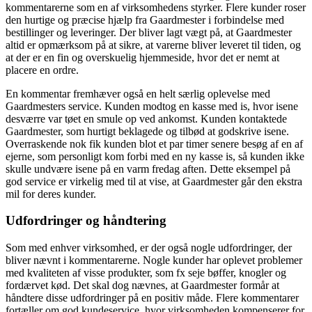
kommentarerne som en af virksomhedens styrker. Flere kunder roser
den hurtige og præcise hjælp fra Gaardmester i forbindelse med
bestillinger og leveringer. Der bliver lagt vægt på, at Gaardmester
altid er opmærksom på at sikre, at varerne bliver leveret til tiden, og
at der er en fin og overskuelig hjemmeside, hvor det er nemt at
placere en ordre.
En kommentar fremhæver også en helt særlig oplevelse med
Gaardmesters service. Kunden modtog en kasse med is, hvor isene
desværre var tøet en smule op ved ankomst. Kunden kontaktede
Gaardmester, som hurtigt beklagede og tilbød at godskrive isene.
Overraskende nok fik kunden blot et par timer senere besøg af en af
ejerne, som personligt kom forbi med en ny kasse is, så kunden ikke
skulle undvære isene på en varm fredag aften. Dette eksempel på
god service er virkelig med til at vise, at Gaardmester går den ekstra
mil for deres kunder.
Udfordringer og håndtering
Som med enhver virksomhed, er der også nogle udfordringer, der
bliver nævnt i kommentarerne. Nogle kunder har oplevet problemer
med kvaliteten af visse produkter, som fx seje bøffer, knogler og
fordærvet kød. Det skal dog nævnes, at Gaardmester formår at
håndtere disse udfordringer på en positiv måde. Flere kommentarer
fortæller om god kundeservice, hvor virksomheden kompenserer for