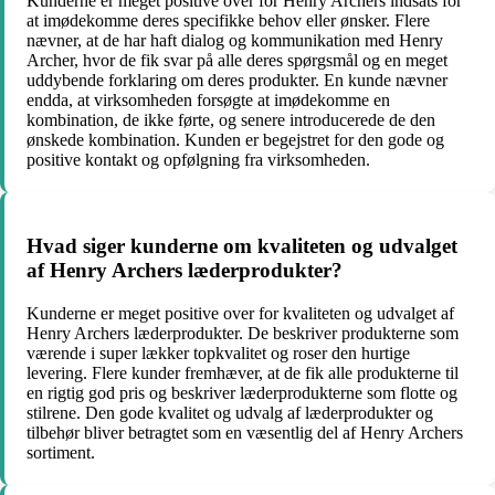
Kunderne er meget positive over for Henry Archers indsats for
at imødekomme deres specifikke behov eller ønsker. Flere
nævner, at de har haft dialog og kommunikation med Henry
Archer, hvor de fik svar på alle deres spørgsmål og en meget
uddybende forklaring om deres produkter. En kunde nævner
endda, at virksomheden forsøgte at imødekomme en
kombination, de ikke førte, og senere introducerede de den
ønskede kombination. Kunden er begejstret for den gode og
positive kontakt og opfølgning fra virksomheden.
Hvad siger kunderne om kvaliteten og udvalget
af Henry Archers læderprodukter?
Kunderne er meget positive over for kvaliteten og udvalget af
Henry Archers læderprodukter. De beskriver produkterne som
værende i super lækker topkvalitet og roser den hurtige
levering. Flere kunder fremhæver, at de fik alle produkterne til
en rigtig god pris og beskriver læderprodukterne som flotte og
stilrene. Den gode kvalitet og udvalg af læderprodukter og
tilbehør bliver betragtet som en væsentlig del af Henry Archers
sortiment.