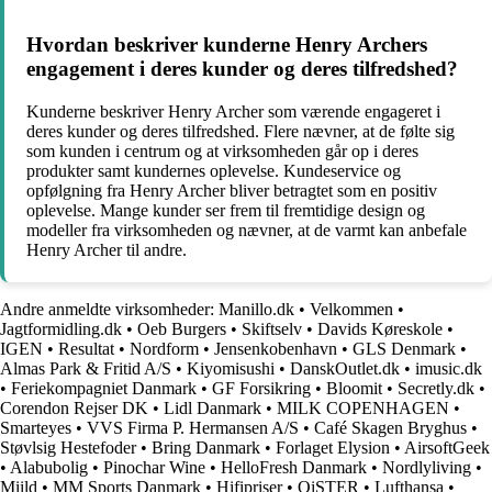
Hvordan beskriver kunderne Henry Archers
engagement i deres kunder og deres tilfredshed?
Kunderne beskriver Henry Archer som værende engageret i
deres kunder og deres tilfredshed. Flere nævner, at de følte sig
som kunden i centrum og at virksomheden går op i deres
produkter samt kundernes oplevelse. Kundeservice og
opfølgning fra Henry Archer bliver betragtet som en positiv
oplevelse. Mange kunder ser frem til fremtidige design og
modeller fra virksomheden og nævner, at de varmt kan anbefale
Henry Archer til andre.
Andre anmeldte virksomheder:
Manillo.dk
•
Velkommen
•
Jagtformidling.dk
•
Oeb Burgers
•
Skiftselv
•
Davids Køreskole
•
IGEN
•
Resultat
•
Nordform
•
Jensenkobenhavn
•
GLS Denmark
•
Almas Park & Fritid A/S
•
Kiyomisushi
•
DanskOutlet.dk
•
imusic.dk
•
Feriekompagniet Danmark
•
GF Forsikring
•
Bloomit
•
Secretly.dk
•
Corendon Rejser DK
•
Lidl Danmark
•
MILK COPENHAGEN
•
Smarteyes
•
VVS Firma P. Hermansen A/S
•
Café Skagen Bryghus
•
Støvlsig Hestefoder
•
Bring Danmark
•
Forlaget Elysion
•
AirsoftGeek
•
Alabubolig
•
Pinochar Wine
•
HelloFresh Danmark
•
Nordlyliving
•
Miild
•
MM Sports Danmark
•
Hifipriser
•
OiSTER
•
Lufthansa
•