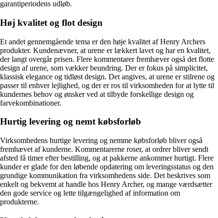
garantiperiodens udløb.
Høj kvalitet og flot design
Et andet gennemgående tema er den høje kvalitet af Henry Archers
produkter. Kundenævner, at urene er lækkert lavet og har en kvalitet,
der langt overgår prisen. Flere kommentarer fremhæver også det flotte
design af urene, som vækker beundring. Der er fokus på simplicitet,
klassisk elegance og tidløst design. Det angives, at urene er stilrene og
passer til enhver lejlighed, og der er ros til virksomheden for at lytte til
kundernes behov og ønsker ved at tilbyde forskellige design og
farvekombinationer.
Hurtig levering og nemt købsforløb
Virksomhedens hurtige levering og nemme købsforløb bliver også
fremhævet af kunderne. Kommentarerne roser, at ordrer bliver sendt
afsted få timer efter bestilling, og at pakkerne ankommer hurtigt. Flere
kunder er glade for den løbende opdatering om leveringsstatus og den
grundige kommunikation fra virksomhedens side. Det beskrives som
enkelt og bekvemt at handle hos Henry Archer, og mange værdsætter
den gode service og lette tilgængelighed af information om
produkterne.