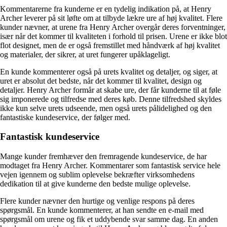
Kommentarerne fra kunderne er en tydelig indikation på, at Henry
Archer leverer på sit løfte om at tilbyde lækre ure af høj kvalitet. Flere
kunder nævner, at urene fra Henry Archer overgår deres forventninger,
især når det kommer til kvaliteten i forhold til prisen. Urene er ikke blot
flot designet, men de er også fremstillet med håndværk af høj kvalitet
og materialer, der sikrer, at uret fungerer upåklageligt.
En kunde kommenterer også på urets kvalitet og detaljer, og siger, at
uret er absolut det bedste, når det kommer til kvalitet, design og
detaljer. Henry Archer formår at skabe ure, der får kunderne til at føle
sig imponerede og tilfredse med deres køb. Denne tilfredshed skyldes
ikke kun selve urets udseende, men også urets pålidelighed og den
fantastiske kundeservice, der følger med.
Fantastisk kundeservice
Mange kunder fremhæver den fremragende kundeservice, de har
modtaget fra Henry Archer. Kommentarer som fantastisk service hele
vejen igennem og sublim oplevelse bekræfter virksomhedens
dedikation til at give kunderne den bedste mulige oplevelse.
Flere kunder nævner den hurtige og venlige respons på deres
spørgsmål. En kunde kommenterer, at han sendte en e-mail med
spørgsmål om urene og fik et uddybende svar samme dag. En anden