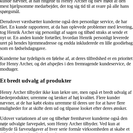
kunde nævner, at han ringede til Henry Archer og blev mødt af den
mest hjælpsomme medarbejder, der tog sig tid til at svare på alle hans
spørgsmål.
Derudover værdsætter kunderne også den personlige service, de har
fået. En kunde rapporterer, at da han oplevede problemer med levering,
tog Henrik Archer sig personligt af sagen og tilbød straks at sende et
nyt ur. En anden kunde fortæller, hvordan Henrik personligt leverede
uret på hendes hjemmeadresse og endda inkluderede en lille goodiebag
som en fødselsdagsgave.
Kunderne har tydeligvis en følelse af, at deres tilfredshed er en prioritet
for Henry Archer, og det afspejles i den fremragende kundeservice, de
modtager.
Et bredt udvalg af produkter
Henry Archer tilbyder ikke kun lækre ure, men også et bredt udvalg af
læderprodukter, urremme og lænker af høj kvalitet. Flere kunder
nævner, at de har købt ekstra urremme til deres ure for at have flere
muligheder for at skifte dem ud og tilpasse looket efter deres ønsker.
Udover variationen af ure og tilbehør fremhæver kunderne også den
nøje udvalgte farvepalet, som Henry Archer tilbyder. Ved kun at
tilbyde få farveudgaver af hver serie formår virksomheden at skabe et