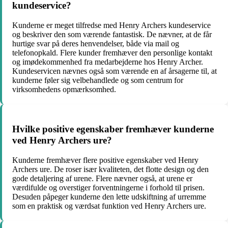
kundeservice?
Kunderne er meget tilfredse med Henry Archers kundeservice
og beskriver den som værende fantastisk. De nævner, at de får
hurtige svar på deres henvendelser, både via mail og
telefonopkald. Flere kunder fremhæver den personlige kontakt
og imødekommenhed fra medarbejderne hos Henry Archer.
Kundeservicen nævnes også som værende en af årsagerne til, at
kunderne føler sig velbehandlede og som centrum for
virksomhedens opmærksomhed.
Hvilke positive egenskaber fremhæver kunderne
ved Henry Archers ure?
Kunderne fremhæver flere positive egenskaber ved Henry
Archers ure. De roser især kvaliteten, det flotte design og den
gode detaljering af urene. Flere nævner også, at urene er
værdifulde og overstiger forventningerne i forhold til prisen.
Desuden påpeger kunderne den lette udskiftning af urremme
som en praktisk og værdsat funktion ved Henry Archers ure.