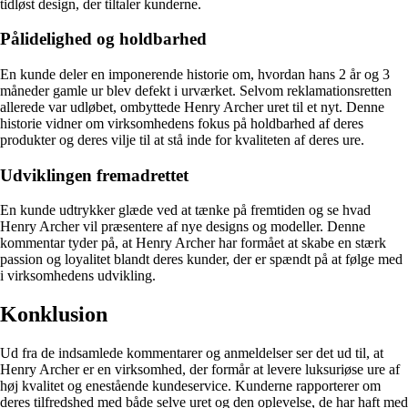
tidløst design, der tiltaler kunderne.
Pålidelighed og holdbarhed
En kunde deler en imponerende historie om, hvordan hans 2 år og 3
måneder gamle ur blev defekt i urværket. Selvom reklamationsretten
allerede var udløbet, ombyttede Henry Archer uret til et nyt. Denne
historie vidner om virksomhedens fokus på holdbarhed af deres
produkter og deres vilje til at stå inde for kvaliteten af deres ure.
Udviklingen fremadrettet
En kunde udtrykker glæde ved at tænke på fremtiden og se hvad
Henry Archer vil præsentere af nye designs og modeller. Denne
kommentar tyder på, at Henry Archer har formået at skabe en stærk
passion og loyalitet blandt deres kunder, der er spændt på at følge med
i virksomhedens udvikling.
Konklusion
Ud fra de indsamlede kommentarer og anmeldelser ser det ud til, at
Henry Archer er en virksomhed, der formår at levere luksuriøse ure af
høj kvalitet og enestående kundeservice. Kunderne rapporterer om
deres tilfredshed med både selve uret og den oplevelse, de har haft med