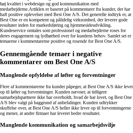
høj kvalitet i webdesign og god kommunikation med
medarbejderne.Artiklen er baseret på kommentarer fra kunder, der har
haft positive oplevelser med Best One A/S. Det generelle indtryk er, at
Best One er en kompetent og pålidelig virksomhed, der leverer gode
resultater inden for markedsføring og hjemmesideudvikling.
Kundeservice omtales som professionel og medarbejderne roses for
deres engagement og lydhørhed over for kundens behov. Samlet set er
temaerne i kommentarerne positive og rosende for Best One A/S.
Gennemgående temaer i negative
kommentarer om Best One A/S
Manglende opfyldelse af løfter og forventninger
Flere af kommentarerne fra kunder påpeger, at Best One A/S ikke lever
op til løfter og forventninger. Kunden nævner, at tidligere
samarbejdspartnere ikke har overholdt, hvad de har lovet, og Best One
A/S blev valgt på baggrund af anbefalinger. Kunden udtrykker
skuffelse over, at Best One A/S heller ikke lever op til forventningerne
og mener, at andre firmaer har leveret bedre resultater.
Manglende kommunikation og samarbejdsvilje