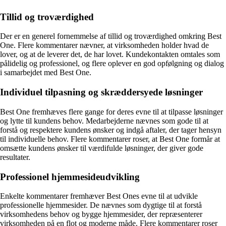
Tillid og troværdighed
Der er en generel fornemmelse af tillid og troværdighed omkring Best
One. Flere kommentarer nævner, at virksomheden holder hvad de
lover, og at de leverer det, de har lovet. Kundekontakten omtales som
pålidelig og professionel, og flere oplever en god opfølgning og dialog
i samarbejdet med Best One.
Individuel tilpasning og skræddersyede løsninger
Best One fremhæves flere gange for deres evne til at tilpasse løsninger
og lytte til kundens behov. Medarbejderne nævnes som gode til at
forstå og respektere kundens ønsker og indgå aftaler, der tager hensyn
til individuelle behov. Flere kommentarer roser, at Best One formår at
omsætte kundens ønsker til værdifulde løsninger, der giver gode
resultater.
Professionel hjemmesideudvikling
Enkelte kommentarer fremhæver Best Ones evne til at udvikle
professionelle hjemmesider. De nævnes som dygtige til at forstå
virksomhedens behov og bygge hjemmesider, der repræsenterer
virksomheden på en flot og moderne måde. Flere kommentarer roser