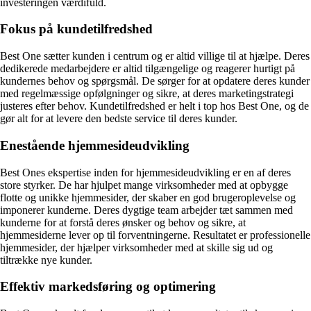
investeringen værdifuld.
Fokus på kundetilfredshed
Best One sætter kunden i centrum og er altid villige til at hjælpe. Deres
dedikerede medarbejdere er altid tilgængelige og reagerer hurtigt på
kundernes behov og spørgsmål. De sørger for at opdatere deres kunder
med regelmæssige opfølgninger og sikre, at deres marketingstrategi
justeres efter behov. Kundetilfredshed er helt i top hos Best One, og de
gør alt for at levere den bedste service til deres kunder.
Enestående hjemmesideudvikling
Best Ones ekspertise inden for hjemmesideudvikling er en af deres
store styrker. De har hjulpet mange virksomheder med at opbygge
flotte og unikke hjemmesider, der skaber en god brugeroplevelse og
imponerer kunderne. Deres dygtige team arbejder tæt sammen med
kunderne for at forstå deres ønsker og behov og sikre, at
hjemmesiderne lever op til forventningerne. Resultatet er professionelle
hjemmesider, der hjælper virksomheder med at skille sig ud og
tiltrække nye kunder.
Effektiv markedsføring og optimering