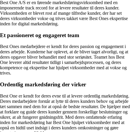
Best One A/S er en førende markedsføringsvirksomhed med en
imponerende track record for at levere resultater til deres kunder.
Virksomheden er blevet rost af mange tilfredse kunder, der har set
deres virksomheder vokse og trives takket være Best Ones ekspertise
inden for digital markedsføring.
Et passioneret og engageret team
Best Ones medarbejdere er kendt for deres passion og engagement i
deres arbejde. Kunderne har oplevet, at de bliver taget alvorligt, og at
deres opgaver bliver behandlet med stor seriøsitet. Teamet hos Best
One leverer altid resultater tidligt i samarbejdsprocessen, og deres
kompetence og ekspertise har hjulpet virksomheder med at vokse og
trives.
Ordentlig markedsføring der virker
Best One er kendt for deres evne til at levere ordentlig markedsføring.
Deres medarbejdere forstår at lytte til deres kunders behov og arbejde
tæt sammen med dem for at opnå de bedste resultater. De hjælper med
at forklare og guide deres kunder gennem forskellige beslutninger og
sikrer, at alt fungerer gnidningsfrit. Med deres omfattende erfaring
inden for markedsføring har Best One hjulpet virksomheder med at
opnå en hidtil uset indsigt i deres kunders omkostninger og gøre