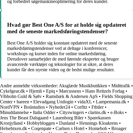
og forbedret søgemaskineoptimering for deres kunder.
Hvad gør Best One A/S for at holde sig opdateret
med de seneste markedsføringstendenser?
Best One A/S holder sig konstant opdateret med de seneste
markedsføringstendenser ved at deltage i konferencer,
workshops og kurser inden for online markedsføring.
Derudover samarbejder de med førende eksperter og bruger
avancerede værktøjer og teknologier for at sikre, at deres
kunder får den nyeste viden og de bedst mulige resultater.
Andre anmeldte virksomheder:
Aksglæde Musikbutikken
•
Midttrafik
•
Cykelgear.dk
•
Hjemli
•
Epiq
•
Marcussens
•
Hans Reitzels Forlag
•
Vibholm Guld & Sølv
•
Ramsbæk & Andersen ApS
•
Fields Shopping
Center
•
bareen
•
Elevadgang Unilogin
•
vidaXL
•
Lampemania.dk
•
NordVPN
•
Boiistudios
•
Nyheder24
•
Corfitz
•
Ftbiler
•
Minuddannelse
•
Italia Odder
•
Cityswingers
•
clarins.dk
•
e-Boks
•
Jens The Beast Dalsgaard
•
Lauenborg Biler
•
Sparekassen
Kronjylland
•
Hobbybloggen
•
Danland
•
Hennings Kloakrens
•
Helsebixen.dk
•
Coqenpate
•
Carlsen s Hotel
•
Homebob
•
Broager