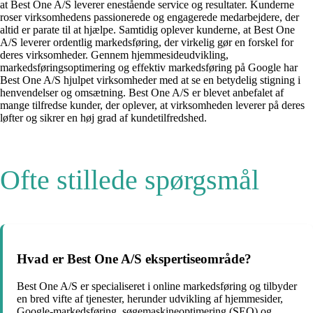
at Best One A/S leverer enestående service og resultater. Kunderne
roser virksomhedens passionerede og engagerede medarbejdere, der
altid er parate til at hjælpe. Samtidig oplever kunderne, at Best One
A/S leverer ordentlig markedsføring, der virkelig gør en forskel for
deres virksomheder. Gennem hjemmesideudvikling,
markedsføringsoptimering og effektiv markedsføring på Google har
Best One A/S hjulpet virksomheder med at se en betydelig stigning i
henvendelser og omsætning. Best One A/S er blevet anbefalet af
mange tilfredse kunder, der oplever, at virksomheden leverer på deres
løfter og sikrer en høj grad af kundetilfredshed.
Ofte stillede spørgsmål
Hvad er Best One A/S ekspertiseområde?
Best One A/S er specialiseret i online markedsføring og tilbyder
en bred vifte af tjenester, herunder udvikling af hjemmesider,
Google-markedsføring, søgemaskineoptimering (SEO) og