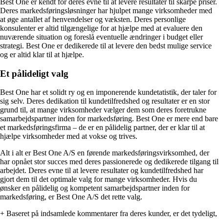
Best One er kendt for deres evne til at levere resultater til skarpe priser.
Deres markedsføringsløsninger har hjulpet mange virksomheder med
at øge antallet af henvendelser og væksten. Deres personlige
konsulenter er altid tilgængelige for at hjælpe med at evaluere den
nuværende situation og foreslå eventuelle ændringer i budget eller
strategi. Best One er dedikerede til at levere den bedst mulige service
og er altid klar til at hjælpe.
Et pålideligt valg
Best One har et solidt ry og en imponerende kundetatistik, der taler for
sig selv. Deres dedikation til kundetilfredshed og resultater er en stor
grund til, at mange virksomheder vælger dem som deres foretrukne
samarbejdspartner inden for markedsføring. Best One er mere end bare
et markedsføringsfirma – de er en pålidelig partner, der er klar til at
hjælpe virksomheder med at vokse og trives.
Alt i alt er Best One A/S en førende markedsføringsvirksomhed, der
har opnået stor succes med deres passionerede og dedikerede tilgang til
arbejdet. Deres evne til at levere resultater og kundetilfredshed har
gjort dem til det optimale valg for mange virksomheder. Hvis du
ønsker en pålidelig og kompetent samarbejdspartner inden for
markedsføring, er Best One A/S det rette valg.
+ Baseret på indsamlede kommentarer fra deres kunder, er det tydeligt,