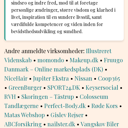
sindsro og indre fred, mod til at foretage
personlige ændringer, større visdom og klarhed i
livet, inspiration til en sundere livsstil, samt
værdifulde kompetencer og viden inden for
bevidsthedsudvikling og sundhed.
Andre anmeldte virksomheder:
Illustreret
Videnskab
•
momondo
•
Makeup.dk
•
Fruugo
Danmark – Online markedsplads (DK)
•
NiceHair
•
Jupiter Ekstra
•
Nissan
•
Coop365
•
GreenBurger
•
SPORT24.DK
•
Keysersocial
•
RVH
•
Skoringen – Tåstrup
•
Colosseum
Tandlægerne
•
Perfect-Body.dk
•
Røde Kors
•
Matas Webshop
•
Gislev Rejser
•
ABCforsikring
•
nailster.dk
•
Vangskov Biler