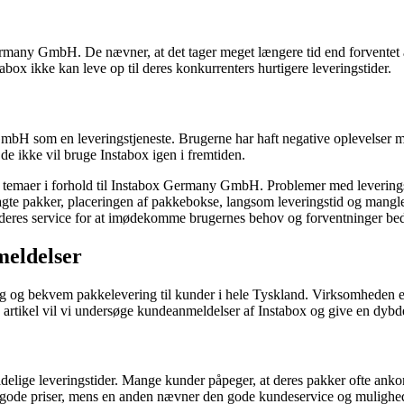
rmany GmbH. De nævner, at det tager meget længere tid end forventet a
ox ikke kan leve op til deres konkurrenters hurtigere leveringstider.
bH som en leveringstjeneste. Brugerne har haft negative oplevelser m
at de ikke vil bruge Instabox igen i fremtiden.
ve temaer i forhold til Instabox Germany GmbH. Problemer med leverin
te pakker, placeringen af pakkebokse, langsom leveringstid og manglende
 deres service for at imødekomme brugernes behov og forventninger bed
meldelser
og bekvem pakkelevering til kunder i hele Tyskland. Virksomheden er 
e artikel vil vi undersøge kundeanmeldelser af Instabox og give en dyb
delige leveringstider. Mange kunder påpeger, at deres pakker ofte ankom
g gode priser, mens en anden nævner den gode kundeservice og mulighe