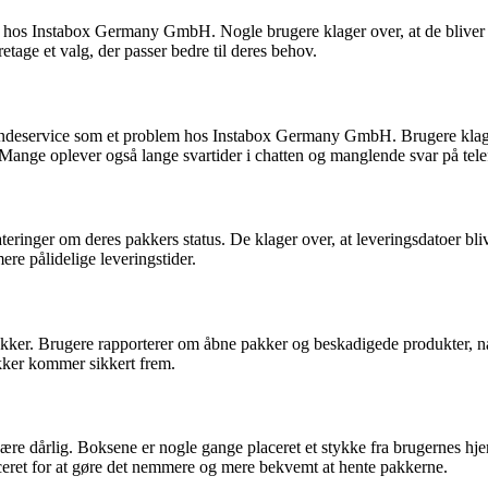
 Instabox Germany GmbH. Nogle brugere klager over, at de bliver nødt 
retage et valg, der passer bedre til deres behov.
service som et problem hos Instabox Germany GmbH. Brugere klager o
 Mange oplever også lange svartider i chatten og manglende svar på tel
ringer om deres pakkers status. De klager over, at leveringsdatoer bliv
re pålidelige leveringstider.
ker. Brugere rapporterer om åbne pakker og beskadigede produkter, n
akker kommer sikkert frem.
e dårlig. Boksene er nogle gange placeret et stykke fra brugernes hjem
ceret for at gøre det nemmere og mere bekvemt at hente pakkerne.