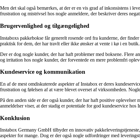
Men det skal også bemærkes, at der er en vis grad af inkonsistens i leve
frustration og mistrivsel hos nogle anmeldere, der beskriver deres negat
Brugervenlighed og tilgængelighed
Instaboxs pakkebokse får generelt rosende ord fra kunderne, der finde
praktisk for dem, der har travlt eller ikke ønsker at vente i kø i en 
Der er dog nogle kunder, der har haft problemer med boksene. Flere anme
og irritation hos nogle kunder, der forventede en mere problemfri ople
Kundeservice og kommunikation
En af de mest omdiskuterede aspekter af Instabox er deres kundeservice
frustration og følelsen af at være blevet overset af virksomheden. Nog
På den anden side er der også kunder, der har haft positive oplevelser
anmeldelser viser, at der stadig er potentiale for god kundeservice hos I
Konklusion
Instabox Germany GmbH tilbyder en innovativ pakkeleveringstjeneste, 
aspekter for mange. Dog er der også nogle udfordringer med leveringsti