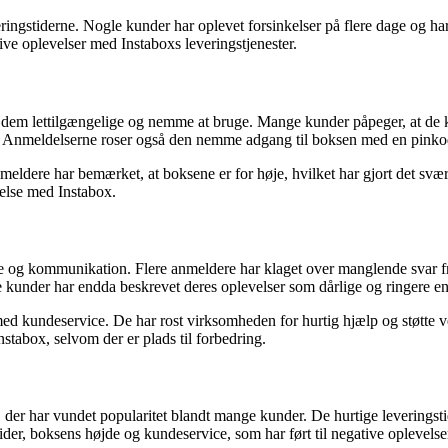
ringstiderne. Nogle kunder har oplevet forsinkelser på flere dage og har
ive oplevelser med Instaboxs leveringstjenester.
r dem lettilgængelige og nemme at bruge. Mange kunder påpeger, at de k
butik. Anmeldelserne roser også den nemme adgang til boksen med en pin
ldere har bemærket, at boksene er for høje, hvilket har gjort det svært 
velse med Instabox.
 og kommunikation. Flere anmeldere har klaget over manglende svar fra 
le kunder har endda beskrevet deres oplevelser som dårlige og ringere e
 med kundeservice. De har rost virksomheden for hurtig hjælp og støtte
nstabox, selvom der er plads til forbedring.
der har vundet popularitet blandt mange kunder. De hurtige leveringst
der, boksens højde og kundeservice, som har ført til negative oplevels