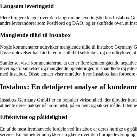
Langsom leveringstid
Flere brugere klager over den langsomme leveringstid hos Instabox Ge
andre leverandører som PostNord og DAO, og er skuffede over, at Instab
Manglende tillid til Instabox
Nogle kommentarer udtrykker manglende tillid til Instabox Germany Gm
Disse oplevelser har ført til en mistillid til selskabet, og de udtrykker, 
Samlet set viser kommentarerne, at der er flere gennemgående negati
leveringsforsinkelser og manglende opdateringer, mishandlede og ødelag
med Instabox. Disse temaer viser områder, hvor Instabox kan forbedre
Instabox: En detaljeret analyse af kundean
Instabox Germany GmbH er en populær virksomhed, der tilbyder hurtig 
at hente deres pakker når som helst, på en nem og sikker måde. I denn
Effektivitet og pålidelighed
En af de mest fremhævede fordele ved Instabox er deres hurtige og påli
service. En anmelder udtrykker sin glæde over den hurtige levering o