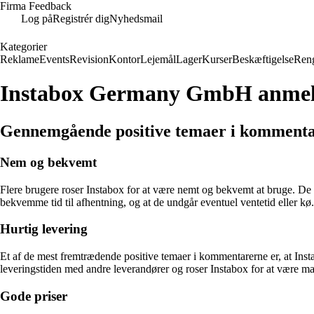
Firma Feedback
Log på
Registrér dig
Nyhedsmail
Kategorier
Reklame
Events
Revision
Kontor
Lejemål
Lager
Kurser
Beskæftigelse
Ren
Instabox Germany GmbH anmel
Gennemgående positive temaer i kommen
Nem og bekvemt
Flere brugere roser Instabox for at være nemt og bekvemt at bruge. De 
bekvemme tid til afhentning, og at de undgår eventuel ventetid eller kø.
Hurtig levering
Et af de mest fremtrædende positive temaer i kommentarerne er, at Insta
leveringstiden med andre leverandører og roser Instabox for at være ma
Gode priser