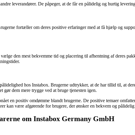
andre leverandører. De påpeger, at de får en pålidelig og hurtig levering 
rne fortæller om deres positive erfaringer med at få hjælp og support 
n vælge den mest bekvemme tid og placering til afhentning af deres pakker
ningstider.
lighed hos Instabox. Brugerne udtrykker, at de har tillid til, at deres
lket gør dem mere trygge ved at bruge tjenesten igen.
ået en positiv omdømme blandt brugerne. De positive temaer omfatter 
ktorer kan være afgørende for brugere, der ønsker en bekvem og pålideli
tarerne om Instabox Germany GmbH