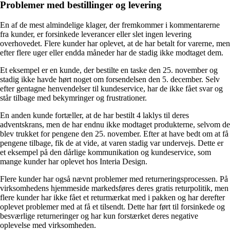
Problemer med bestillinger og levering
En af de mest almindelige klager, der fremkommer i kommentarerne
fra kunder, er forsinkede leverancer eller slet ingen levering
overhovedet. Flere kunder har oplevet, at de har betalt for varerne, men
efter flere uger eller endda måneder har de stadig ikke modtaget dem.
Et eksempel er en kunde, der bestilte en taske den 25. november og
stadig ikke havde hørt noget om forsendelsen den 5. december. Selv
efter gentagne henvendelser til kundeservice, har de ikke fået svar og
står tilbage med bekymringer og frustrationer.
En anden kunde fortæller, at de har bestilt 4 laklys til deres
adventskrans, men de har endnu ikke modtaget produkterne, selvom de
blev trukket for pengene den 25. november. Efter at have bedt om at få
pengene tilbage, fik de at vide, at varen stadig var undervejs. Dette er
et eksempel på den dårlige kommunikation og kundeservice, som
mange kunder har oplevet hos Interia Design.
Flere kunder har også nævnt problemer med returneringsprocessen. På
virksomhedens hjemmeside markedsføres deres gratis returpolitik, men
flere kunder har ikke fået et returmærkat med i pakken og har derefter
oplevet problemer med at få et tilsendt. Dette har ført til forsinkede og
besværlige returneringer og har kun forstærket deres negative
oplevelse med virksomheden.