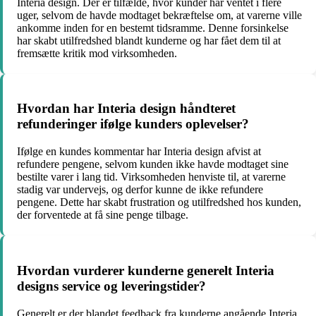
Interia design. Der er tilfælde, hvor kunder har ventet i flere
uger, selvom de havde modtaget bekræftelse om, at varerne ville
ankomme inden for en bestemt tidsramme. Denne forsinkelse
har skabt utilfredshed blandt kunderne og har fået dem til at
fremsætte kritik mod virksomheden.
Hvordan har Interia design håndteret
refunderinger ifølge kunders oplevelser?
Ifølge en kundes kommentar har Interia design afvist at
refundere pengene, selvom kunden ikke havde modtaget sine
bestilte varer i lang tid. Virksomheden henviste til, at varerne
stadig var undervejs, og derfor kunne de ikke refundere
pengene. Dette har skabt frustration og utilfredshed hos kunden,
der forventede at få sine penge tilbage.
Hvordan vurderer kunderne generelt Interia
designs service og leveringstider?
Generelt er der blandet feedback fra kunderne angående Interia