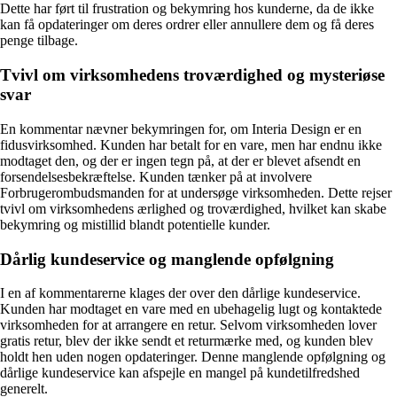
Dette har ført til frustration og bekymring hos kunderne, da de ikke
kan få opdateringer om deres ordrer eller annullere dem og få deres
penge tilbage.
Tvivl om virksomhedens troværdighed og mysteriøse
svar
En kommentar nævner bekymringen for, om Interia Design er en
fidusvirksomhed. Kunden har betalt for en vare, men har endnu ikke
modtaget den, og der er ingen tegn på, at der er blevet afsendt en
forsendelsesbekræftelse. Kunden tænker på at involvere
Forbrugerombudsmanden for at undersøge virksomheden. Dette rejser
tvivl om virksomhedens ærlighed og troværdighed, hvilket kan skabe
bekymring og mistillid blandt potentielle kunder.
Dårlig kundeservice og manglende opfølgning
I en af kommentarerne klages der over den dårlige kundeservice.
Kunden har modtaget en vare med en ubehagelig lugt og kontaktede
virksomheden for at arrangere en retur. Selvom virksomheden lover
gratis retur, blev der ikke sendt et returmærke med, og kunden blev
holdt hen uden nogen opdateringer. Denne manglende opfølgning og
dårlige kundeservice kan afspejle en mangel på kundetilfredshed
generelt.