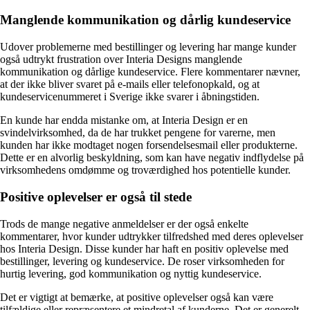
Manglende kommunikation og dårlig kundeservice
Udover problemerne med bestillinger og levering har mange kunder
også udtrykt frustration over Interia Designs manglende
kommunikation og dårlige kundeservice. Flere kommentarer nævner,
at der ikke bliver svaret på e-mails eller telefonopkald, og at
kundeservicenummeret i Sverige ikke svarer i åbningstiden.
En kunde har endda mistanke om, at Interia Design er en
svindelvirksomhed, da de har trukket pengene for varerne, men
kunden har ikke modtaget nogen forsendelsesmail eller produkterne.
Dette er en alvorlig beskyldning, som kan have negativ indflydelse på
virksomhedens omdømme og troværdighed hos potentielle kunder.
Positive oplevelser er også til stede
Trods de mange negative anmeldelser er der også enkelte
kommentarer, hvor kunder udtrykker tilfredshed med deres oplevelser
hos Interia Design. Disse kunder har haft en positiv oplevelse med
bestillinger, levering og kundeservice. De roser virksomheden for
hurtig levering, god kommunikation og nyttig kundeservice.
Det er vigtigt at bemærke, at positive oplevelser også kan være
tilfældige eller repræsentere et mindretal af kunderne. Det er generelt