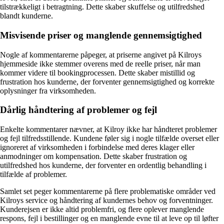
tilstrækkeligt i betragtning. Dette skaber skuffelse og utilfredshed
blandt kunderne.
Misvisende priser og manglende gennemsigtighed
Nogle af kommentarerne påpeger, at priserne angivet på Kilroys
hjemmeside ikke stemmer overens med de reelle priser, når man
kommer videre til bookingprocessen. Dette skaber mistillid og
frustration hos kunderne, der forventer gennemsigtighed og korrekte
oplysninger fra virksomheden.
Dårlig håndtering af problemer og fejl
Enkelte kommentarer nævner, at Kilroy ikke har håndteret problemer
og fejl tilfredsstillende. Kundene føler sig i nogle tilfælde overset eller
ignoreret af virksomheden i forbindelse med deres klager eller
anmodninger om kompensation. Dette skaber frustration og
utilfredshed hos kunderne, der forventer en ordentlig behandling i
tilfælde af problemer.
Samlet set peger kommentarerne på flere problematiske områder ved
Kilroys service og håndtering af kundernes behov og forventninger.
Kunderejsen er ikke altid problemfri, og flere oplever manglende
respons, fejl i bestillinger og en manglende evne til at leve op til løfter