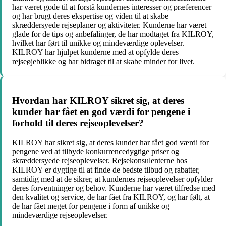
har været gode til at forstå kundernes interesser og præferencer
og har brugt deres ekspertise og viden til at skabe
skræddersyede rejseplaner og aktiviteter. Kunderne har været
glade for de tips og anbefalinger, de har modtaget fra KILROY,
hvilket har ført til unikke og mindeværdige oplevelser.
KILROY har hjulpet kunderne med at opfylde deres
rejseøjeblikke og har bidraget til at skabe minder for livet.
Hvordan har KILROY sikret sig, at deres
kunder har fået en god værdi for pengene i
forhold til deres rejseoplevelser?
KILROY har sikret sig, at deres kunder har fået god værdi for
pengene ved at tilbyde konkurrencedygtige priser og
skræddersyede rejseoplevelser. Rejsekonsulenterne hos
KILROY er dygtige til at finde de bedste tilbud og rabatter,
samtidig med at de sikrer, at kundernes rejseoplevelser opfylder
deres forventninger og behov. Kunderne har været tilfredse med
den kvalitet og service, de har fået fra KILROY, og har følt, at
de har fået meget for pengene i form af unikke og
mindeværdige rejseoplevelser.