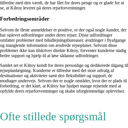
tilfredse med den værdi, de har fået for deres penge og er glade for at
se, at Kilroy leverer på deres rejseforventninger.
Forbedringsområder
Selvom de fleste anmeldelser er positive, er der også nogle kunder, der
har oplevet udfordringer under deres rejser. Disse udfordringer
omfatter problemer med biludlejningsbureauer, ændringer i flyafgange
og manglende information om ændrede rejseplaner. Selvom disse
problemer ikke kan tilskrives direkte Kilroy, forventer kunderne stadig
bedre support og hjælp til at løse sådanne udfordringer.
Samlet set er Kilroy kendt for deres personlige og dedikerede tilgang til
rejseplanlægning. Kunderne er tilfredse med det store udvalg af
destinationer og aktiviteter samt den fleksibilitet og support, de
modtager undervejs. Selvom der er nogle områder, hvor der er plads til
forbedring, er det klart, at Kilroy har hjulpet mange rejsende med at
opfylde deres rejseforventninger og skabe uforglemmelige oplevelser.
Ofte stillede spørgsmål