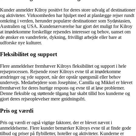
Kunder anmelder Kilroy positivt for deres store udvalg af destinationer
og aktiviteter. Virksomheden har hjulpet med at planlægge rejser rundt
omkring i verden, herunder populære destinationer som Sydøstasien,
Australien og USA. Kundenærværelse har gjort det muligt for Kilroy
at imødekomme forskellige rejsendes interesser og behov, uanset om
de ønsker en vandreferie, dykning, frivilligt arbejde eller bare at
udforske nye kulturer.
Fleksibilitet og support
Flere anmeldelser fremhæver Kilroys fleksibilitet og support i hele
rejseprocessen. Rejsende roser Kilroys evne til at imødekomme
ændringer og yde support, når der opstår spørgsmål eller behov
undervejs. Medarbejdere som Josephine, Camilla og Mikkel er blevet
fremhævet for deres hurtige respons og evne til at løse problemer.
Denne fleksible og støttende tilgang har skabt tillid hos kunderne og
gjort deres rejseoplevelser mere gnidningsfri.
Pris og værdi
Pris og værdi er også vigtige faktorer, der er blevet nævnt i
anmeldelserne. Flere kunder bemærker Kilroys evne til at finde gode
tilbud og priser på flybilletter, hoteller og aktiviteter. Kunderne er