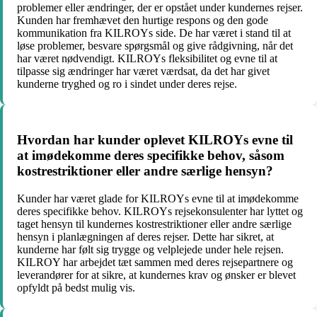
problemer eller ændringer, der er opstået under kundernes rejser.
Kunden har fremhævet den hurtige respons og den gode
kommunikation fra KILROYs side. De har været i stand til at
løse problemer, besvare spørgsmål og give rådgivning, når det
har været nødvendigt. KILROYs fleksibilitet og evne til at
tilpasse sig ændringer har været værdsat, da det har givet
kunderne tryghed og ro i sindet under deres rejse.
Hvordan har kunder oplevet KILROYs evne til
at imødekomme deres specifikke behov, såsom
kostrestriktioner eller andre særlige hensyn?
Kunder har været glade for KILROYs evne til at imødekomme
deres specifikke behov. KILROYs rejsekonsulenter har lyttet og
taget hensyn til kundernes kostrestriktioner eller andre særlige
hensyn i planlægningen af deres rejser. Dette har sikret, at
kunderne har følt sig trygge og velplejede under hele rejsen.
KILROY har arbejdet tæt sammen med deres rejsepartnere og
leverandører for at sikre, at kundernes krav og ønsker er blevet
opfyldt på bedst mulig vis.