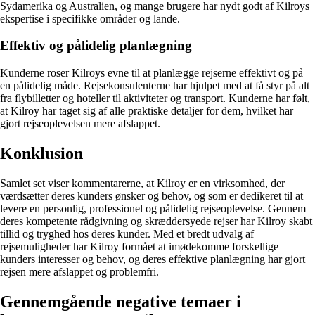
Sydamerika og Australien, og mange brugere har nydt godt af Kilroys
ekspertise i specifikke områder og lande.
Effektiv og pålidelig planlægning
Kunderne roser Kilroys evne til at planlægge rejserne effektivt og på
en pålidelig måde. Rejsekonsulenterne har hjulpet med at få styr på alt
fra flybilletter og hoteller til aktiviteter og transport. Kunderne har følt,
at Kilroy har taget sig af alle praktiske detaljer for dem, hvilket har
gjort rejseoplevelsen mere afslappet.
Konklusion
Samlet set viser kommentarerne, at Kilroy er en virksomhed, der
værdsætter deres kunders ønsker og behov, og som er dedikeret til at
levere en personlig, professionel og pålidelig rejseoplevelse. Gennem
deres kompetente rådgivning og skræddersyede rejser har Kilroy skabt
tillid og tryghed hos deres kunder. Med et bredt udvalg af
rejsemuligheder har Kilroy formået at imødekomme forskellige
kunders interesser og behov, og deres effektive planlægning har gjort
rejsen mere afslappet og problemfri.
Gennemgående negative temaer i