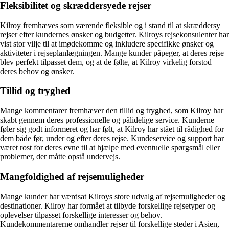
Fleksibilitet og skræddersyede rejser
Kilroy fremhæves som værende fleksible og i stand til at skræddersy
rejser efter kundernes ønsker og budgetter. Kilroys rejsekonsulenter har
vist stor vilje til at imødekomme og inkludere specifikke ønsker og
aktiviteter i rejseplanlægningen. Mange kunder påpeger, at deres rejse
blev perfekt tilpasset dem, og at de følte, at Kilroy virkelig forstod
deres behov og ønsker.
Tillid og tryghed
Mange kommentarer fremhæver den tillid og tryghed, som Kilroy har
skabt gennem deres professionelle og pålidelige service. Kunderne
føler sig godt informeret og har følt, at Kilroy har stået til rådighed for
dem både før, under og efter deres rejse. Kundeservice og support har
været rost for deres evne til at hjælpe med eventuelle spørgsmål eller
problemer, der måtte opstå undervejs.
Mangfoldighed af rejsemuligheder
Mange kunder har værdsat Kilroys store udvalg af rejsemuligheder og
destinationer. Kilroy har formået at tilbyde forskellige rejsetyper og
oplevelser tilpasset forskellige interesser og behov.
Kundekommentarerne omhandler rejser til forskellige steder i Asien,