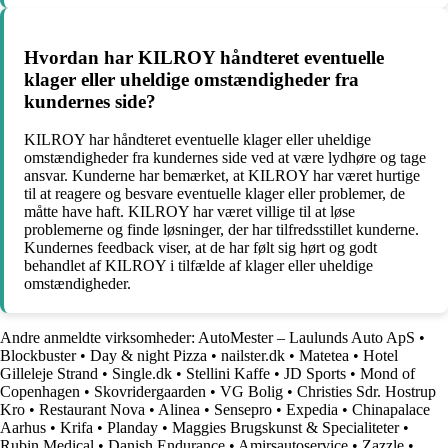
Hvordan har KILROY håndteret eventuelle
klager eller uheldige omstændigheder fra
kundernes side?
KILROY har håndteret eventuelle klager eller uheldige
omstændigheder fra kundernes side ved at være lydhøre og tage
ansvar. Kunderne har bemærket, at KILROY har været hurtige
til at reagere og besvare eventuelle klager eller problemer, de
måtte have haft. KILROY har været villige til at løse
problemerne og finde løsninger, der har tilfredsstillet kunderne.
Kundernes feedback viser, at de har følt sig hørt og godt
behandlet af KILROY i tilfælde af klager eller uheldige
omstændigheder.
Andre anmeldte virksomheder:
AutoMester – Laulunds Auto ApS
•
Blockbuster
•
Day & night Pizza
•
nailster.dk
•
Matetea
•
Hotel
Gilleleje Strand
•
Single.dk
•
Stellini Kaffe
•
JD Sports
•
Mond of
Copenhagen
•
Skovridergaarden
•
VG Bolig
•
Christies Sdr. Hostrup
Kro
•
Restaurant Nova
•
Alinea
•
Sensepro
•
Expedia
•
Chinapalace
Aarhus
•
Krifa
•
Planday
•
Maggies Brugskunst & Specialiteter
•
Rubin Medical
•
Danish Endurance
•
Amirsautoservice
•
Zazzle
•