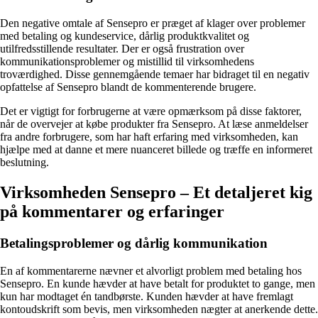
Den negative omtale af Sensepro er præget af klager over problemer
med betaling og kundeservice, dårlig produktkvalitet og
utilfredsstillende resultater. Der er også frustration over
kommunikationsproblemer og mistillid til virksomhedens
troværdighed. Disse gennemgående temaer har bidraget til en negativ
opfattelse af Sensepro blandt de kommenterende brugere.
Det er vigtigt for forbrugerne at være opmærksom på disse faktorer,
når de overvejer at købe produkter fra Sensepro. At læse anmeldelser
fra andre forbrugere, som har haft erfaring med virksomheden, kan
hjælpe med at danne et mere nuanceret billede og træffe en informeret
beslutning.
Virksomheden Sensepro – Et detaljeret kig
på kommentarer og erfaringer
Betalingsproblemer og dårlig kommunikation
En af kommentarerne nævner et alvorligt problem med betaling hos
Sensepro. En kunde hævder at have betalt for produktet to gange, men
kun har modtaget én tandbørste. Kunden hævder at have fremlagt
kontoudskrift som bevis, men virksomheden nægter at anerkende dette.