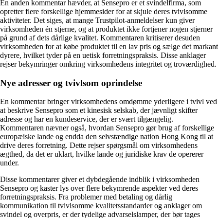
En anden kommentar hævder, at Sensepro er et svindelfirma, som
opretter flere forskellige hjemmesider for at skjule deres tvivlsomme
aktiviteter. Det siges, at mange Trustpilot-anmeldelser kun giver
virksomheden én stjerne, og at produktet ikke fortjener nogen stjerner
på grund af dets dårlige kvalitet. Kommentaren kritiserer desuden
virksomheden for at købe produktet til en lav pris og sælge det markant
dyrere, hvilket tyder på en uetisk forretningspraksis. Disse anklager
rejser bekymringer omkring virksomhedens integritet og troværdighed.
Nye adresser og tvivlsom oprindelse
En kommentar bringer virksomhedens omdømme yderligere i tvivl ved
at beskrive Sensepro som et kinesisk selskab, der jævnligt skifter
adresse og har en kundeservice, der er svært tilgængelig.
Kommentaren nævner også, hvordan Sensepro gør brug af forskellige
europæiske lande og endda den selvstændige nation Hong Kong til at
drive deres forretning. Dette rejser spørgsmål om virksomhedens
ægthed, da det er uklart, hvilke lande og juridiske krav de opererer
under.
Disse kommentarer giver et dybdegående indblik i virksomheden
Sensepro og kaster lys over flere bekymrende aspekter ved deres
forretningspraksis. Fra problemer med betaling og dårlig
kommunikation til tvivlsomme kvalitetsstandarder og anklager om
svindel og overpris, er der tydelige advarselslamper, der bør tages