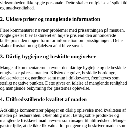
virksomheden ikke søgte personale. Dette skaber en følelse af spildt tid
og unødvendighed.
2. Uklare priser og manglende information
Flere kommentarer nævner problemer med prissætningen på menuen.
Nogle gæster blev faktureret en højere pris end den annoncerede
buffetpris uden nogen form for information om prisstigningen. Dette
skaber frustration og følelsen af at blive snydt.
3. Dårlig hygiejne og beskidte omgivelser
Mange af kommentarerne nævner den dårlige hygiejne og de beskidte
omgivelser på restauranten. Klisterede gulve, beskidte bordduge,
dækservietter og gardiner, samt mug i drikkevarer, fremhæves som
særligt negative punkter. Dette giver en følelse af manglende renlighed
og manglende bekymring for gæsternes oplevelse.
4. Utilfredsstillende kvalitet af maden
Adskillige kommentarer påpeger en dårlig oplevelse med kvaliteten af
maden på restauranten. Olieholdig mad, færdigkøbte produkter og
manglende frisklavet mad nævnes som årsager til utilfredshed. Mange
gæster følte, at de ikke fik valuta for pengene og beskriver maden som