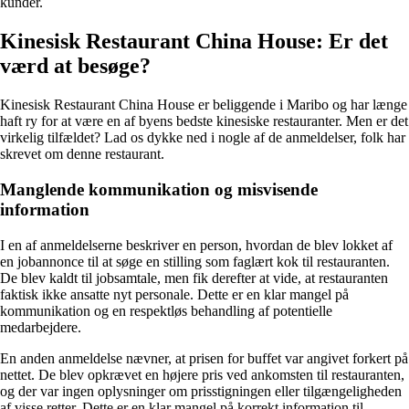
kunder.
Kinesisk Restaurant China House: Er det
værd at besøge?
Kinesisk Restaurant China House er beliggende i Maribo og har længe
haft ry for at være en af byens bedste kinesiske restauranter. Men er det
virkelig tilfældet? Lad os dykke ned i nogle af de anmeldelser, folk har
skrevet om denne restaurant.
Manglende kommunikation og misvisende
information
I en af anmeldelserne beskriver en person, hvordan de blev lokket af
en jobannonce til at søge en stilling som faglært kok til restauranten.
De blev kaldt til jobsamtale, men fik derefter at vide, at restauranten
faktisk ikke ansatte nyt personale. Dette er en klar mangel på
kommunikation og en respektløs behandling af potentielle
medarbejdere.
En anden anmeldelse nævner, at prisen for buffet var angivet forkert på
nettet. De blev opkrævet en højere pris ved ankomsten til restauranten,
og der var ingen oplysninger om prisstigningen eller tilgængeligheden
af visse retter. Dette er en klar mangel på korrekt information til