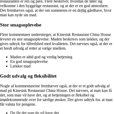
restauranten er ren og pæn. Flere beskriver, hvordan de føler sig
velkomne i den hyggelige restaurant, og at der er en god atmosfære.
Det fremhæves også, at der om sommeren er en dejlig gårdhave, hvor
man kan nyde sin mad.
Stor smagsoplevelse
Flere kommentarer understreger, at Kinesisk Restaurant China House
leverer en stor smagsoplevelse. Maden beskrives som lækker, og der
gives udtryk for tilfredshed med kvaliteten. Det nævnes også, at der er
et bredt udvalg af retter at vælge imellem.
Maden er altid god og venlig betjening
En god smagsoplevelse
Lækker mad
Godt udvalg og fleksibilitet
Nogle af kommentarerne fremhæver også, at der er et godt udvalg af
mad på Kinesisk Restaurant China House. Det nævnes, at man kan få
det, som man vil have det, og at betjeningen er fleksibel og
imødekommende over for særlige ønsker. Der gives udtryk for, at man
får valuta for pengene.
Du får det som du vil have det