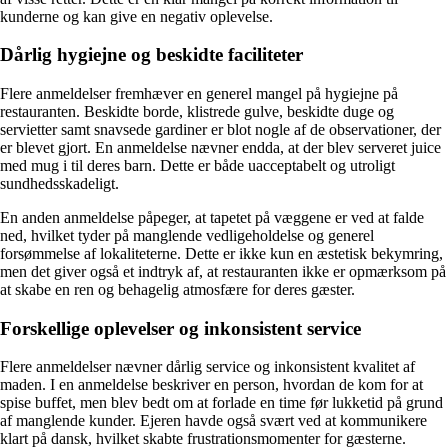
kunderne og kan give en negativ oplevelse.
Dårlig hygiejne og beskidte faciliteter
Flere anmeldelser fremhæver en generel mangel på hygiejne på
restauranten. Beskidte borde, klistrede gulve, beskidte duge og
servietter samt snavsede gardiner er blot nogle af de observationer, der
er blevet gjort. En anmeldelse nævner endda, at der blev serveret juice
med mug i til deres barn. Dette er både uacceptabelt og utroligt
sundhedsskadeligt.
En anden anmeldelse påpeger, at tapetet på væggene er ved at falde
ned, hvilket tyder på manglende vedligeholdelse og generel
forsømmelse af lokaliteterne. Dette er ikke kun en æstetisk bekymring,
men det giver også et indtryk af, at restauranten ikke er opmærksom på
at skabe en ren og behagelig atmosfære for deres gæster.
Forskellige oplevelser og inkonsistent service
Flere anmeldelser nævner dårlig service og inkonsistent kvalitet af
maden. I en anmeldelse beskriver en person, hvordan de kom for at
spise buffet, men blev bedt om at forlade en time før lukketid på grund
af manglende kunder. Ejeren havde også svært ved at kommunikere
klart på dansk, hvilket skabte frustrationsmomenter for gæsterne.