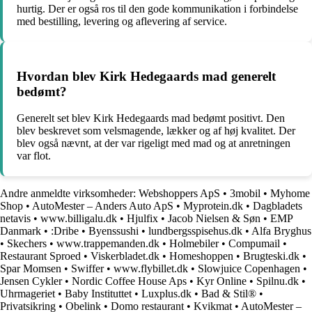
hurtig. Der er også ros til den gode kommunikation i forbindelse
med bestilling, levering og aflevering af service.
Hvordan blev Kirk Hedegaards mad generelt
bedømt?
Generelt set blev Kirk Hedegaards mad bedømt positivt. Den
blev beskrevet som velsmagende, lækker og af høj kvalitet. Der
blev også nævnt, at der var rigeligt med mad og at anretningen
var flot.
Andre anmeldte virksomheder:
Webshoppers ApS
•
3mobil
•
Myhome
Shop
•
AutoMester – Anders Auto ApS
•
Myprotein.dk
•
Dagbladets
netavis
•
www.billigalu.dk
•
Hjulfix
•
Jacob Nielsen & Søn
•
EMP
Danmark
•
:Dribe
•
Byenssushi
•
lundbergsspisehus.dk
•
Alfa Bryghus
•
Skechers
•
www.trappemanden.dk
•
Holmebiler
•
Compumail
•
Restaurant Sproed
•
Viskerbladet.dk
•
Homeshoppen
•
Brugteski.dk
•
Spar Momsen
•
Swiffer
•
www.flybillet.dk
•
Slowjuice Copenhagen
•
Jensen Cykler
•
Nordic Coffee House Aps
•
Kyr Online
•
Spilnu.dk
•
Uhrmageriet
•
Baby Instituttet
•
Luxplus.dk
•
Bad & Stil®
•
Privatsikring
•
Obelink
•
Domo restaurant
•
Kvikmat
•
AutoMester –