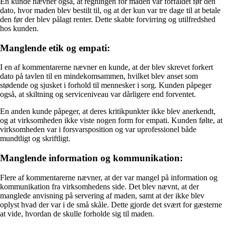
En kunde nævner også, at regningen for maden var forfaldet før den
dato, hvor maden blev bestilt til, og at der kun var tre dage til at betale
den før der blev pålagt renter. Dette skabte forvirring og utilfredshed
hos kunden.
Manglende etik og empati:
I en af kommentarerne nævner en kunde, at der blev skrevet forkert
dato på tavlen til en mindekomsammen, hvilket blev anset som
stødende og sjusket i forhold til mennesker i sorg. Kunden påpeger
også, at skiltning og serviceniveau var dårligere end forventet.
En anden kunde påpeger, at deres kritikpunkter ikke blev anerkendt,
og at virksomheden ikke viste nogen form for empati. Kunden følte, at
virksomheden var i forsvarsposition og var uprofessionel både
mundtligt og skriftligt.
Manglende information og kommunikation:
Flere af kommentarerne nævner, at der var mangel på information og
kommunikation fra virksomhedens side. Det blev nævnt, at der
manglede anvisning på servering af maden, samt at der ikke blev
oplyst hvad der var i de små skåle. Dette gjorde det svært for gæsterne
at vide, hvordan de skulle forholde sig til maden.