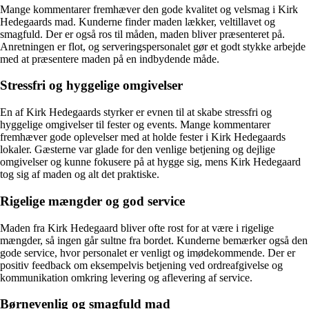
Mange kommentarer fremhæver den gode kvalitet og velsmag i Kirk
Hedegaards mad. Kunderne finder maden lækker, veltillavet og
smagfuld. Der er også ros til måden, maden bliver præsenteret på.
Anretningen er flot, og serveringspersonalet gør et godt stykke arbejde
med at præsentere maden på en indbydende måde.
Stressfri og hyggelige omgivelser
En af Kirk Hedegaards styrker er evnen til at skabe stressfri og
hyggelige omgivelser til fester og events. Mange kommentarer
fremhæver gode oplevelser med at holde fester i Kirk Hedegaards
lokaler. Gæsterne var glade for den venlige betjening og dejlige
omgivelser og kunne fokusere på at hygge sig, mens Kirk Hedegaard
tog sig af maden og alt det praktiske.
Rigelige mængder og god service
Maden fra Kirk Hedegaard bliver ofte rost for at være i rigelige
mængder, så ingen går sultne fra bordet. Kunderne bemærker også den
gode service, hvor personalet er venligt og imødekommende. Der er
positiv feedback om eksempelvis betjening ved ordreafgivelse og
kommunikation omkring levering og aflevering af service.
Børnevenlig og smagfuld mad