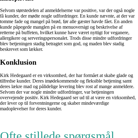
Selvom størstedelen af anmeldelserne var positive, var der også nogle
få kunder, der mødte nogle udfordringer. En kunde nævnte, at der var
tomme fade og mangel på brød, før alle gæster havde fået. En anden
kunde påpegede manglen på en menuoversigt og beskrivelse af
retterne på buffeten, hvilket kunne have været nyttigt for veganere,
allergikere og serveringspersonalet. Trods disse mindre udfordringer
blev betjeningen stadig betragtet som god, og maden blev stadig
beskrevet som lækker.
Konklusion
Kirk Hedegaard er en virksomhed, der har formået at skabe glade og
tilfredse kunder. Deres imødekommende og fleksible betjening samt
deres lækre mad og pålidelige levering blev rost af mange anmeldere.
Selvom der var nogle mindre udfordringer, var betjeningen
overvejende positiv. Kirk Hedegaard ser ud til at være en virksomhed,
der lever op til forventningerne og skaber mindeværdige
madoplevelser for deres kunder.
Ofte stillede spørgsmål