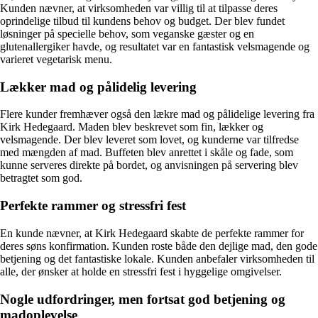
Kunden nævner, at virksomheden var villig til at tilpasse deres
oprindelige tilbud til kundens behov og budget. Der blev fundet
løsninger på specielle behov, som veganske gæster og en
glutenallergiker havde, og resultatet var en fantastisk velsmagende og
varieret vegetarisk menu.
Lækker mad og pålidelig levering
Flere kunder fremhæver også den lækre mad og pålidelige levering fra
Kirk Hedegaard. Maden blev beskrevet som fin, lækker og
velsmagende. Der blev leveret som lovet, og kunderne var tilfredse
med mængden af mad. Buffeten blev anrettet i skåle og fade, som
kunne serveres direkte på bordet, og anvisningen på servering blev
betragtet som god.
Perfekte rammer og stressfri fest
En kunde nævner, at Kirk Hedegaard skabte de perfekte rammer for
deres søns konfirmation. Kunden roste både den dejlige mad, den gode
betjening og det fantastiske lokale. Kunden anbefaler virksomheden til
alle, der ønsker at holde en stressfri fest i hyggelige omgivelser.
Nogle udfordringer, men fortsat god betjening og
madoplevelse