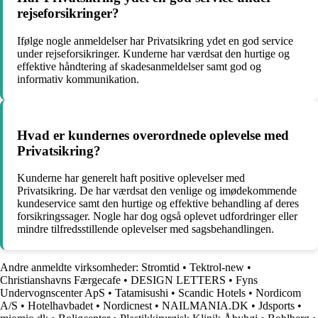
rejseforsikringer?
Ifølge nogle anmeldelser har Privatsikring ydet en god service
under rejseforsikringer. Kunderne har værdsat den hurtige og
effektive håndtering af skadesanmeldelser samt god og
informativ kommunikation.
Hvad er kundernes overordnede oplevelse med
Privatsikring?
Kunderne har generelt haft positive oplevelser med
Privatsikring. De har værdsat den venlige og imødekommende
kundeservice samt den hurtige og effektive behandling af deres
forsikringssager. Nogle har dog også oplevet udfordringer eller
mindre tilfredsstillende oplevelser med sagsbehandlingen.
Andre anmeldte virksomheder:
Stromtid
•
Tektrol-new
•
Christianshavns Færgecafe
•
DESIGN LETTERS
•
Fyns
Undervognscenter ApS
•
Tatamisushi
•
Scandic Hotels
•
Nordicom
A/S
•
Hotelhavbadet
•
Nordicnest
•
NAILMANIA.DK
•
Jdsports
•