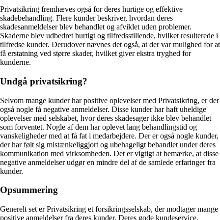
Privatsikring fremhæves også for deres hurtige og effektive
skadebehandling. Flere kunder beskriver, hvordan deres
skadesanmeldelser blev behandlet og afviklet uden problemer.
Skaderne blev udbedret hurtigt og tilfredsstillende, hvilket resulterede i
tilfredse kunder. Derudover nævnes det også, at der var mulighed for at
få erstatning ved større skader, hvilket giver ekstra tryghed for
kunderne.
Undgå privatsikring?
Selvom mange kunder har positive oplevelser med Privatsikring, er der
også nogle få negative anmeldelser. Disse kunder har haft uheldige
oplevelser med selskabet, hvor deres skadesager ikke blev behandlet
som forventet. Nogle af dem har oplevet lang behandlingstid og
vanskeligheder med at få fat i medarbejdere. Der er også nogle kunder,
der har følt sig mistænkeliggjort og ubehageligt behandlet under deres
kommunikation med virksomheden. Det er vigtigt at bemærke, at disse
negative anmeldelser udgør en mindre del af de samlede erfaringer fra
kunder.
Opsummering
Generelt set er Privatsikring et forsikringsselskab, der modtager mange
positive anmeldelser fra deres kunder. Deres gode kundeservice,