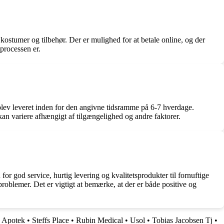
stumer og tilbehør. Der er mulighed for at betale online, og der
processen er.
blev leveret inden for den angivne tidsramme på 6-7 hverdage.
 kan variere afhængigt af tilgængelighed og andre faktorer.
r god service, hurtig levering og kvalitetsprodukter til fornuftige
roblemer. Det er vigtigt at bemærke, at der er både positive og
 Apotek
•
Steffs Place
•
Rubin Medical
•
Usol
•
Tobias Jacobsen Tj
•