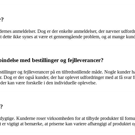
r?
dernes anmeldelser. Dog er der enkelte anmeldelser, der nævner udfordri
at dette ikke synes at være et gennemgående problem, og at mange kunder
delse med bestillinger og fejlleverancer?
tillinger og fejlleverancer på en tilfredsstillende måde. Nogle kunder 
r. Dog er der også kunder, der har oplevet udfordringer med at få svar fr
r kan være forskelle i den individuelle oplevelse.
e?
ygtige. Kunderne roser virksomheden for at tilbyde produkter til fornuf
vigtigt at bemærke, at priserne kan variere afhængigt af produktet og ev