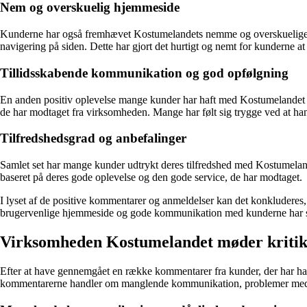
Nem og overskuelig hjemmeside
Kunderne har også fremhævet Kostumelandets nemme og overskuelige hje
navigering på siden. Dette har gjort det hurtigt og nemt for kunderne a
Tillidsskabende kommunikation og god opfølgning
En anden positiv oplevelse mange kunder har haft med Kostumelandet e
de har modtaget fra virksomheden. Mange har følt sig trygge ved at han
Tilfredshedsgrad og anbefalinger
Samlet set har mange kunder udtrykt deres tilfredshed med Kostumeland
baseret på deres gode oplevelse og den gode service, de har modtaget.
I lyset af de positive kommentarer og anmeldelser kan det konkluderes, 
brugervenlige hjemmeside og gode kommunikation med kunderne har sikr
Virksomheden Kostumelandet møder kritik 
Efter at have gennemgået en række kommentarer fra kunder, der har h
kommentarerne handler om manglende kommunikation, problemer med l