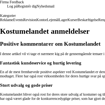
Firma Feedback
Log på
Registrér dig
Nyhedsmail
Kategorier
Reklame
Events
Revision
Kontor
Lejemål
Lager
Kurser
Beskæftigelse
Ren
Kostumelandet anmeldelser
Positive kommentarer om Kostumelandet
I denne artikel vil vi tage et nærmere kig på de gennemgående temaer 
Fantastisk kundeservice og hurtig levering
En af de mest fremhævede positive aspekter ved Kostumelandet er deres
modtaget. Flere har også rost virksomheden for deres hurtige svar på s
Stort udvalg og gode priser
Kostumelandet bliver også rost for deres store udvalg af kostumer og til
har også været glade for de konkurrencedygtige priser, som har gjort det