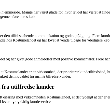
mmeside. Mange har været glade for, hvor let det har været at finde d
t gennemføre deres køb.
r den tillidsskabende kommunikation og gode opfølgning. Flere kunder
dle hos Kostumelandet og har lovet at vende tilbage for yderligere køb
et og har givet gode anmeldelser med positive kommentarer. Flere har 
at Kostumelandet er en virksomhed, der prioriterer kundetilfredshed, hur
et dem loyalitet fra mange tilfredse kunder.
fra utilfredse kunder
aft erfaring med virksomheden Kostumelandet, er det tydeligt at der 
evering og dårlig kundeservice.