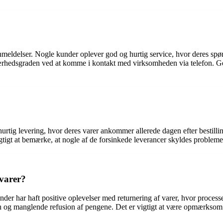
eldelser. Nogle kunder oplever god og hurtig service, hvor deres spørg
ærhedsgraden ved at komme i kontakt med virksomheden via telefon. Gen
rtig levering, hvor deres varer ankommer allerede dagen efter bestillin
igtigt at bemærke, at nogle af de forsinkede leverancer skyldes problem
 varer?
nder har haft positive oplevelser med returnering af varer, hvor proces
 og manglende refusion af pengene. Det er vigtigt at være opmærksom p