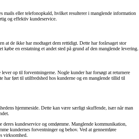
ails eller telefonopkald, hvilket resulterer i manglende information
rtig og effektiv kundeservice.
n at de ikke har modtaget dem rettidigt. Dette har forårsaget stor
tet købe en erstatning et andet sted på grund af den manglende levering.
e lever op til forventningerne. Nogle kunder har forsøgt at returnere
 har ført til utilfredshed hos kunderne og en manglende tillid til
ksomhedens hjemmeside. Dette kan være særligt skuffende, især når man
ndet.
bedre deres kundeservice og omdømme. Manglende kommunikation,
ekomme kundernes forventninger og behov. Ved at gennemføre
es virksomhed.