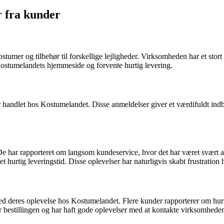
r fra kunder
stumer og tilbehør til forskellige lejligheder. Virksomheden har et stor
Kostumelandets hjemmeside og forvente hurtig levering.
r handlet hos Kostumelandet. Disse anmeldelser giver et værdifuldt indb
e har rapporteret om langsom kundeservice, hvor det har været svært at 
 hurtig leveringstid. Disse oplevelser har naturligvis skabt frustration
e med deres oplevelse hos Kostumelandet. Flere kunder rapporterer om 
fter bestillingen og har haft gode oplevelser med at kontakte virksomhe