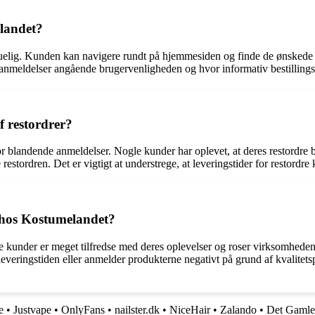
elandet?
elig. Kunden kan navigere rundt på hjemmesiden og finde de ønskede ko
 anmeldelser angående brugervenligheden og hvor informativ bestillings
f restordrer?
r blandende anmeldelser. Nogle kunder har oplevet, at deres restordre 
stordren. Det er vigtigt at understrege, at leveringstider for restordre
e hos Kostumelandet?
kunder er meget tilfredse med deres oplevelser og roser virksomheden fo
eringstiden eller anmelder produkterne negativt på grund af kvalitetsp
e
•
Justvape
•
OnlyFans
•
nailster.dk
•
NiceHair
•
Zalando
•
Det Gamle