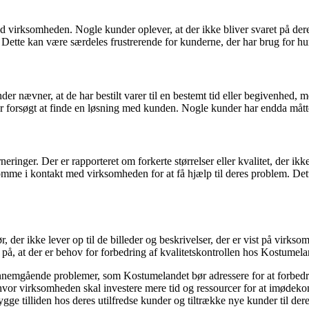
rksomheden. Nogle kunder oplever, at der ikke bliver svaret på deres m
. Dette kan være særdeles frustrerende for kunderne, der har brug for hu
r nævner, at de har bestilt varer til en bestemt tid eller begivenhed, me
ller forsøgt at finde en løsning med kunden. Nogle kunder har endda måt
ringer. Der er rapporteret om forkerte størrelser eller kvalitet, der ikk
omme i kontakt med virksomheden for at få hjælp til deres problem. Dette
r, der ikke lever op til de billeder og beskrivelser, der er vist på vir
 på, at der er behov for forbedring af kvalitetskontrollen hos Kostumela
gennemgående problemer, som Kostumelandet bør adressere for at for
, hvor virksomheden skal investere mere tid og ressourcer for at imød
e tilliden hos deres utilfredse kunder og tiltrække nye kunder til der