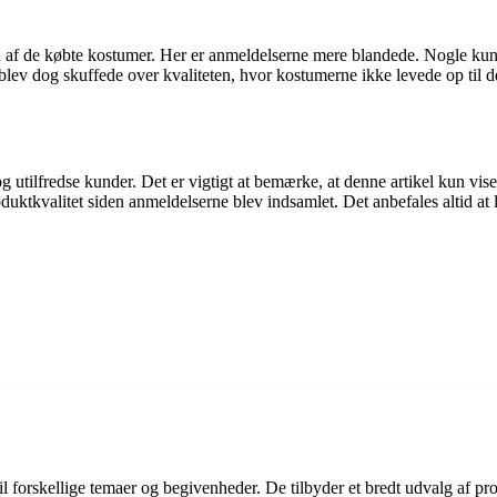
n af de købte kostumer. Her er anmeldelserne mere blandede. Nogle kun
ev dog skuffede over kvaliteten, hvor kostumerne ikke levede op til d
tilfredse kunder. Det er vigtigt at bemærke, at denne artikel kun viser
oduktkvalitet siden anmeldelserne blev indsamlet. Det anbefales altid at
 forskellige temaer og begivenheder. De tilbyder et bredt udvalg af pro