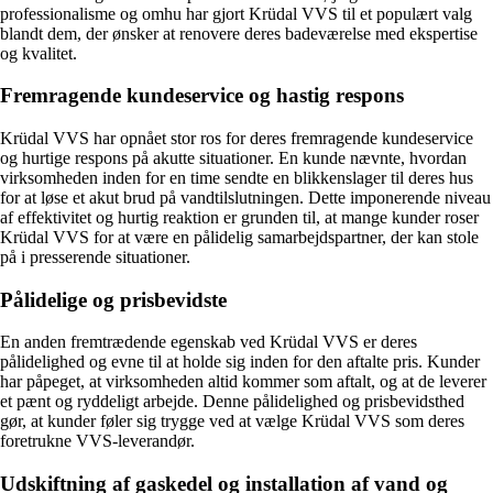
professionalisme og omhu har gjort Krüdal VVS til et populært valg
blandt dem, der ønsker at renovere deres badeværelse med ekspertise
og kvalitet.
Fremragende kundeservice og hastig respons
Krüdal VVS har opnået stor ros for deres fremragende kundeservice
og hurtige respons på akutte situationer. En kunde nævnte, hvordan
virksomheden inden for en time sendte en blikkenslager til deres hus
for at løse et akut brud på vandtilslutningen. Dette imponerende niveau
af effektivitet og hurtig reaktion er grunden til, at mange kunder roser
Krüdal VVS ​​for at være en pålidelig samarbejdspartner, der kan stole
på i presserende situationer.
Pålidelige og prisbevidste
En anden fremtrædende egenskab ved Krüdal VVS er deres
pålidelighed og evne til at holde sig inden for den aftalte pris. Kunder
har påpeget, at virksomheden altid kommer som aftalt, og at de leverer
et pænt og ryddeligt arbejde. Denne pålidelighed og prisbevidsthed
gør, at kunder føler sig trygge ved at vælge Krüdal VVS som deres
foretrukne VVS-leverandør.
Udskiftning af gaskedel og installation af vand og