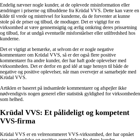
Endelig nævner nogle kunder, at de oplevede misinformation eller
ændringer i priserne og tilbuddene fra Krüdal VVS. Dette kan være en
kilde til vrede og mistrivsel for kunderne, da de forventer at kunne
stole på de priser og tilbud, de modtager. Det er vigtigt for en
virksomhed at være gennemsigtig og ærlig omkring deres prissætning
og tilbud, for at undgå eventuelle misforståelser eller utilfredshed hos
kunderne.
Det er vigtigt at bemærke, at selvom der er nogle negative
kommentarer om Krüdal VVS, så er der også flere positive
kommentarer fra andre kunder, der har haft gode oplevelser med
virksomheden. Det er derfor en god idé at tage hensyn til både de
negative og positive oplevelser, når man overvejer at samarbejde med
Krüdal VVS.
Artiklen er baseret på indsamlede kommentarer og afspejler ikke
nødvendigvis nogen generel eller statistisk gyldighed for virksomheden
som helhed.
Krüdal VVS: Et pålideligt og kompetent
VVS-firma
Krüdal VVS er en velrenommeret VVS-virksomhed, der har opnået
stor anerkendelse og positive anmeldelser fra deres kunder.