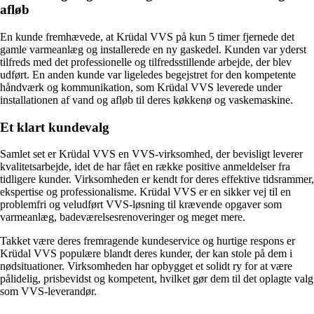
afløb
En kunde fremhævede, at Krüdal VVS på kun 5 timer fjernede det
gamle varmeanlæg og installerede en ny gaskedel. Kunden var yderst
tilfreds med det professionelle og tilfredsstillende arbejde, der blev
udført. En anden kunde var ligeledes begejstret for den kompetente
håndværk og kommunikation, som Krüdal VVS leverede under
installationen af vand og afløb til deres køkkenø og vaskemaskine.
Et klart kundevalg
Samlet set er Krüdal VVS en VVS-virksomhed, der bevisligt leverer
kvalitetsarbejde, idet de har fået en række positive anmeldelser fra
tidligere kunder. Virksomheden er kendt for deres effektive tidsrammer,
ekspertise og professionalisme. Krüdal VVS er en sikker vej til en
problemfri og veludført VVS-løsning til krævende opgaver som
varmeanlæg, badeværelsesrenoveringer og meget mere.
Takket være deres fremragende kundeservice og hurtige respons er
Krüdal VVS populære blandt deres kunder, der kan stole på dem i
nødsituationer. Virksomheden har opbygget et solidt ry for at være
pålidelig, prisbevidst og kompetent, hvilket gør dem til det oplagte valg
som VVS-leverandør.