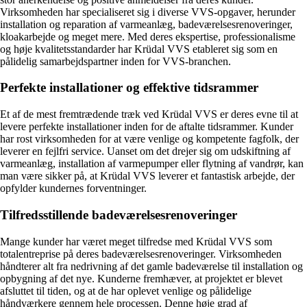
Virksomheden har specialiseret sig i diverse VVS-opgaver, herunder
installation og reparation af varmeanlæg, badeværelsesrenoveringer,
kloakarbejde og meget mere. Med deres ekspertise, professionalisme
og høje kvalitetsstandarder har Krüdal VVS etableret sig som en
pålidelig samarbejdspartner inden for VVS-branchen.
Perfekte installationer og effektive tidsrammer
Et af de mest fremtrædende træk ved Krüdal VVS er deres evne til at
levere perfekte installationer inden for de aftalte tidsrammer. Kunder
har rost virksomheden for at være venlige og kompetente fagfolk, der
leverer en fejlfri service. Uanset om det drejer sig om udskiftning af
varmeanlæg, installation af varmepumper eller flytning af vandrør, kan
man være sikker på, at Krüdal VVS leverer et fantastisk arbejde, der
opfylder kundernes forventninger.
Tilfredsstillende badeværelsesrenoveringer
Mange kunder har været meget tilfredse med Krüdal VVS som
totalentreprise på deres badeværelsesrenoveringer. Virksomheden
håndterer alt fra nedrivning af det gamle badeværelse til installation og
opbygning af det nye. Kunderne fremhæver, at projektet er blevet
afsluttet til tiden, og at de har oplevet venlige og pålidelige
håndværkere gennem hele processen. Denne høje grad af