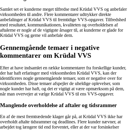
Samlet set er kunderne meget tilfredse med Krüdal VVS og anbefaler
virksomheden til andre. Flere kommentarer udtrykker direkte
anbefalinger af Krüdal VVS til fremtidige VVS-opgaver. Tilfredshed
med resultatet, kommunikationen, kvaliteten og overholdelsen af
aftalerne er nogle af de vigtigste årsager til, at kunderne er glade for
Krüdal VVS og gerne vil anbefale dem.
Gennemgående temaer i negative
kommentarer om Krüdal VVS
Efter at have indsamlet en række kommentarer fra forskellige kunder,
der har haft erfaringer med virksomheden Krüdal VVS, kan der
identificeres nogle gennemgående temaer, som er negative over for
virksomheden. Disse temaer afspejler de uheldige oplevelser, som
nogle kunder har haft, og det er vigtigt at være opmærksom på dem,
når man overvejer at vælge Krüdal VVS til ens VVS-opgaver.
Manglende overholdelse af aftaler og tidsrammer
En af de mest fremtrædende klager går på, at Krüdal VVS ikke har
overholdt aftalte tidsrammer og deadlines. Flere kunder nævner, at
arbejdet tog længere tid end forventet, eller at der var forsinkelser