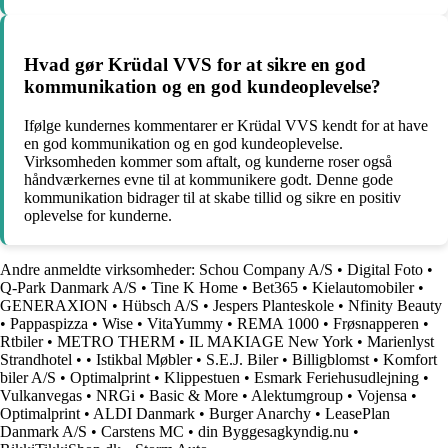
Hvad gør Krüdal VVS for at sikre en god
kommunikation og en god kundeoplevelse?
Ifølge kundernes kommentarer er Krüdal VVS kendt for at have
en god kommunikation og en god kundeoplevelse.
Virksomheden kommer som aftalt, og kunderne roser også
håndværkernes evne til at kommunikere godt. Denne gode
kommunikation bidrager til at skabe tillid og sikre en positiv
oplevelse for kunderne.
Andre anmeldte virksomheder:
Schou Company A/S
•
Digital Foto
•
Q-Park Danmark A/S
•
Tine K Home
•
Bet365
•
Kielautomobiler
•
GENERAXION
•
Hübsch A/S
•
Jespers Planteskole
•
Nfinity Beauty
•
Pappaspizza
•
Wise
•
VitaYummy
•
REMA 1000
•
Frøsnapperen
•
Rtbiler
•
METRO THERM
•
IL MAKIAGE New York
•
Marienlyst
Strandhotel
•
•
Istikbal Møbler
•
S.E.J. Biler
•
Billigblomst
•
Komfort
biler A/S
•
Optimalprint
•
Klippestuen
•
Esmark Feriehusudlejning
•
Vulkanvegas
•
NRGi
•
Basic & More
•
Alektumgroup
•
Vojensa
•
Optimalprint
•
ALDI Danmark
•
Burger Anarchy
•
LeasePlan
Danmark A/S
•
Carstens MC
•
din Byggesagkyndig.nu
•