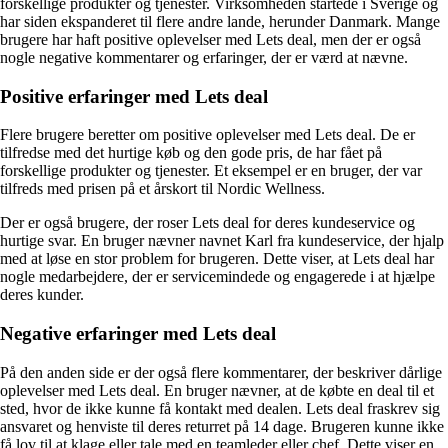
forskellige produkter og tjenester. Virksomheden startede i Sverige og
har siden ekspanderet til flere andre lande, herunder Danmark. Mange
brugere har haft positive oplevelser med Lets deal, men der er også
nogle negative kommentarer og erfaringer, der er værd at nævne.
Positive erfaringer med Lets deal
Flere brugere beretter om positive oplevelser med Lets deal. De er
tilfredse med det hurtige køb og den gode pris, de har fået på
forskellige produkter og tjenester. Et eksempel er en bruger, der var
tilfreds med prisen på et årskort til Nordic Wellness.
Der er også brugere, der roser Lets deal for deres kundeservice og
hurtige svar. En bruger nævner navnet Karl fra kundeservice, der hjalp
med at løse en stor problem for brugeren. Dette viser, at Lets deal har
nogle medarbejdere, der er servicemindede og engagerede i at hjælpe
deres kunder.
Negative erfaringer med Lets deal
På den anden side er der også flere kommentarer, der beskriver dårlige
oplevelser med Lets deal. En bruger nævner, at de købte en deal til et
sted, hvor de ikke kunne få kontakt med dealen. Lets deal fraskrev sig
ansvaret og henviste til deres returret på 14 dage. Brugeren kunne ikke
få lov til at klage eller tale med en teamleder eller chef. Dette viser en