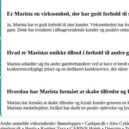
Er Marista en virksomhed, der har godt forhold til
Ja, Marista har et godt forhold til sine kunder. Virksomheden har f
garn. Dette har resulteret i tilbagevendende kunder og positivt omta
Hvad er Maristas unikke tilbud i forhold til andre
Marista adskiller sig fra andre garnforhandlere ved at have et bredt
konkurrencedygtige priser og en dedikeret kundeservice, der sikrer
Hvordan har Marista formået at skabe tilfredse og 
Marista har formået at skabe tilfredse og loyale kunder gennem en k
Maristas medarbejdere, hvilket har skabt en positiv oplevelse og lyst
Andre anmeldte virksomheder:
Børneloppen
•
Cashper.dk
•
Alex Cykl
aimshop.dk
•
Hestia
•
Randers Taxa
•
CABINN Hotels
•
Dressinn
•
T