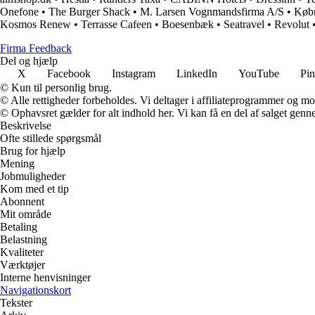
Onefone
•
The Burger Shack
•
M. Larsen Vognmandsfirma A/S
•
Købm
Kosmos Renew
•
Terrasse Cafeen
•
Boesenbæk
•
Seatravel
•
Revolut
Firma Feedback
Del og hjælp
X
Facebook
Instagram
LinkedIn
YouTube
Pin
© Kun til personlig brug.
© Alle rettigheder forbeholdes. Vi deltager i affiliateprogrammer og mo
© Ophavsret gælder for alt indhold her. Vi kan få en del af salget genne
Beskrivelse
Ofte stillede spørgsmål
Brug for hjælp
Mening
Jobmuligheder
Kom med et tip
Abonnent
Mit område
Betaling
Belastning
Kvaliteter
Værktøjer
Interne henvisninger
Navigationskort
Tekster