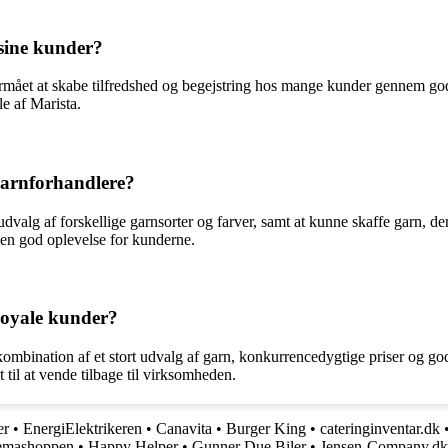
 sine kunder?
ormået at skabe tilfredshed og begejstring hos mange kunder gennem god 
le af Marista.
 garnforhandlere?
 udvalg af forskellige garnsorter og farver, samt at kunne skaffe garn, d
 en god oplevelse for kunderne.
loyale kunder?
ombination af et stort udvalg af garn, konkurrencedygtige priser og go
 til at vende tilbage til virksomheden.
er
•
EnergiElektrikeren
•
Canavita
•
Burger King
•
cateringinventar.dk
emashoppen
•
Happy Helper
•
Gunner Due Biler
•
Jensen-Company.dk