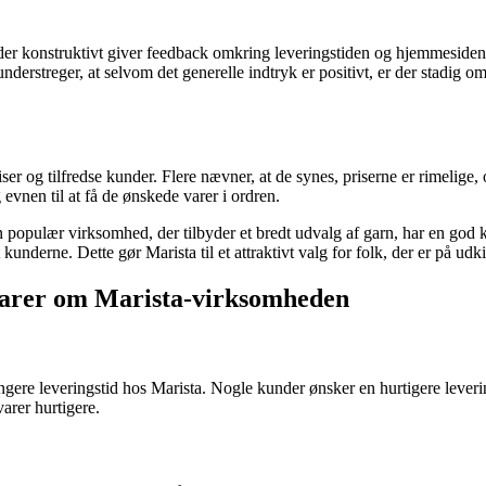
 der konstruktivt giver feedback omkring leveringstiden og hjemmeside
rstreger, at selvom det generelle indtryk er positivt, er der stadig om
r og tilfredse kunder. Flere nævner, at de synes, priserne er rimelige, og
evnen til at få de ønskede varer i ordren.
 populær virksomhed, der tilbyder et bredt udvalg af garn, har en god k
t kunderne. Dette gør Marista til et attraktivt valg for folk, der er på 
arer om Marista-virksomheden
ngere leveringstid hos Marista. Nogle kunder ønsker en hurtigere lever
arer hurtigere.