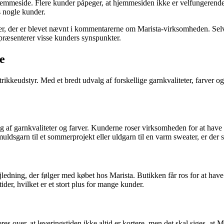
meside. Flere kunder påpeger, at hjemmesiden ikke er velfungerende. 
s nogle kunder.
er, der er blevet nævnt i kommentarerne om Marista-virksomheden. Selvo
epræsenterer visse kunders synspunkter.
e
trikkeudstyr. Med et bredt udvalg af forskellige garnkvaliteter, farver o
 af garnkvaliteter og farver. Kunderne roser virksomheden for at have de
muldsgarn til et sommerprojekt eller uldgarn til en varm sweater, er der s
dning, der følger med købet hos Marista. Butikken får ros for at have ven
der, hvilket er et stort plus for mange kunder.
es over, at leveringstiden ikke altid er kortere, men det skal siges, at M