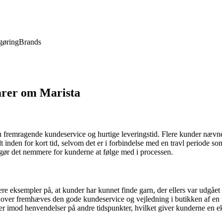
gøring
Brands
arer om Marista
remragende kundeservice og hurtige leveringstid. Flere kunder nævner, 
t inden for kort tid, selvom det er i forbindelse med en travl periode 
 gør det nemmere for kunderne at følge med i processen.
e eksempler på, at kunder har kunnet finde garn, der ellers var udgået 
udover fremhæves den gode kundeservice og vejledning i butikken af en 
er imod henvendelser på andre tidspunkter, hvilket giver kunderne en eks