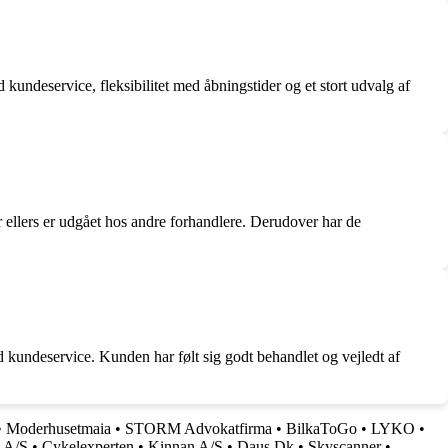
kundeservice, fleksibilitet med åbningstider og et stort udvalg af
er ellers er udgået hos andre forhandlere. Derudover har de
d kundeservice. Kunden har følt sig godt behandlet og vejledt af
•
Moderhusetmaia
•
STORM Advokatfirma
•
BilkaToGo
•
LYKO
•
 A/S
•
Cykelexperten
•
Kinnan A/S
•
Daus Dk
•
Skyscanner
•