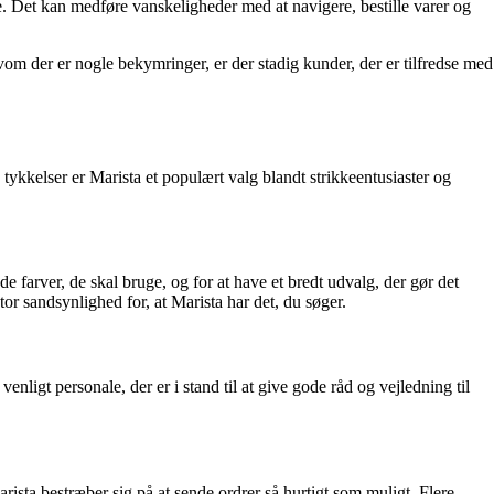
Det kan medføre vanskeligheder med at navigere, bestille varer og
m der er nogle bekymringer, er der stadig kunder, der er tilfredse med
g tykkelser er Marista et populært valg blandt strikkeentusiaster og
 farver, de skal bruge, og for at have et bredt udvalg, der gør det
tor sandsynlighed for, at Marista har det, du søger.
ligt personale, der er i stand til at give gode råd og vejledning til
arista bestræber sig på at sende ordrer så hurtigt som muligt. Flere