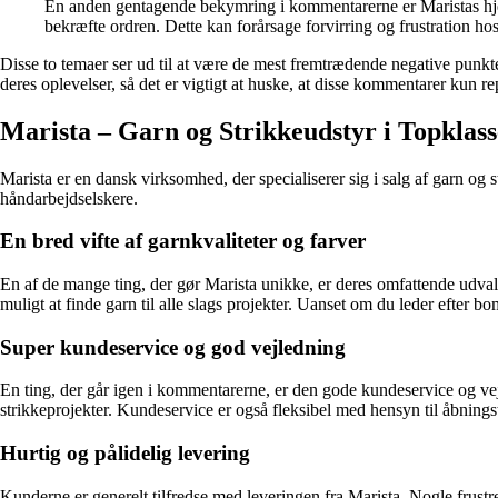
En anden gentagende bekymring i kommentarerne er Maristas hjem
bekræfte ordren. Dette kan forårsage forvirring og frustration ho
Disse to temaer ser ud til at være de mest fremtrædende negative punkt
deres oplevelser, så det er vigtigt at huske, at disse kommentarer kun r
Marista – Garn og Strikkeudstyr i Topklass
Marista er en dansk virksomhed, der specialiserer sig i salg af garn og s
håndarbejdselskere.
En bred vifte af garnkvaliteter og farver
En af de mange ting, der gør Marista unikke, er deres omfattende udvalg
muligt at finde garn til alle slags projekter. Uanset om du leder efter bo
Super kundeservice og god vejledning
En ting, der går igen i kommentarerne, er den gode kundeservice og vejle
strikkeprojekter. Kundeservice er også fleksibel med hensyn til åbningsti
Hurtig og pålidelig levering
Kunderne er generelt tilfredse med leveringen fra Marista. Nogle frustrer