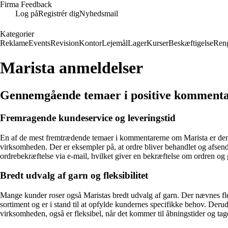
Firma Feedback
Log på
Registrér dig
Nyhedsmail
Kategorier
Reklame
Events
Revision
Kontor
Lejemål
Lager
Kurser
Beskæftigelse
Ren
Marista anmeldelser
Gennemgående temaer i positive komment
Fremragende kundeservice og leveringstid
En af de mest fremtrædende temaer i kommentarerne om Marista er den f
virksomheden. Der er eksempler på, at ordre bliver behandlet og afsend
ordrebekræftelse via e-mail, hvilket giver en bekræftelse om ordren og
Bredt udvalg af garn og fleksibilitet
Mange kunder roser også Maristas bredt udvalg af garn. Der nævnes fler
sortiment og er i stand til at opfylde kundernes specifikke behov. Der
virksomheden, også er fleksibel, når det kommer til åbningstider og tag