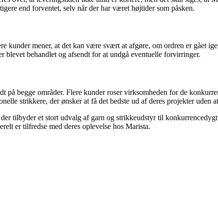
igere end forventet, selv når der har været højtider som påsken.
e kunder mener, at det kan være svært at afgøre, om ordren er gået ig
er blevet behandlet og afsendt for at undgå eventuelle forvirringer.
godt på begge områder. Flere kunder roser virksomheden for de konkurrenc
nelle strikkere, der ønsker at få det bedste ud af deres projekter uden 
 der tilbyder et stort udvalg af garn og strikkeudstyr til konkurrencedy
erelt er tilfredse med deres oplevelse hos Marista.