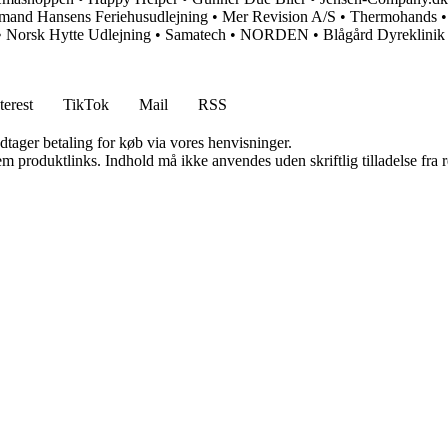
and Hansens Feriehusudlejning
•
Mer Revision A/S
•
Thermohands
•
Norsk Hytte Udlejning
•
Samatech
•
NORDEN
•
Blågård Dyreklinik
terest
TikTok
Mail
RSS
dtager betaling for køb via vores henvisninger.
m produktlinks. Indhold må ikke anvendes uden skriftlig tilladelse fra r