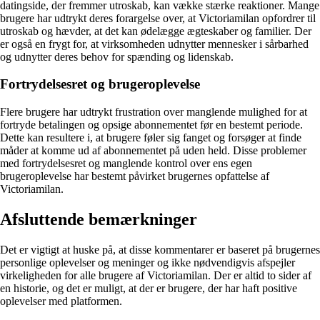
datingside, der fremmer utroskab, kan vække stærke reaktioner. Mange
brugere har udtrykt deres forargelse over, at Victoriamilan opfordrer til
utroskab og hævder, at det kan ødelægge ægteskaber og familier. Der
er også en frygt for, at virksomheden udnytter mennesker i sårbarhed
og udnytter deres behov for spænding og lidenskab.
Fortrydelsesret og brugeroplevelse
Flere brugere har udtrykt frustration over manglende mulighed for at
fortryde betalingen og opsige abonnementet før en bestemt periode.
Dette kan resultere i, at brugere føler sig fanget og forsøger at finde
måder at komme ud af abonnementet på uden held. Disse problemer
med fortrydelsesret og manglende kontrol over ens egen
brugeroplevelse har bestemt påvirket brugernes opfattelse af
Victoriamilan.
Afsluttende bemærkninger
Det er vigtigt at huske på, at disse kommentarer er baseret på brugernes
personlige oplevelser og meninger og ikke nødvendigvis afspejler
virkeligheden for alle brugere af Victoriamilan. Der er altid to sider af
en historie, og det er muligt, at der er brugere, der har haft positive
oplevelser med platformen.