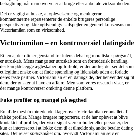
betragtning, når man overvejer at bruge eller anbefale virksomheden.
Det er vigtigt at huske, at oplevelserne og meningerne i
kommentarerne repræsenterer de enkelte brugeres personlige
perspektiver og ikke nødvendigvis afspejler en generel konsensus om
Victoriamilan som en virksomhed.
Victoriamilan – en kontroversiel datingside
Et tema, der ofte er genstand for intens debat og moraliske spørgsmål,
er utroskab. Mens mange ser utroskab som en forræderisk handling,
der kan ødelægge ægteskaber og forhold, er der andre, der ser det som
et legitimt ønske om at finde spænding og lidenskab uden at forlade
deres faste partner. Victoriamilan er en datingside, der henvender sig til
dem, der ønsker at have en affære. Men som vores research viser, er
der mange kontroverser omkring denne platform.
Fake profiler og mangel på ægthed
En af de mest fremtrædende klager over Victoriamilan er antallet af
falske profiler. Mange brugere rapporterer, at de har oplevet at blive
kontaktet af profiler, der viser sig at være robotter eller personer, der
kun er interesseret i at lokke dem til at tilmelde sig andre betalte dating
sites. Det rejser spørgsmålet om, hvorvidt Victoriamilan selv er