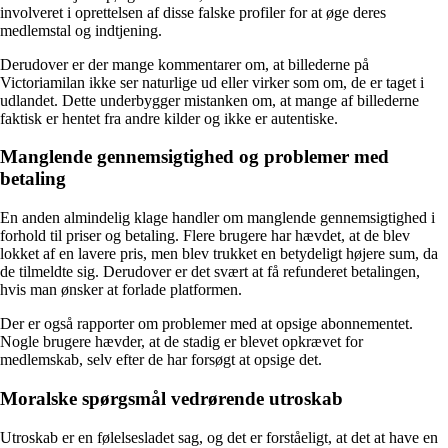
involveret i oprettelsen af disse falske profiler for at øge deres
medlemstal og indtjening.
Derudover er der mange kommentarer om, at billederne på
Victoriamilan ikke ser naturlige ud eller virker som om, de er taget i
udlandet. Dette underbygger mistanken om, at mange af billederne
faktisk er hentet fra andre kilder og ikke er autentiske.
Manglende gennemsigtighed og problemer med
betaling
En anden almindelig klage handler om manglende gennemsigtighed i
forhold til priser og betaling. Flere brugere har hævdet, at de blev
lokket af en lavere pris, men blev trukket en betydeligt højere sum, da
de tilmeldte sig. Derudover er det svært at få refunderet betalingen,
hvis man ønsker at forlade platformen.
Der er også rapporter om problemer med at opsige abonnementet.
Nogle brugere hævder, at de stadig er blevet opkrævet for
medlemskab, selv efter de har forsøgt at opsige det.
Moralske spørgsmål vedrørende utroskab
Utroskab er en følelsesladet sag, og det er forståeligt, at det at have en