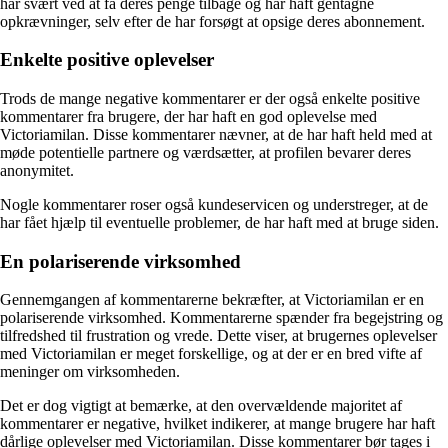
har svært ved at få deres penge tilbage og har haft gentagne
opkrævninger, selv efter de har forsøgt at opsige deres abonnement.
Enkelte positive oplevelser
Trods de mange negative kommentarer er der også enkelte positive
kommentarer fra brugere, der har haft en god oplevelse med
Victoriamilan. Disse kommentarer nævner, at de har haft held med at
møde potentielle partnere og værdsætter, at profilen bevarer deres
anonymitet.
Nogle kommentarer roser også kundeservicen og understreger, at de
har fået hjælp til eventuelle problemer, de har haft med at bruge siden.
En polariserende virksomhed
Gennemgangen af ​​kommentarerne bekræfter, at Victoriamilan er en
polariserende virksomhed. Kommentarerne spænder fra begejstring og
tilfredshed til frustration og vrede. Dette viser, at brugernes oplevelser
med Victoriamilan er meget forskellige, og at der er en bred vifte af
meninger om virksomheden.
Det er dog vigtigt at bemærke, at den overvældende majoritet af
kommentarer er negative, hvilket indikerer, at mange brugere har haft
dårlige oplevelser med Victoriamilan. Disse kommentarer bør tages i