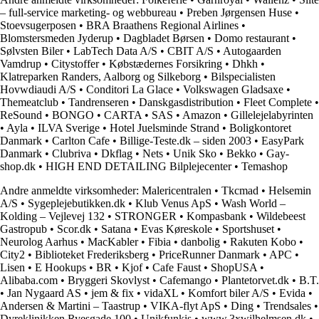
– full-service marketing- og webbureau
•
Preben Jørgensen Huse
•
Stoevsugerposen
•
BRA Braathens Regional Airlines
•
Blomstersmeden Jyderup
•
Dagbladet Børsen
•
Domo restaurant
•
Sølvsten Biler
•
LabTech Data A/S
•
CBIT A/S
•
Autogaarden
Vamdrup
•
Citystoffer
•
Købstædernes Forsikring
•
Dhkh
•
Klatreparken Randers, Aalborg og Silkeborg
•
Bilspecialisten
Hovwdiaudi A/S
•
Conditori La Glace
•
Volkswagen Gladsaxe
•
Themeatclub
•
Tandrenseren
•
Danskgasdistribution
•
Fleet Complete
•
ReSound
•
BONGO
•
CARTA
•
SAS
•
Amazon
•
Gillelejelabyrinten
•
Ayla
•
ILVA Sverige
•
Hotel Juelsminde Strand
•
Boligkontoret
Danmark
•
Carlton Cafe
•
Billige-Teste.dk – siden 2003
•
EasyPark
Danmark
•
Clubriva
•
Dkflag
•
Nets
•
Unik Sko
•
Bekko
•
Gay-
shop.dk
•
HIGH END DETAILING Bilplejecenter
•
Temashop
Andre anmeldte virksomheder:
Malericentralen
•
Tkcmad
•
Helsemin
A/S
•
Sygeplejebutikken.dk
•
Klub Venus ApS
•
Wash World –
Kolding – Vejlevej 132
•
STRONGER
•
Kompasbank
•
Wildebeest
Gastropub
•
Scor.dk
•
Satana
•
Evas Køreskole
•
Sportshuset
•
Neurolog Aarhus
•
MacKabler
•
Fibia
•
danbolig
•
Rakuten Kobo
•
City2
•
Biblioteket Frederiksberg
•
PriceRunner Danmark
•
APC
•
Lisen
•
E Hookups
•
BR
•
Kjof
•
Cafe Faust
•
ShopUSA
•
Alibaba.com
•
Bryggeri Skovlyst
•
Cafemango
•
Plantetorvet.dk
•
B.T.
•
Jan Nygaard AS
•
jem & fix
•
vidaXL
•
Komfort biler A/S
•
Evida
•
Andersen & Martini – Taastrup
•
VIKA-flyt ApS
•
Ding
•
Trendsales
•
Dyreklinikken Ryesgade 100
•
Unikfunkis
•
www.3xwilhelmsen.dk
•