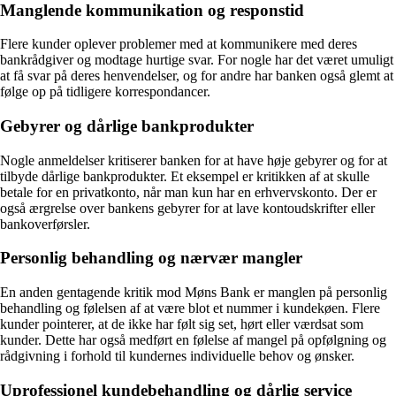
Manglende kommunikation og responstid
Flere kunder oplever problemer med at kommunikere med deres
bankrådgiver og modtage hurtige svar. For nogle har det været umuligt
at få svar på deres henvendelser, og for andre har banken også glemt at
følge op på tidligere korrespondancer.
Gebyrer og dårlige bankprodukter
Nogle anmeldelser kritiserer banken for at have høje gebyrer og for at
tilbyde dårlige bankprodukter. Et eksempel er kritikken af at skulle
betale for en privatkonto, når man kun har en erhvervskonto. Der er
også ærgrelse over bankens gebyrer for at lave kontoudskrifter eller
bankoverførsler.
Personlig behandling og nærvær mangler
En anden gentagende kritik mod Møns Bank er manglen på personlig
behandling og følelsen af at være blot et nummer i kundekøen. Flere
kunder pointerer, at de ikke har følt sig set, hørt eller værdsat som
kunder. Dette har også medført en følelse af mangel på opfølgning og
rådgivning i forhold til kundernes individuelle behov og ønsker.
Uprofessionel kundebehandling og dårlig service