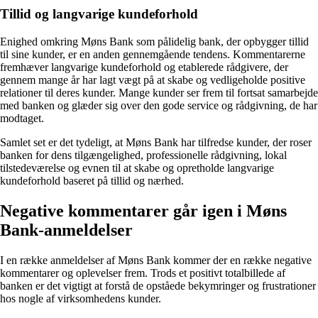
Tillid og langvarige kundeforhold
Enighed omkring Møns Bank som pålidelig bank, der opbygger tillid
til sine kunder, er en anden gennemgående tendens. Kommentarerne
fremhæver langvarige kundeforhold og etablerede rådgivere, der
gennem mange år har lagt vægt på at skabe og vedligeholde positive
relationer til deres kunder. Mange kunder ser frem til fortsat samarbejde
med banken og glæder sig over den gode service og rådgivning, de har
modtaget.
Samlet set er det tydeligt, at Møns Bank har tilfredse kunder, der roser
banken for dens tilgængelighed, professionelle rådgivning, lokal
tilstedeværelse og evnen til at skabe og opretholde langvarige
kundeforhold baseret på tillid og nærhed.
Negative kommentarer går igen i Møns
Bank-anmeldelser
I en række anmeldelser af Møns Bank kommer der en række negative
kommentarer og oplevelser frem. Trods et positivt totalbillede af
banken er det vigtigt at forstå de opståede bekymringer og frustrationer
hos nogle af virksomhedens kunder.