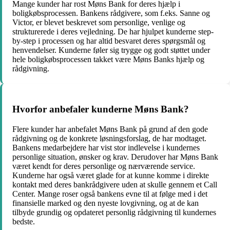
Mange kunder har rost Møns Bank for deres hjælp i
boligkøbsprocessen. Bankens rådgivere, som f.eks. Sanne og
Victor, er blevet beskrevet som personlige, venlige og
strukturerede i deres vejledning. De har hjulpet kunderne step-
by-step i processen og har altid besvaret deres spørgsmål og
henvendelser. Kunderne føler sig trygge og godt støttet under
hele boligkøbsprocessen takket være Møns Banks hjælp og
rådgivning.
Hvorfor anbefaler kunderne Møns Bank?
Flere kunder har anbefalet Møns Bank på grund af den gode
rådgivning og de konkrete løsningsforslag, de har modtaget.
Bankens medarbejdere har vist stor indlevelse i kundernes
personlige situation, ønsker og krav. Derudover har Møns Bank
været kendt for deres personlige og nærværende service.
Kunderne har også været glade for at kunne komme i direkte
kontakt med deres bankrådgivere uden at skulle gennem et Call
Center. Mange roser også bankens evne til at følge med i det
finansielle marked og den nyeste lovgivning, og at de kan
tilbyde grundig og opdateret personlig rådgivning til kundernes
bedste.