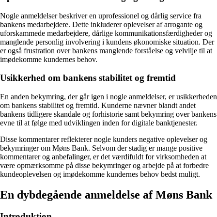
Nogle anmeldelser beskriver en uprofessionel og dårlig service fra
bankens medarbejdere. Dette inkluderer oplevelser af arrogante og
uforskammede medarbejdere, dårlige kommunikationsfærdigheder og
manglende personlig involvering i kundens økonomiske situation. Der
er også frustration over bankens manglende forståelse og velvilje til at
imødekomme kundernes behov.
Usikkerhed om bankens stabilitet og fremtid
En anden bekymring, der går igen i nogle anmeldelser, er usikkerheden
om bankens stabilitet og fremtid. Kunderne nævner blandt andet
bankens tidligere skandale og forhistorie samt bekymring over bankens
evne til at følge med udviklingen inden for digitale banktjenester.
Disse kommentarer reflekterer nogle kunders negative oplevelser og
bekymringer om Møns Bank. Selvom der stadig er mange positive
kommentarer og anbefalinger, er det værdifuldt for virksomheden at
være opmærksomme på disse bekymringer og arbejde på at forbedre
kundeoplevelsen og imødekomme kundernes behov bedst muligt.
En dybdegående anmeldelse af Møns Bank
Introduktion