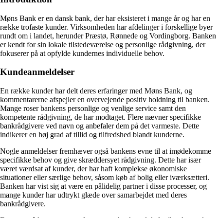
Møns Bank er en dansk bank, der har eksisteret i mange år og har en
række trofaste kunder. Virksomheden har afdelinger i forskellige byer
rundt om i landet, herunder Præstø, Rønnede og Vordingborg. Banken
er kendt for sin lokale tilstedeværelse og personlige rådgivning, der
fokuserer på at opfylde kundernes individuelle behov.
Kundeanmeldelser
En række kunder har delt deres erfaringer med Møns Bank, og
kommentarerne afspejler en overvejende positiv holdning til banken.
Mange roser bankens personlige og venlige service samt den
kompetente rådgivning, de har modtaget. Flere nævner specifikke
bankrådgivere ved navn og anbefaler dem på det varmeste. Dette
indikerer en høj grad af tillid og tilfredshed blandt kunderne.
Nogle anmeldelser fremhæver også bankens evne til at imødekomme
specifikke behov og give skræddersyet rådgivning. Dette har især
været værdsat af kunder, der har haft komplekse økonomiske
situationer eller særlige behov, såsom køb af bolig eller iværksætteri.
Banken har vist sig at være en pålidelig partner i disse processer, og
mange kunder har udtrykt glæde over samarbejdet med deres
bankrådgivere.