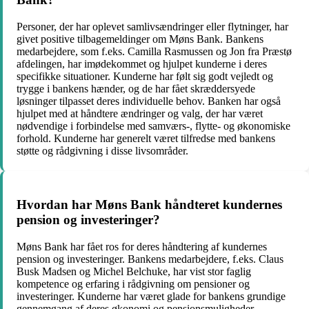
Personer, der har oplevet samlivsændringer eller flytninger, har
givet positive tilbagemeldinger om Møns Bank. Bankens
medarbejdere, som f.eks. Camilla Rasmussen og Jon fra Præstø
afdelingen, har imødekommet og hjulpet kunderne i deres
specifikke situationer. Kunderne har følt sig godt vejledt og
trygge i bankens hænder, og de har fået skræddersyede
løsninger tilpasset deres individuelle behov. Banken har også
hjulpet med at håndtere ændringer og valg, der har været
nødvendige i forbindelse med samværs-, flytte- og økonomiske
forhold. Kunderne har generelt været tilfredse med bankens
støtte og rådgivning i disse livsområder.
Hvordan har Møns Bank håndteret kundernes
pension og investeringer?
Møns Bank har fået ros for deres håndtering af kundernes
pension og investeringer. Bankens medarbejdere, f.eks. Claus
Busk Madsen og Michel Belchuke, har vist stor faglig
kompetence og erfaring i rådgivning om pensioner og
investeringer. Kunderne har været glade for bankens grundige
gennemgang af deres økonomi og pensionsmuligheder.