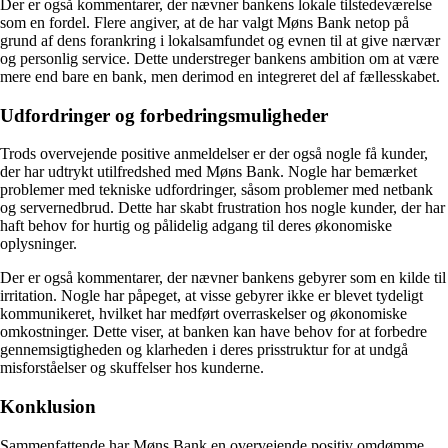
Der er også kommentarer, der nævner bankens lokale tilstedeværelse
som en fordel. Flere angiver, at de har valgt Møns Bank netop på
grund af dens forankring i lokalsamfundet og evnen til at give nærvær
og personlig service. Dette understreger bankens ambition om at være
mere end bare en bank, men derimod en integreret del af fællesskabet.
Udfordringer og forbedringsmuligheder
Trods overvejende positive anmeldelser er der også nogle få kunder,
der har udtrykt utilfredshed med Møns Bank. Nogle har bemærket
problemer med tekniske udfordringer, såsom problemer med netbank
og servernedbrud. Dette har skabt frustration hos nogle kunder, der har
haft behov for hurtig og pålidelig adgang til deres økonomiske
oplysninger.
Der er også kommentarer, der nævner bankens gebyrer som en kilde til
irritation. Nogle har påpeget, at visse gebyrer ikke er blevet tydeligt
kommunikeret, hvilket har medført overraskelser og økonomiske
omkostninger. Dette viser, at banken kan have behov for at forbedre
gennemsigtigheden og klarheden i deres prisstruktur for at undgå
misforståelser og skuffelser hos kunderne.
Konklusion
Sammenfattende har Møns Bank en overvejende positiv omdømme