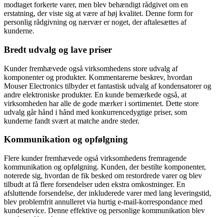
modtaget forkerte varer, men blev behændigt rådgivet om en
erstatning, der viste sig at være af høj kvalitet. Denne form for
personlig rådgivning og nærvær er noget, der aftalesættes af
kunderne.
Bredt udvalg og lave priser
Kunder fremhævede også virksomhedens store udvalg af
komponenter og produkter. Kommentarerne beskrev, hvordan
Mouser Electronics tilbyder et fantastisk udvalg af kondensatorer og
andre elektroniske produkter. En kunde bemærkede også, at
virksomheden har alle de gode mærker i sortimentet. Dette store
udvalg går hånd i hånd med konkurrencedygtige priser, som
kunderne fandt svært at matche andre steder.
Kommunikation og opfølgning
Flere kunder fremhævede også virksomhedens fremragende
kommunikation og opfølgning. Kunden, der bestilte komponenter,
noterede sig, hvordan de fik besked om restordrede varer og blev
tilbudt at få flere forsendelser uden ekstra omkostninger. En
afsluttende forsendelse, der inkluderede varer med lang leveringstid,
blev problemfrit annulleret via hurtig e-mail-korrespondance med
kundeservice. Denne effektive og personlige kommunikation blev