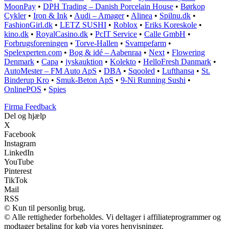
MoonPay
•
DPH Trading – Danish Porcelain House
•
Børkop
Cykler
•
Iron & Ink
•
Audi – Amager
•
Alinea
•
Spilnu.dk
•
FashionGirl.dk
•
LETZ SUSHI
•
Roblox
•
Eriks Koreskole
•
kino.dk
•
RoyalCasino.dk
•
PcIT Service
•
Calle GmbH
•
Forbrugsforeningen
•
Torve-Hallen
•
Svampefarm
•
Spelexperten.com
•
Bog & idé – Aabenraa
•
Next
•
Flowering
Denmark
•
Capa
•
jyskauktion
•
Kolekto
•
HelloFresh Danmark
•
AutoMester – FM Auto ApS
•
DBA
•
Sqooled
•
Lufthansa
•
St.
Binderup Kro
•
Smuk-Beton ApS
•
9-Ni Running Sushi
•
OnlinePOS
•
Spies
Firma Feedback
Del og hjælp
X
Facebook
Instagram
LinkedIn
YouTube
Pinterest
TikTok
Mail
RSS
© Kun til personlig brug.
© Alle rettigheder forbeholdes. Vi deltager i affiliateprogrammer og
modtager betaling for køb via vores henvisninger.