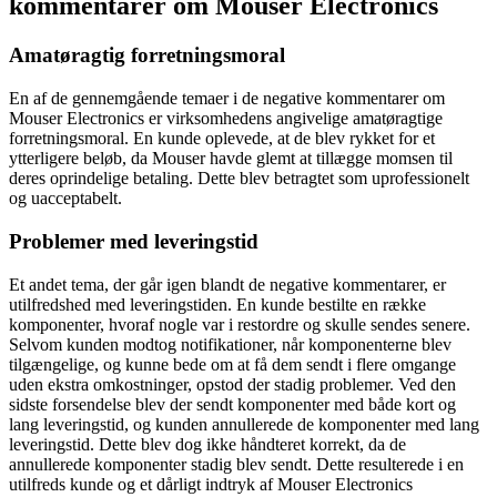
kommentarer om Mouser Electronics
Amatøragtig forretningsmoral
En af de gennemgående temaer i de negative kommentarer om
Mouser Electronics er virksomhedens angivelige amatøragtige
forretningsmoral. En kunde oplevede, at de blev rykket for et
ytterligere beløb, da Mouser havde glemt at tillægge momsen til
deres oprindelige betaling. Dette blev betragtet som uprofessionelt
og uacceptabelt.
Problemer med leveringstid
Et andet tema, der går igen blandt de negative kommentarer, er
utilfredshed med leveringstiden. En kunde bestilte en række
komponenter, hvoraf nogle var i restordre og skulle sendes senere.
Selvom kunden modtog notifikationer, når komponenterne blev
tilgængelige, og kunne bede om at få dem sendt i flere omgange
uden ekstra omkostninger, opstod der stadig problemer. Ved den
sidste forsendelse blev der sendt komponenter med både kort og
lang leveringstid, og kunden annullerede de komponenter med lang
leveringstid. Dette blev dog ikke håndteret korrekt, da de
annullerede komponenter stadig blev sendt. Dette resulterede i en
utilfreds kunde og et dårligt indtryk af Mouser Electronics