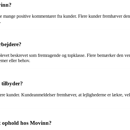
vinn?
ange positive kommentarer fra kunder. Flere kunder fremhæver den fremra
.
bejdere?
vet beskrevet som fremragende og topklasse. Flere bemærker den venl
emer eller behov.
 tilbyder?
f flere kunder. Kundeanmeldelser fremhæver, at lejlighederne er lækre, v
et ophold hos Movinn?