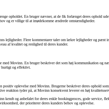
forlænge opholdet. En bruger nævner, at de fik forlænget deres ophold u
 behov og er villige til at imødekomme ændrede omstændigheder.
 lejligheder. Flere kommentarer taler om lækre lejligheder og pænt ind
veau af kvalitet og renlighed til deres kunder.
med Movinn. En bruger beskriver det som høj kommunikation og nævner 
urtigt og effektivt.
en positiv oplevelse med Movinn. Brugerne beskriver deres ophold som g
e reaktion tyder på, at Movinn konsekvent leverer en høj kvalitetsserv
kendt og anbefalet for deres enkle bookingproces, gode service, fleksi
g virksomhed, der prioriterer deres kunders behov og oplevelse.