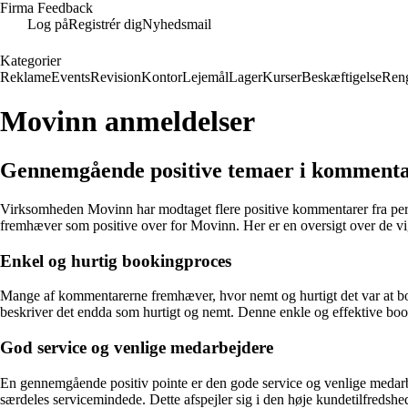
Firma Feedback
Log på
Registrér dig
Nyhedsmail
Kategorier
Reklame
Events
Revision
Kontor
Lejemål
Lager
Kurser
Beskæftigelse
Ren
Movinn anmeldelser
Gennemgående positive temaer i komment
Virksomheden Movinn har modtaget flere positive kommentarer fra pers
fremhæver som positive over for Movinn. Her er en oversigt over de vig
Enkel og hurtig bookingproces
Mange af kommentarerne fremhæver, hvor nemt og hurtigt det var at boo
beskriver det endda som hurtigt og nemt. Denne enkle og effektive boo
God service og venlige medarbejdere
En gennemgående positiv pointe er den gode service og venlige medar
særdeles servicemindede. Dette afspejler sig i den høje kundetilfredshe