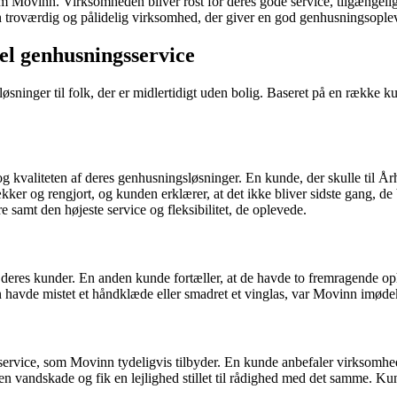
Movinn. Virksomheden bliver rost for deres gode service, tilgængelighed
roværdig og pålidelig virksomhed, der giver en god genhusningsopleve
l genhusningsservice
øsninger til folk, der er midlertidigt uden bolig. Baseret på en række k
 kvaliteten af deres genhusningsløsninger. En kunde, der skulle til År
kker og rengjort, og kunden erklærer, at det ikke bliver sidste gang,
amt den højeste service og fleksibilitet, de oplevede.
eres kunder. En anden kunde fortæller, at de havde to fremragende oph
 havde mistet et håndklæde eller smadret et vinglas, var Movinn imø
service, som Movinn tydeligvis tilbyder. En kunde anbefaler virksomhed
 vandskade og fik en lejlighed stillet til rådighed med det samme. Kun