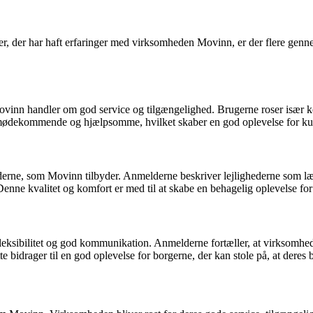
er, der har haft erfaringer med virksomheden Movinn, er der flere gen
vinn handler om god service og tilgængelighed. Brugerne roser især k
r imødekommende og hjælpsomme, hvilket skaber en god oplevelse for k
derne, som Movinn tilbyder. Anmelderne beskriver lejlighederne som læ
. Denne kvalitet og komfort er med til at skabe en behagelig oplevelse f
ksibilitet og god kommunikation. Anmelderne fortæller, at virksomheden 
e bidrager til en god oplevelse for borgerne, der kan stole på, at deres