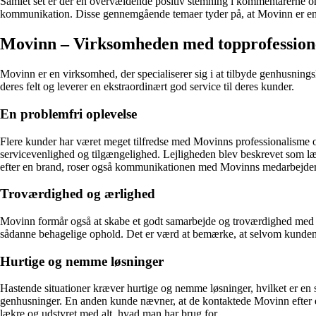
Samlet set er der en overvældende positiv stemning i kommentarerne om 
kommunikation. Disse gennemgående temaer tyder på, at Movinn er en t
Movinn – Virksomheden med topprofessione
Movinn er en virksomhed, der specialiserer sig i at tilbyde genhusningsl
deres felt og leverer en ekstraordinært god service til deres kunder.
En problemfri oplevelse
Flere kunder har været meget tilfredse med Movinns professionalisme og
servicevenlighed og tilgængelighed. Lejligheden blev beskrevet som læ
efter en brand, roser også kommunikationen med Movinns medarbejdere s
Troværdighed og ærlighed
Movinn formår også at skabe et godt samarbejde og troværdighed med d
sådanne behagelige ophold. Det er værd at bemærke, at selvom kunden
Hurtige og nemme løsninger
Hastende situationer kræver hurtige og nemme løsninger, hvilket er en 
genhusninger. En anden kunde nævner, at de kontaktede Movinn efter en
lækre og udstyret med alt, hvad man har brug for.