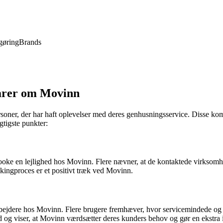
gøring
Brands
arer om Movinn
oner, der har haft oplevelser med deres genhusningsservice. Disse kom
tigste punkter:
ke en lejlighed hos Movinn. Flere nævner, at de kontaktede virksomhed
kingproces er et positivt træk ved Movinn.
bejdere hos Movinn. Flere brugere fremhæver, hvor servicemindede og 
d og viser, at Movinn værdsætter deres kunders behov og gør en ekstra i