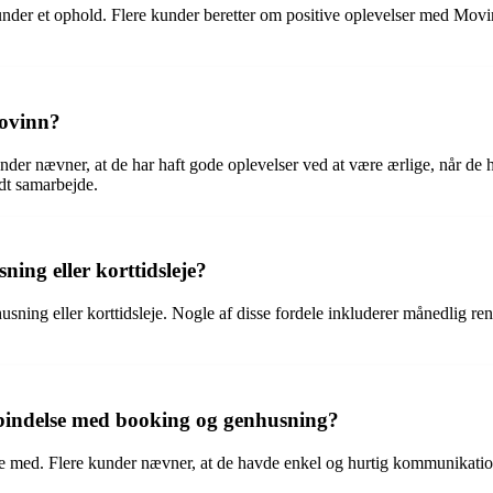
under et ophold. Flere kunder beretter om positive oplevelser med Movin
Movinn?
er nævner, at de har haft gode oplevelser ved at være ærlige, når de h
dt samarbejde.
ning eller korttidsleje?
sning eller korttidsleje. Nogle af disse fordele inkluderer månedlig reng
rbindelse med booking og genhusning?
med. Flere kunder nævner, at de havde enkel og hurtig kommunikation m