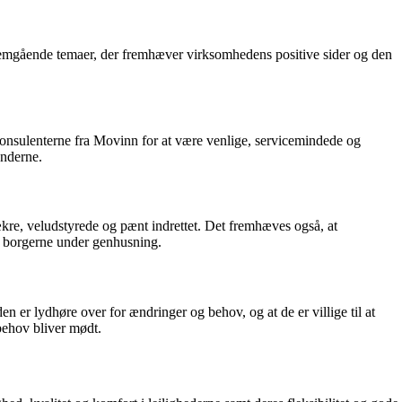
nemgående temaer, der fremhæver virksomhedens positive sider og den
onsulenterne fra Movinn for at være venlige, servicemindede og
underne.
kre, veludstyrede og pænt indrettet. Det fremhæves også, at
or borgerne under genhusning.
er lydhøre over for ændringer og behov, og at de er villige til at
 behov bliver mødt.