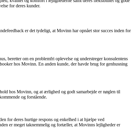
, kvalitet og komfort i lejlighederne samt deres fleksibilitet og gode
lse for deres kunder.
undefeedback er det tydeligt, at Movinn har opnået stor succes inden for
hus, beretter om en problemfri oplevelse og understreger konsulentens
 de booker hos Movinn. En anden kunde, der havde brug for genhusning
old hos Movinn, og at ærlighed og godt samarbejde er nøglen til
dekommende og forstående.
en for deres hurtige respons og enkelhed i at hjælpe ved
den er meget taknemmelig og fortæller, at Movinns lejligheder er