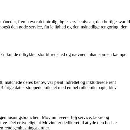
m måneder, fremhæver det utroligt høje serviceniveau, den hurtige svartid
 også den gode service, fin lejlighed og den månedlige rengøring, der
er. En kunde udtrykker stor tilfredshed og nævner Julian som en kæmpe
t, matchede deres behov, var pænt indrettet og inkluderede rent
ige datter stoppede toilettet med en hel rulle toiletpapir, blev
r genhusningsbranchen. Movinn leverer høj service, lækre og
e. Det er tydeligt, at Movinn er dedikeret til at yde den bedste
en rette genhusningspartner.