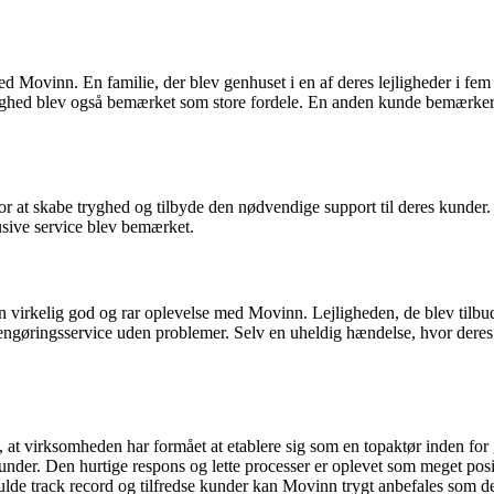
 med Movinn. En familie, der blev genhuset i en af deres lejligheder i fe
ejlighed blev også bemærket som store fordele. En anden kunde bemærker
 for at skabe tryghed og tilbyde den nødvendige support til deres kund
usive service blev bemærket.
 virkelig god og rar oplevelse med Movinn. Lejligheden, de blev tilbud
øringsservice uden problemer. Selv en uheldig hændelse, hvor deres 3-år
 at virksomheden har formået at etablere sig som en topaktør inden fo
er. Den hurtige respons og lette processer er oplevet som meget positiv
ulde track record og tilfredse kunder kan Movinn trygt anbefales som d