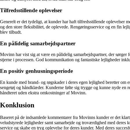
Tilfredsstillende oplevelser
Generelt er det tydeligt, at kunder har haft tilfredsstillende oplevelser
og den store fleksibilitet, de oplevede. Rengøringsservice og en fin l
blev tilbudt.
En pålidelig samarbejdspartner
Movinn har vist sig at være en pålidelig samarbejdspartner, der sørger
stjerne i processen. God kommunikation og fantastiske lejligheder inkl
En positiv genhusningsperiode
En kunde med brand- og røgskader i deres egen lejlighed beretter om en
sengetøj og håndklæder. Kunderne følte sig trygge og kunne nyde en reng
håndteret uden ekstra omkostninger af Movinn.
Konklusion
Baseret på de indsamlede kommentarer fra Movinns kunder er det klart,
veludstyrede lejligheder samt samarbejde og troværdighed med deres kund
service og skabe en tryg oplevelse for deres kunder. Med deres succesf