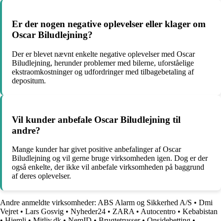
Er der nogen negative oplevelser eller klager om
Oscar Biludlejning?
Der er blevet nævnt enkelte negative oplevelser med Oscar
Biludlejning, herunder problemer med bilerne, uforståelige
ekstraomkostninger og udfordringer med tilbagebetaling af
depositum.
Vil kunder anbefale Oscar Biludlejning til
andre?
Mange kunder har givet positive anbefalinger af Oscar
Biludlejning og vil gerne bruge virksomheden igen. Dog er der
også enkelte, der ikke vil anbefale virksomheden på baggrund
af deres oplevelser.
Andre anmeldte virksomheder:
ABS Alarm og Sikkerhed A/S
•
Dmi
Vejret
•
Lars Gosvig
•
Nyheder24
•
ZARA
•
Autocentro
•
Kebabistan
•
Hjemli
•
Mitliv.dk
•
NemID
•
Brugtetrusser
•
Onsidebetting
•