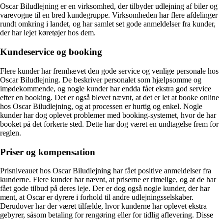
Oscar Biludlejning er en virksomhed, der tilbyder udlejning af biler og
varevogne til en bred kundegruppe. Virksomheden har flere afdelinger
rundt omkring i landet, og har samlet set gode anmeldelser fra kunder,
der har lejet køretøjer hos dem.
Kundeservice og booking
Flere kunder har fremhævet den gode service og venlige personale hos
Oscar Biludlejning. De beskriver personalet som hjælpsomme og
imødekommende, og nogle kunder har endda fået ekstra god service
efter en booking. Det er også blevet nævnt, at det er let at booke online
hos Oscar Biludlejning, og at processen er hurtig og enkel. Nogle
kunder har dog oplevet problemer med booking-systemet, hvor de har
booket på det forkerte sted. Dette har dog været en undtagelse frem for
reglen.
Priser og kompensation
Prisniveauet hos Oscar Biludlejning har fået positive anmeldelser fra
kunderne. Flere kunder har nævnt, at priserne er rimelige, og at de har
fået gode tilbud på deres leje. Der er dog også nogle kunder, der har
ment, at Oscar er dyrere i forhold til andre udlejningsselskaber.
Derudover har der været tilfælde, hvor kunderne har oplevet ekstra
gebyrer, såsom betaling for rengøring eller for tidlig aflevering. Disse