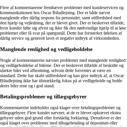
Flere af kommentarerne fremhæver problemer med kundeservicen og
kommunikationen hos Oscar Biludlejning. Der er både nævnt
manglende eller dårlig respons fra personalet, samt utilfredshed med
den hjælp og vejledning, der er blevet givet. Der er beskrevet tilfælde,
hvor kunder følte sig afvist og ikke fik den nødvendige hjælp til at løse
problemer eller få svar på spørgsmål. Dette har forstærket følelsen af
dårlig service og generelt lavet et negativt indtryk af virksomheden.
Manglende renlighed og vedligeholdelse
Nogle af kommentarerne nævner problemer med manglende renlighed
og vedligeholdelse af bilerne. Der er beskrevet tilfælde af beskidte og
ulækre biler ved afhentning, selvom dette forventes at være en
standard. Dette har skabt utilfredshed og kan give indtryk af, at Oscar
Biludlejning ikke har tilstrækkelig fokus på at vedligeholde og holde
deres biler rene og i god stand.
Betalingsproblemer og tillægsgebyrer
Kommentarerne indeholder også klager over betalingsproblemer og
tillægsgebyrer. Flere kunder nævner, at de er blevet opkrævet ekstra
gebyrer uden god grund eller forståelig forklaring. Derudover er der
også klaget over problemer med tilbagebetaling af depositum eller