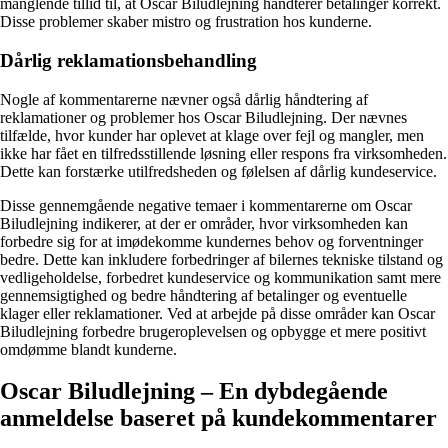
manglende tillid til, at Oscar Biludlejning håndterer betalinger korrekt.
Disse problemer skaber mistro og frustration hos kunderne.
Dårlig reklamationsbehandling
Nogle af kommentarerne nævner også dårlig håndtering af
reklamationer og problemer hos Oscar Biludlejning. Der nævnes
tilfælde, hvor kunder har oplevet at klage over fejl og mangler, men
ikke har fået en tilfredsstillende løsning eller respons fra virksomheden.
Dette kan forstærke utilfredsheden og følelsen af dårlig kundeservice.
Disse gennemgående negative temaer i kommentarerne om Oscar
Biludlejning indikerer, at der er områder, hvor virksomheden kan
forbedre sig for at imødekomme kundernes behov og forventninger
bedre. Dette kan inkludere forbedringer af bilernes tekniske tilstand og
vedligeholdelse, forbedret kundeservice og kommunikation samt mere
gennemsigtighed og bedre håndtering af betalinger og eventuelle
klager eller reklamationer. Ved at arbejde på disse områder kan Oscar
Biludlejning forbedre brugeroplevelsen og opbygge et mere positivt
omdømme blandt kunderne.
Oscar Biludlejning – En dybdegående
anmeldelse baseret på kundekommentarer