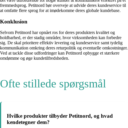
det være udfordrende for nogle kunder at kommunikere effektivt på et
fremmedsprog. Petitnord bør overveje at udvide deres kundeservice til
at omfatte flere sprog for at imødekomme deres globale kundebase.
Konklusion
Selvom Petitnord har opnået ros for deres produkters kvalitet og
holdbarhed, er der stadig områder, hvor virksomheden kan forbedre
sig. De skal prioritere effektiv levering og kundeservice samt tydelig
kommunikation omkring deres returpolitik og eventuelle omkostninger.
Ved at tackle disse udfordringer kan Petitnord opbygge et stærkere
omdømme og øge kundetilfredsheden.
Ofte stillede spørgsmål
Hvilke produkter tilbyder Petitnord, og hvad
kendetegner dem?