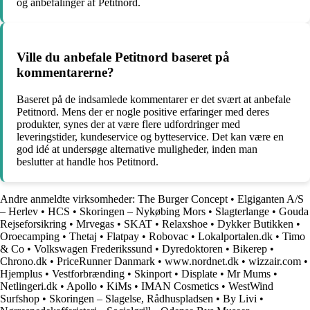
og anbefalinger af Petitnord.
Ville du anbefale Petitnord baseret på
kommentarerne?
Baseret på de indsamlede kommentarer er det svært at anbefale
Petitnord. Mens der er nogle positive erfaringer med deres
produkter, synes der at være flere udfordringer med
leveringstider, kundeservice og bytteservice. Det kan være en
god idé at undersøge alternative muligheder, inden man
beslutter at handle hos Petitnord.
Andre anmeldte virksomheder:
The Burger Concept
•
Elgiganten A/S
– Herlev
•
HCS
•
Skoringen – Nykøbing Mors
•
Slagterlange
•
Gouda
Rejseforsikring
•
Mrvegas
•
SKAT
•
Relaxshoe
•
Dykker Butikken
•
Oroecamping
•
Thetaj
•
Flatpay
•
Robovac
•
Lokalportalen.dk
•
Timo
& Co
•
Volkswagen Frederikssund
•
Dyredoktoren
•
Bikerep
•
Chrono.dk
•
PriceRunner Danmark
•
www.nordnet.dk
•
wizzair.com
•
Hjemplus
•
Vestforbrænding
•
Skinport
•
Displate
•
Mr Mums
•
Netlingeri.dk
•
Apollo
•
KiMs
•
IMAN Cosmetics
•
WestWind
Surfshop
•
Skoringen – Slagelse, Rådhuspladsen
•
By Livi
•