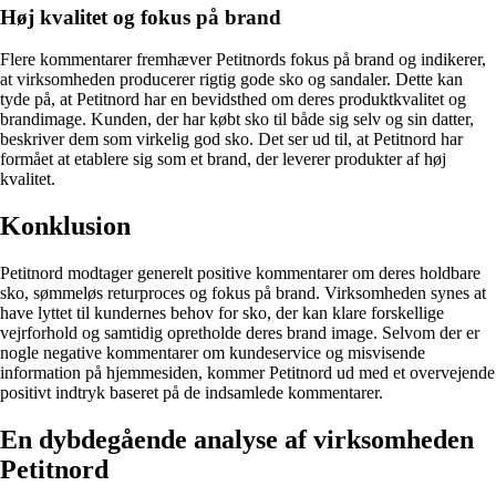
Høj kvalitet og fokus på brand
Flere kommentarer fremhæver Petitnords fokus på brand og indikerer,
at virksomheden producerer rigtig gode sko og sandaler. Dette kan
tyde på, at Petitnord har en bevidsthed om deres produktkvalitet og
brandimage. Kunden, der har købt sko til både sig selv og sin datter,
beskriver dem som virkelig god sko. Det ser ud til, at Petitnord har
formået at etablere sig som et brand, der leverer produkter af høj
kvalitet.
Konklusion
Petitnord modtager generelt positive kommentarer om deres holdbare
sko, sømmeløs returproces og fokus på brand. Virksomheden synes at
have lyttet til kundernes behov for sko, der kan klare forskellige
vejrforhold og samtidig opretholde deres brand image. Selvom der er
nogle negative kommentarer om kundeservice og misvisende
information på hjemmesiden, kommer Petitnord ud med et overvejende
positivt indtryk baseret på de indsamlede kommentarer.
En dybdegående analyse af virksomheden
Petitnord