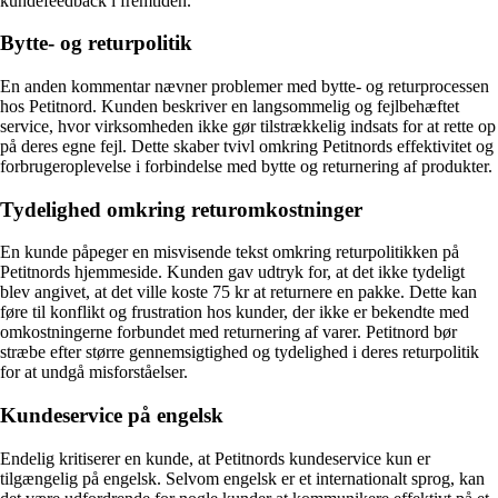
kundefeedback i fremtiden.
Bytte- og returpolitik
En anden kommentar nævner problemer med bytte- og returprocessen
hos Petitnord. Kunden beskriver en langsommelig og fejlbehæftet
service, hvor virksomheden ikke gør tilstrækkelig indsats for at rette op
på deres egne fejl. Dette skaber tvivl omkring Petitnords effektivitet og
forbrugeroplevelse i forbindelse med bytte og returnering af produkter.
Tydelighed omkring returomkostninger
En kunde påpeger en misvisende tekst omkring returpolitikken på
Petitnords hjemmeside. Kunden gav udtryk for, at det ikke tydeligt
blev angivet, at det ville koste 75 kr at returnere en pakke. Dette kan
føre til konflikt og frustration hos kunder, der ikke er bekendte med
omkostningerne forbundet med returnering af varer. Petitnord bør
stræbe efter større gennemsigtighed og tydelighed i deres returpolitik
for at undgå misforståelser.
Kundeservice på engelsk
Endelig kritiserer en kunde, at Petitnords kundeservice kun er
tilgængelig på engelsk. Selvom engelsk er et internationalt sprog, kan