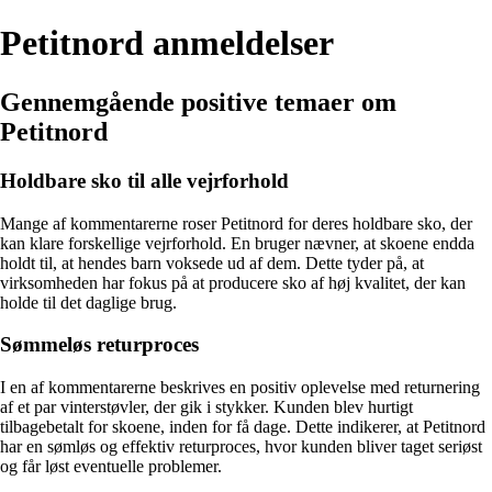
Petitnord anmeldelser
Gennemgående positive temaer om
Petitnord
Holdbare sko til alle vejrforhold
Mange af kommentarerne roser Petitnord for deres holdbare sko, der
kan klare forskellige vejrforhold. En bruger nævner, at skoene endda
holdt til, at hendes barn voksede ud af dem. Dette tyder på, at
virksomheden har fokus på at producere sko af høj kvalitet, der kan
holde til det daglige brug.
Sømmeløs returproces
I en af kommentarerne beskrives en positiv oplevelse med returnering
af et par vinterstøvler, der gik i stykker. Kunden blev hurtigt
tilbagebetalt for skoene, inden for få dage. Dette indikerer, at Petitnord
har en sømløs og effektiv returproces, hvor kunden bliver taget seriøst
og får løst eventuelle problemer.