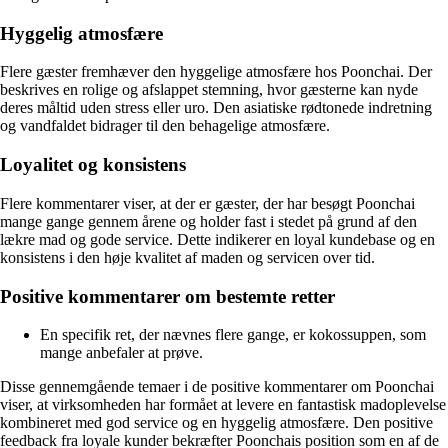
Hyggelig atmosfære
Flere gæster fremhæver den hyggelige atmosfære hos Poonchai. Der
beskrives en rolige og afslappet stemning, hvor gæsterne kan nyde
deres måltid uden stress eller uro. Den asiatiske rødtonede indretning
og vandfaldet bidrager til den behagelige atmosfære.
Loyalitet og konsistens
Flere kommentarer viser, at der er gæster, der har besøgt Poonchai
mange gange gennem årene og holder fast i stedet på grund af den
lækre mad og gode service. Dette indikerer en loyal kundebase og en
konsistens i den høje kvalitet af maden og servicen over tid.
Positive kommentarer om bestemte retter
En specifik ret, der nævnes flere gange, er kokossuppen, som
mange anbefaler at prøve.
Disse gennemgående temaer i de positive kommentarer om Poonchai
viser, at virksomheden har formået at levere en fantastisk madoplevelse
kombineret med god service og en hyggelig atmosfære. Den positive
feedback fra loyale kunder bekræfter Poonchais position som en af de