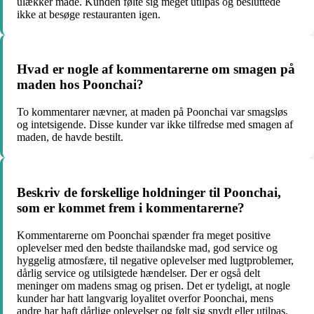
ulækker måde. Kunden følte sig meget utilpas og besluttede
ikke at besøge restauranten igen.
Hvad er nogle af kommentarerne om smagen på
maden hos Poonchai?
To kommentarer nævner, at maden på Poonchai var smagsløs
og intetsigende. Disse kunder var ikke tilfredse med smagen af
maden, de havde bestilt.
Beskriv de forskellige holdninger til Poonchai,
som er kommet frem i kommentarerne?
Kommentarerne om Poonchai spænder fra meget positive
oplevelser med den bedste thailandske mad, god service og
hyggelig atmosfære, til negative oplevelser med lugtproblemer,
dårlig service og utilsigtede hændelser. Der er også delt
meninger om madens smag og prisen. Det er tydeligt, at nogle
kunder har hatt langvarig loyalitet overfor Poonchai, mens
andre har haft dårlige oplevelser og følt sig snydt eller utilpas.