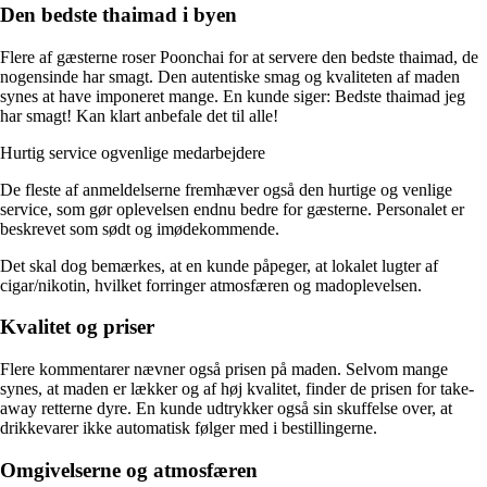
Den bedste thaimad i byen
Flere af gæsterne roser Poonchai for at servere den bedste thaimad, de
nogensinde har smagt. Den autentiske smag og kvaliteten af maden
synes at have imponeret mange. En kunde siger: Bedste thaimad jeg
har smagt! Kan klart anbefale det til alle!
Hurtig service ogvenlige medarbejdere
De fleste af anmeldelserne fremhæver også den hurtige og venlige
service, som gør oplevelsen endnu bedre for gæsterne. Personalet er
beskrevet som sødt og imødekommende.
Det skal dog bemærkes, at en kunde påpeger, at lokalet lugter af
cigar/nikotin, hvilket forringer atmosfæren og madoplevelsen.
Kvalitet og priser
Flere kommentarer nævner også prisen på maden. Selvom mange
synes, at maden er lækker og af høj kvalitet, finder de prisen for take-
away retterne dyre. En kunde udtrykker også sin skuffelse over, at
drikkevarer ikke automatisk følger med i bestillingerne.
Omgivelserne og atmosfæren