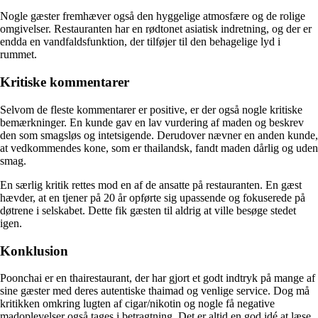
Nogle gæster fremhæver også den hyggelige atmosfære og de rolige
omgivelser. Restauranten har en rødtonet asiatisk indretning, og der er
endda en vandfaldsfunktion, der tilføjer til den behagelige lyd i
rummet.
Kritiske kommentarer
Selvom de fleste kommentarer er positive, er der også nogle kritiske
bemærkninger. En kunde gav en lav vurdering af maden og beskrev
den som smagsløs og intetsigende. Derudover nævner en anden kunde,
at vedkommendes kone, som er thailandsk, fandt maden dårlig og uden
smag.
En særlig kritik rettes mod en af de ansatte på restauranten. En gæst
hævder, at en tjener på 20 år opførte sig upassende og fokuserede på
døtrene i selskabet. Dette fik gæsten til aldrig at ville besøge stedet
igen.
Konklusion
Poonchai er en thairestaurant, der har gjort et godt indtryk på mange af
sine gæster med deres autentiske thaimad og venlige service. Dog må
kritikken omkring lugten af cigar/nikotin og nogle få negative
madoplevelser også tages i betragtning. Det er altid en god idé at læse