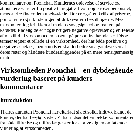
kommentarer om Poonchai. Kundernes oplevelse af service og
atmosfære varierer fra positiv til negativ, hvor nogle roser personalet,
mens andre finder dem ubehøvlede. Der er også en kritik af priserne,
portionerne og inkluderingen af drikkevarer i bestillingerne. Mest
markant er dog kritikken af madens smagsløshed og mangel på
karakter. Endelig deler nogle brugere negative oplevelser og en følelse
af mistillid til virksomheden baseret på personlige hændelser. Disse
temaer tegner et billede af en virksomhed, der har både positive og
negative aspekter, men som især skal forbedre smagsoplevelsen af
deres retter og håndtere kundeanliggender på en mere hensigtsmæssig
måde.
Virksomheden Poonchai – en dybdegående
vurdering baseret på kunders
kommentarer
Introduktion
Thairestauranten Poonchai har efterladt sig et solidt indtryk blandt de
kunder, der har besøgt stedet. Vi har indsamlet en række kommentarer
fra både tilfredse og utilfredse gæster for at give dig en omfattende
vurdering af virksomheden.