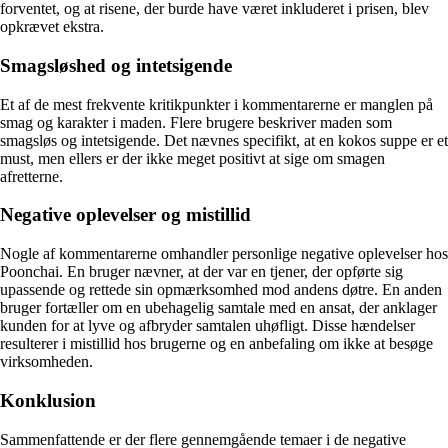
forventet, og at risene, der burde have været inkluderet i prisen, blev
opkrævet ekstra.
Smagsløshed og intetsigende
Et af de mest frekvente kritikpunkter i kommentarerne er manglen på
smag og karakter i maden. Flere brugere beskriver maden som
smagsløs og intetsigende. Det nævnes specifikt, at en kokos suppe er et
must, men ellers er der ikke meget positivt at sige om smagen
afretterne.
Negative oplevelser og mistillid
Nogle af kommentarerne omhandler personlige negative oplevelser hos
Poonchai. En bruger nævner, at der var en tjener, der opførte sig
upassende og rettede sin opmærksomhed mod andens døtre. En anden
bruger fortæller om en ubehagelig samtale med en ansat, der anklager
kunden for at lyve og afbryder samtalen uhøfligt. Disse hændelser
resulterer i mistillid hos brugerne og en anbefaling om ikke at besøge
virksomheden.
Konklusion
Sammenfattende er der flere gennemgående temaer i de negative