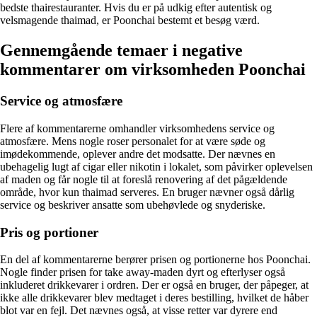
bedste thairestauranter. Hvis du er på udkig efter autentisk og
velsmagende thaimad, er Poonchai bestemt et besøg værd.
Gennemgående temaer i negative
kommentarer om virksomheden Poonchai
Service og atmosfære
Flere af kommentarerne omhandler virksomhedens service og
atmosfære. Mens nogle roser personalet for at være søde og
imødekommende, oplever andre det modsatte. Der nævnes en
ubehagelig lugt af cigar eller nikotin i lokalet, som påvirker oplevelsen
af maden og får nogle til at foreslå renovering af det pågældende
område, hvor kun thaimad serveres. En bruger nævner også dårlig
service og beskriver ansatte som ubehøvlede og snyderiske.
Pris og portioner
En del af kommentarerne berører prisen og portionerne hos Poonchai.
Nogle finder prisen for take away-maden dyrt og efterlyser også
inkluderet drikkevarer i ordren. Der er også en bruger, der påpeger, at
ikke alle drikkevarer blev medtaget i deres bestilling, hvilket de håber
blot var en fejl. Det nævnes også, at visse retter var dyrere end