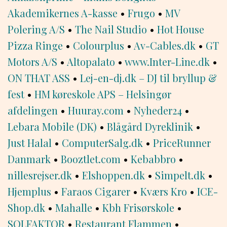
Akademikernes A-kasse
•
Frugo
•
MV
Polering A/S
•
The Nail Studio
•
Hot House
Pizza Ringe
•
Colourplus
•
Av-Cables.dk
•
GT
Motors A/S
•
Altopalato
•
www.Inter-Line.dk
•
ON THAT ASS
•
Lej-en-dj.dk – DJ til bryllup &
fest
•
HM køreskole APS – Helsingør
afdelingen
•
Huuray.com
•
Nyheder24
•
Lebara Mobile (DK)
•
Blågård Dyreklinik
•
Just Halal
•
ComputerSalg.dk
•
PriceRunner
Danmark
•
Booztlet.com
•
Kebabbro
•
nillesrejser.dk
•
Elshoppen.dk
•
Simpelt.dk
•
Hjemplus
•
Faraos Cigarer
•
Kværs Kro
•
ICE-
Shop.dk
•
Mahalle
•
Kbh Frisørskole
•
SOLFAKTOR
•
Restaurant Flammen
•