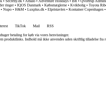
nk
•
Secretly.dk
•
Amalo
•
Adventure Holidays
•
BR
•
Qvortrup Adminis
er ringer
•
IQOS Danmark
•
Købsmæglerne
•
Kvikbolig
•
Toyota Rib
•
Nupo
•
H&M
•
Luxplus.dk
•
Elpristavlen
•
Kontainer Copenhagen
terest
TikTok
Mail
RSS
dtager betaling for køb via vores henvisninger.
m produktlinks. Indhold må ikke anvendes uden skriftlig tilladelse fra r