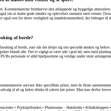
rt. Kommentarerne fremhæver den afslappede og hyggelige atmosfære p
også om at skabe gode minder og oplevelser sammen med venner. Derudov
liver også rost for deres venlighed og imødekommenhed, der bidrager til
oking af borde?
booking af borde, især når det drejer sig om specielle ønsker og beh
ær blandt alle. Det er vigtigt at være ude i god tid, men med planlæ
r. PUBs personale er altid hjælpsomme og venlige under store arrangement
mmentarerne nævner ikke specifikke priser, men de fleste samstemmende u
 udvalg af øl og lækre drinks til yderst fair priser. Man kan derfor forv
macenter
•
Psykiatrifonden
•
Plantorama – Hørsholm
•
Klinikshoppen