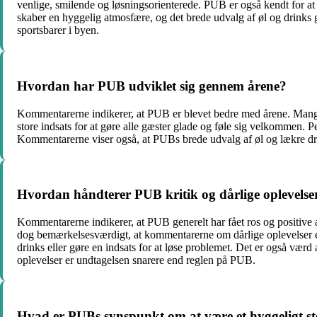
venlige, smilende og løsningsorienterede. PUB er også kendt for 
skaber en hyggelig atmosfære, og det brede udvalg af øl og drinks 
sportsbarer i byen.
Hvordan har PUB udviklet sig gennem årene?
Kommentarerne indikerer, at PUB er blevet bedre med årene. Mange 
store indsats for at gøre alle gæster glade og føle sig velkommen.
Kommentarerne viser også, at PUBs brede udvalg af øl og lækre dri
Hvordan håndterer PUB kritik og dårlige oplevelse
Kommentarerne indikerer, at PUB generelt har fået ros og positive a
dog bemærkelsesværdigt, at kommentarerne om dårlige oplevelser er 
drinks eller gøre en indsats for at løse problemet. Det er også v
oplevelser er undtagelsen snarere end reglen på PUB.
Hvad er PUBs synspunkt om at være et hyggeligt st