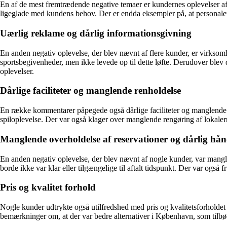
En af de mest fremtrædende negative temaer er kundernes oplevelser af 
ligeglade med kundens behov. Der er endda eksempler på, at personalet 
Uærlig reklame og dårlig informationsgivning
En anden negativ oplevelse, der blev nævnt af flere kunder, er virkso
sportsbegivenheder, men ikke levede op til dette løfte. Derudover blev 
oplevelser.
Dårlige faciliteter og manglende renholdelse
En række kommentarer påpegede også dårlige faciliteter og manglende r
spiloplevelse. Der var også klager over manglende rengøring af lokaler
Manglende overholdelse af reservationer og dårlig hån
En anden negativ oplevelse, der blev nævnt af nogle kunder, var mangle
borde ikke var klar eller tilgængelige til aftalt tidspunkt. Der var ogs
Pris og kvalitet forhold
Nogle kunder udtrykte også utilfredshed med pris og kvalitetsforholdet 
bemærkninger om, at der var bedre alternativer i København, som tilbød 