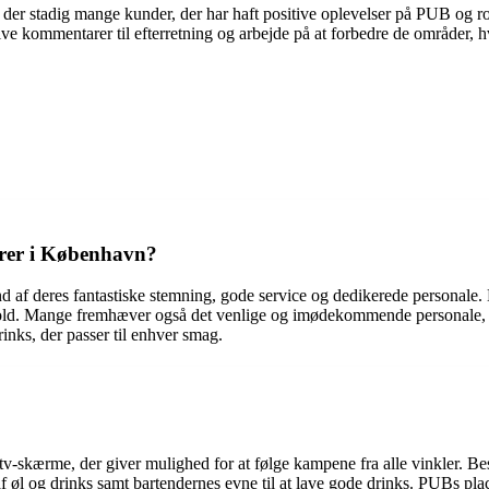
er der stadig mange kunder, der har haft positive oplevelser på PUB og 
ve kommentarer til efterretning og arbejde på at forbedre de områder, hvo
arer i København?
af deres fantastiske stemning, gode service og dedikerede personale. 
ld. Mange fremhæver også det venlige og imødekommende personale, der al
inks, der passer til enhver smag.
 tv-skærme, der giver mulighed for at følge kampene fra alle vinkler. 
 øl og drinks samt bartendernes evne til at lave gode drinks. PUBs pla