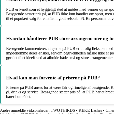
PUB er kendt som et hyggeligt sted at mødes med venner og se spo
Besøgende sætter pris på, at PUB ikke kun handler om sport, men 
til et populært valg for en aften i godt selskab. PUBs personale b
Hvordan håndterer PUB store arrangementer og bo
Besøgende kommenterer, at ejerne på PUB er utrolig fleksible med 
imødekomme deres ønsker, selvom begivenheden måske ikke er popul
gør det til et ideelt sted at afholde både små og store arrangemente
Hvad kan man forvente af priserne på PUB?
Priserne på PUB anses for at være fair og rimelige af besøgende. Ko
øl, drinks og service. Besøgende sætter pris på, at PUB har et bredt
barer i området.
Andre anmeldte virksomheder:
TWOTHIRDS
•
KEKE Lashes
•
Cine