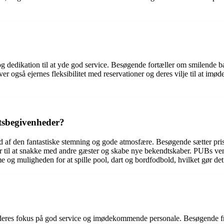
dedikation til at yde god service. Besøgende fortæller om smilende b
er også ejernes fleksibilitet med reservationer og deres vilje til at
rtsbegivenheder?
d af den fantastiske stemning og gode atmosfære. Besøgende sætter pris
der til at snakke med andre gæster og skabe nye bekendtskaber. PUBs ven
og muligheden for at spille pool, dart og bordfodbold, hvilket gør det t
 deres fokus på god service og imødekommende personale. Besøgende f