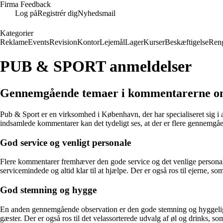
Firma Feedback
Log på
Registrér dig
Nyhedsmail
Kategorier
Reklame
Events
Revision
Kontor
Lejemål
Lager
Kurser
Beskæftigelse
Ren
PUB & SPORT anmeldelser
Gennemgående temaer i kommentarerne o
Pub & Sport er en virksomhed i København, der har specialiseret sig i 
indsamlede kommentarer kan det tydeligt ses, at der er flere gennemgå
God service og venligt personale
Flere kommentarer fremhæver den gode service og det venlige personal
servicemindede og altid klar til at hjælpe. Der er også ros til ejerne, 
God stemning og hygge
En anden gennemgående observation er den gode stemning og hyggelige
gæster. Der er også ros til det velassorterede udvalg af øl og drinks, so