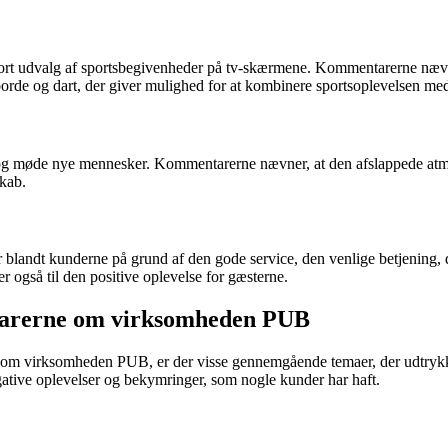
t stort udvalg af sportsbegivenheder på tv-skærmene. Kommentarerne næ
ldborde og dart, der giver mulighed for at kombinere sportsoplevelsen m
og møde nye mennesker. Kommentarerne nævner, at den afslappede atmosfæ
skab.
landt kunderne på grund af den gode service, den venlige betjening, d
r også til den positive oplevelse for gæsterne.
tarerne om virksomheden PUB
r om virksomheden PUB, er der visse gennemgående temaer, der udtrykk
gative oplevelser og bekymringer, som nogle kunder har haft.