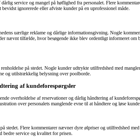
dårlig service og mangel på høflighed fra personalet. Flere kommentarer
bevidst ignorerede eller afviste kunder på en uprofessionel måde.
mhedens uærlige reklame og dårlige informationsgivning. Nogle komment
der nævnt tilfælde, hvor besøgende ikke blev ordentligt informeret om b
enholdelse på stedet. Nogle kunder udtrykte utilfredshed med manglend
ne og utilstrækkelig belysning over poolborde.
dtering af kundeforespørgsler
nde overholdelse af reservationer og dårlig håndtering af kundeforespø
å frustration over personalets manglende evne til at håndtere og løse kun
på stedet. Flere kommentarer nævner dyre ølpriser og utilfredshed med k
bedre service og kvalitet for prisen.