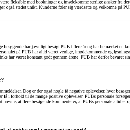
at være fleksible med bookninger og imødekomme særlige ønsker fra de
gør også stedet unikt. Kunderne føler sig værdsatte og velkomne på PUB,
besøgende har jævnligt besøgt PUB i flere år og har bemærket en konsta
 Personalet på PUB har altid været venlige, imødekommende og løsningso
nks har været konstant godt gennem årene. PUB har derfor bevaret sin 
r?
nmeldelser. Dog er der også nogle få negative oplevelser, hvor besøgend
få i forhold til de mange positive oplevelser. PUBs personale forsøger 
ærd at nævne, at flere besøgende kommenterer, at PUBs personale altid 
ed at mødes med venner og se sport?