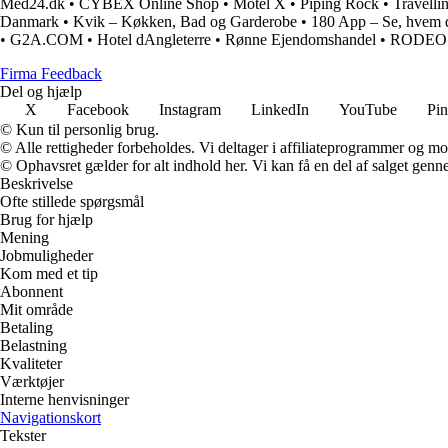
Med24.dk
•
CYBEX Online Shop
•
Motel X
•
Piping Rock
•
Travelli
Danmark
•
Kvik – Køkken, Bad og Garderobe
•
180 App – Se, hvem d
•
G2A.COM
•
Hotel dAngleterre
•
Rønne Ejendomshandel
•
RODEO
Firma Feedback
Del og hjælp
X
Facebook
Instagram
LinkedIn
YouTube
Pin
© Kun til personlig brug.
© Alle rettigheder forbeholdes. Vi deltager i affiliateprogrammer og mo
© Ophavsret gælder for alt indhold her. Vi kan få en del af salget genne
Beskrivelse
Ofte stillede spørgsmål
Brug for hjælp
Mening
Jobmuligheder
Kom med et tip
Abonnent
Mit område
Betaling
Belastning
Kvaliteter
Værktøjer
Interne henvisninger
Navigationskort
Tekster