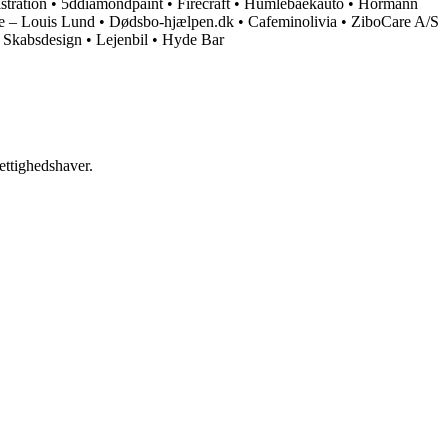
tration
•
5ddiamondpaint
•
Firecraft
•
Humlebaekauto
•
Hörmann
e – Louis Lund
•
Dødsbo-hjælpen.dk
•
Cafeminolivia
•
ZiboCare A/S
•
Skabsdesign
•
Lejenbil
•
Hyde Bar
ettighedshaver.