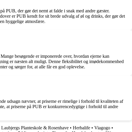
å PUB, der gør det nemt at falde i snak med andre gæster.
er er PUB kendt for sit brede udvalg af øl og drinks, der gør det
 den hyggelige atmosfære.
ov. Mange besøgende er imponerede over, hvordan ejerne kan
gning er næsten alt muligt. Denne fleksibilitet og imødekommenhed
er og sørger for, at alle får en god oplevelse.
dsagn nævner, at priserne er rimelige i forhold til kvaliteten af ​​
ente, at priserne på PUB er konkurrencedygtige i forhold til andre
•
Laubjergs Planteskole & Rosenhave
•
Herbalife
•
Viagogo
•