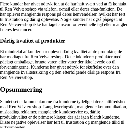
Flere kunder har givet udtryk for, at de har haft svært ved at få kontakt
til Ren Velværeshop via telefon, e-mail eller deres chat-funktion. De
har oplevet manglende respons på deres henvendelser, hvilket har ført
til frustration og dårlig oplevelse. Nogle kunder har også påpeget, at
Ren Velværeshop ikke har taget ansvar for eventuelle fejl eller mangler
i deres leverancer.
Dårlig kvalitet af produkter
Et mindretal af kunder har oplevet dårlig kvalitet af de produkter, de
har modtaget fra Ren Velværeshop. Dette inkluderer produkter med
ødelagt emballage, brugte varer, eller varer der ikke levede op til
forventningerne. Kunderne har givet udtryk for skuffelse over den
manglende kvalitetssikring og den efterfølgende dårlige respons fra
Ren Velværeshop.
Opsummering
Samlet set er kommentarerne fra kunderne tydelige i deres utilfredshed
med Ren Velværeshop. Lang leveringstid, manglende kommunikation,
misleading reklamer, manglende kundeservice og dårlig
produktkvalitet er de primære klager, der går igen blandt kunderne.
Disse negative oplevelser har ført til frustration og manglende tillid til
virksomheden.