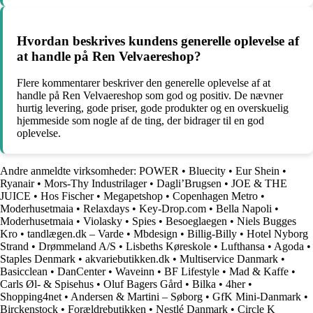
Hvordan beskrives kundens generelle oplevelse af
at handle på Ren Velvaereshop?
Flere kommentarer beskriver den generelle oplevelse af at
handle på Ren Velvaereshop som god og positiv. De nævner
hurtig levering, gode priser, gode produkter og en overskuelig
hjemmeside som nogle af de ting, der bidrager til en god
oplevelse.
Andre anmeldte virksomheder:
POWER
•
Bluecity
•
Eur Shein
•
Ryanair
•
Mors-Thy Industrilager
•
Dagli’Brugsen
•
JOE & THE
JUICE
•
Hos Fischer
•
Megapetshop
•
Copenhagen Metro
•
Moderhusetmaia
•
Relaxdays
•
Key-Drop.com
•
Bella Napoli
•
Moderhusetmaia
•
Violasky
•
Spies
•
Besoeglaegen
•
Niels Bugges
Kro
•
tandlægen.dk – Varde
•
Mbdesign
•
Billig-Billy
•
Hotel Nyborg
Strand
•
Drømmeland A/S
•
Lisbeths Køreskole
•
Lufthansa
•
Agoda
•
Staples Denmark
•
akvariebutikken.dk
•
Multiservice Danmark
•
Basicclean
•
DanCenter
•
Waveinn
•
BF Lifestyle
•
Mad & Kaffe
•
Carls Øl- & Spisehus
•
Oluf Bagers Gård
•
Bilka
•
4her
•
Shopping4net
•
Andersen & Martini – Søborg
•
GfK Mini-Danmark
•
Birckenstock
•
Forældrebutikken
•
Nestlé Danmark
•
Circle K