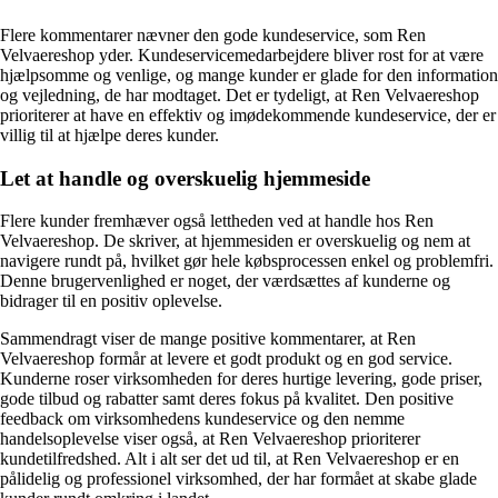
Flere kommentarer nævner den gode kundeservice, som Ren
Velvaereshop yder. Kundeservicemedarbejdere bliver rost for at være
hjælpsomme og venlige, og mange kunder er glade for den information
og vejledning, de har modtaget. Det er tydeligt, at Ren Velvaereshop
prioriterer at have en effektiv og imødekommende kundeservice, der er
villig til at hjælpe deres kunder.
Let at handle og overskuelig hjemmeside
Flere kunder fremhæver også lettheden ved at handle hos Ren
Velvaereshop. De skriver, at hjemmesiden er overskuelig og nem at
navigere rundt på, hvilket gør hele købsprocessen enkel og problemfri.
Denne brugervenlighed er noget, der værdsættes af kunderne og
bidrager til en positiv oplevelse.
Sammendragt viser de mange positive kommentarer, at Ren
Velvaereshop formår at levere et godt produkt og en god service.
Kunderne roser virksomheden for deres hurtige levering, gode priser,
gode tilbud og rabatter samt deres fokus på kvalitet. Den positive
feedback om virksomhedens kundeservice og den nemme
handelsoplevelse viser også, at Ren Velvaereshop prioriterer
kundetilfredshed. Alt i alt ser det ud til, at Ren Velvaereshop er en
pålidelig og professionel virksomhed, der har formået at skabe glade