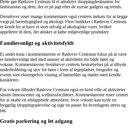
Dette gør Rødovre Centrum til et attraktivt shoppingdestination for
fashionistas og dem, der er på jagt efter de nyeste gadgets og trends.
Derudover roser mange kommentarer også centrets indsats for at lægge
vægt på bæredygtighed og økologi. Flere butikker i Rødovre Centrum
er kendt for at have et stort udvalg af økologiske varer, hvilket
appellerer til dem, der ønsker at købe miljøvenlige produkter.
Familievenligt og aktivitetsfyldt
Et andet tema i kommentarerne er Rødovre Centrums fokus på at være
et familievenligt sted med masser af aktiviteter for både børn og
voksne. Kommentarerne fremhæver centrets bestræbelser på at tilbyde
underholdning og sjov for børn i form af legepladser, biografer og
events som eksempelvis visning af børnefilm og møder med kendte
karakterer.
For voksne tilbyder Rødovre Centrum også en bred vifte af aktiviteter
såsom fitnesscentre og wellnessfaciliteter. Kommentarerne roser centret
for at skabe en afslappende atmosfære, hvor voksne kan nyde en
hyggelig shoppingoplevelse og tage en pause fra hverdagens stress og
jag.
Gratis parkering og let adgang