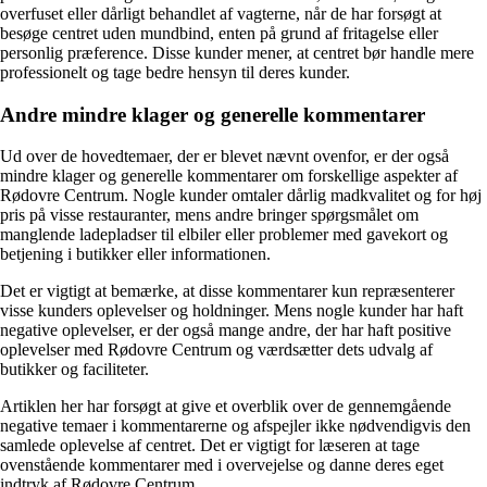
overfuset eller dårligt behandlet af vagterne, når de har forsøgt at
besøge centret uden mundbind, enten på grund af fritagelse eller
personlig præference. Disse kunder mener, at centret bør handle mere
professionelt og tage bedre hensyn til deres kunder.
Andre mindre klager og generelle kommentarer
Ud over de hovedtemaer, der er blevet nævnt ovenfor, er der også
mindre klager og generelle kommentarer om forskellige aspekter af
Rødovre Centrum. Nogle kunder omtaler dårlig madkvalitet og for høj
pris på visse restauranter, mens andre bringer spørgsmålet om
manglende ladepladser til elbiler eller problemer med gavekort og
betjening i butikker eller informationen.
Det er vigtigt at bemærke, at disse kommentarer kun repræsenterer
visse kunders oplevelser og holdninger. Mens nogle kunder har haft
negative oplevelser, er der også mange andre, der har haft positive
oplevelser med Rødovre Centrum og værdsætter dets udvalg af
butikker og faciliteter.
Artiklen her har forsøgt at give et overblik over de gennemgående
negative temaer i kommentarerne og afspejler ikke nødvendigvis den
samlede oplevelse af centret. Det er vigtigt for læseren at tage
ovenstående kommentarer med i overvejelse og danne deres eget
indtryk af Rødovre Centrum.