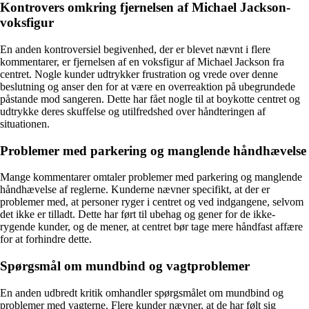
Kontrovers omkring fjernelsen af Michael Jackson-
voksfigur
En anden kontroversiel begivenhed, der er blevet nævnt i flere
kommentarer, er fjernelsen af en voksfigur af Michael Jackson fra
centret. Nogle kunder udtrykker frustration og vrede over denne
beslutning og anser den for at være en overreaktion på ubegrundede
påstande mod sangeren. Dette har fået nogle til at boykotte centret og
udtrykke deres skuffelse og utilfredshed over håndteringen af
situationen.
Problemer med parkering og manglende håndhævelse
Mange kommentarer omtaler problemer med parkering og manglende
håndhævelse af reglerne. Kunderne nævner specifikt, at der er
problemer med, at personer ryger i centret og ved indgangene, selvom
det ikke er tilladt. Dette har ført til ubehag og gener for de ikke-
rygende kunder, og de mener, at centret bør tage mere håndfast affære
for at forhindre dette.
Spørgsmål om mundbind og vagtproblemer
En anden udbredt kritik omhandler spørgsmålet om mundbind og
problemer med vagterne. Flere kunder nævner, at de har følt sig