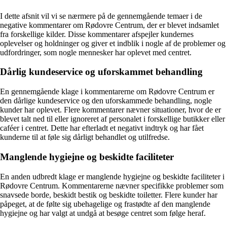
I dette afsnit vil vi se nærmere på de gennemgående temaer i de
negative kommentarer om Rødovre Centrum, der er blevet indsamlet
fra forskellige kilder. Disse kommentarer afspejler kundernes
oplevelser og holdninger og giver et indblik i nogle af de problemer og
udfordringer, som nogle mennesker har oplevet med centret.
Dårlig kundeservice og uforskammet behandling
En gennemgående klage i kommentarerne om Rødovre Centrum er
den dårlige kundeservice og den uforskammede behandling, nogle
kunder har oplevet. Flere kommentarer nævner situationer, hvor de er
blevet talt ned til eller ignoreret af personalet i forskellige butikker eller
caféer i centret. Dette har efterladt et negativt indtryk og har fået
kunderne til at føle sig dårligt behandlet og utilfredse.
Manglende hygiejne og beskidte faciliteter
En anden udbredt klage er manglende hygiejne og beskidte faciliteter i
Rødovre Centrum. Kommentarerne nævner specifikke problemer som
snavsede borde, beskidt bestik og beskidte toiletter. Flere kunder har
påpeget, at de følte sig ubehagelige og frastødte af den manglende
hygiejne og har valgt at undgå at besøge centret som følge heraf.