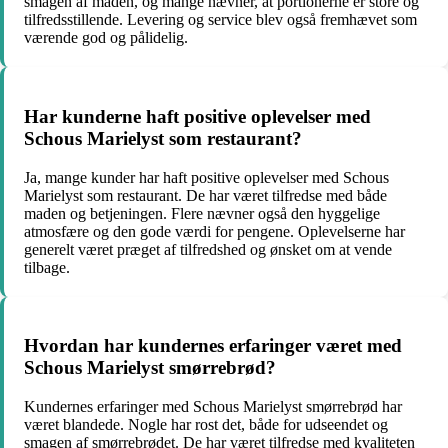
smagen af maden, og mange nævner, at portionerne er store og
tilfredsstillende. Levering og service blev også fremhævet som
værende god og pålidelig.
Har kunderne haft positive oplevelser med
Schous Marielyst som restaurant?
Ja, mange kunder har haft positive oplevelser med Schous
Marielyst som restaurant. De har været tilfredse med både
maden og betjeningen. Flere nævner også den hyggelige
atmosfære og den gode værdi for pengene. Oplevelserne har
generelt været præget af tilfredshed og ønsket om at vende
tilbage.
Hvordan har kundernes erfaringer været med
Schous Marielyst smørrebrød?
Kundernes erfaringer med Schous Marielyst smørrebrød har
været blandede. Nogle har rost det, både for udseendet og
smagen af smørrebrødet. De har været tilfredse med kvaliteten