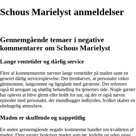
Schous Marielyst anmeldelser
Gennemgående temaer i negative
kommentarer om Schous Marielyst
Lange ventetider og dårlig service
Flere af kommentarerne nævner lange ventetider på maden samt en
generel dårlig serviceoplevelse. Det fremhæves, at personalet virker
glemsomme, langsomme og ligeglade med gæsterne. Der refereres
også til arrogant og uhøflig behandling fra tjenernes side. Nogle gæster
har oplevet at blive glemt eller holdt for nar, og der er også nævnt
episoder med personalet, der mundhugger indbyrdes, hvilket skaber en
ubehagelig atmosfære.
Maden er skuffende og uappetitlig
En anden gennemgående negativ kommentar handler om kvaliteten af
maden. Flere gæster beskriver maden som tør, kedelig og uden smag.