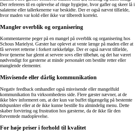
Der refereres til en oplevelse af ringe hygiejne, hvor gafler og skeer lå i
salaterne eller tallerkenerne var beskidte. Der er også nævnt tilfælde,
hvor maden var kold eller ikke var tilberedt korrekt.
Mangler overblik og organisering
Kommentarerne peger på en mangel på overblik og organisering hos
Schous Marielyst. Gæster har oplevet at vente længe på maden eller at
få serveret retterne i forkert rækkefølge. Der er også nævnt tilfælde,
hvor tjenerne har glemt at servere sovs eller tilbehør, og det har været
nødvendigt for gæsterne at minde personalet om bestilte retter eller
manglende elementer.
Misvisende eller dårlig kommunikation
Negativ feedback omhandler også misvisende eller mangelfuld
kommunikation fra virksomhedens side. Flere gæster nævner, at de
ikke blev informeret om, at der kun var buffet tilgængelig på bestemte
tidspunkter eller at de ikke kunne bestille fra almindelig menu. Dette
skaber forvirring og frustration hos gæsterne, da de ikke får den
forventede madoplevelse.
For høje priser i forhold til kvalitet