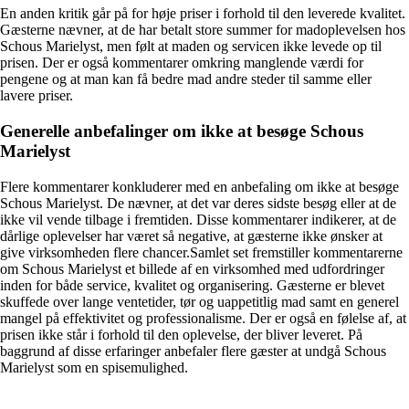
En anden kritik går på for høje priser i forhold til den leverede kvalitet.
Gæsterne nævner, at de har betalt store summer for madoplevelsen hos
Schous Marielyst, men følt at maden og servicen ikke levede op til
prisen. Der er også kommentarer omkring manglende værdi for
pengene og at man kan få bedre mad andre steder til samme eller
lavere priser.
Generelle anbefalinger om ikke at besøge Schous
Marielyst
Flere kommentarer konkluderer med en anbefaling om ikke at besøge
Schous Marielyst. De nævner, at det var deres sidste besøg eller at de
ikke vil vende tilbage i fremtiden. Disse kommentarer indikerer, at de
dårlige oplevelser har været så negative, at gæsterne ikke ønsker at
give virksomheden flere chancer.Samlet set fremstiller kommentarerne
om Schous Marielyst et billede af en virksomhed med udfordringer
inden for både service, kvalitet og organisering. Gæsterne er blevet
skuffede over lange ventetider, tør og uappetitlig mad samt en generel
mangel på effektivitet og professionalisme. Der er også en følelse af, at
prisen ikke står i forhold til den oplevelse, der bliver leveret. På
baggrund af disse erfaringer anbefaler flere gæster at undgå Schous
Marielyst som en spisemulighed.