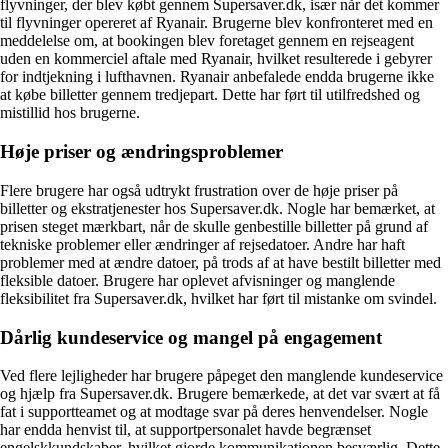
flyvninger, der blev købt gennem Supersaver.dk, især når det kommer
til flyvninger opereret af Ryanair. Brugerne blev konfronteret med en
meddelelse om, at bookingen blev foretaget gennem en rejseagent
uden en kommerciel aftale med Ryanair, hvilket resulterede i gebyrer
for indtjekning i lufthavnen. Ryanair anbefalede endda brugerne ikke
at købe billetter gennem tredjepart. Dette har ført til utilfredshed og
mistillid hos brugerne.
Høje priser og ændringsproblemer
Flere brugere har også udtrykt frustration over de høje priser på
billetter og ekstratjenester hos Supersaver.dk. Nogle har bemærket, at
prisen steget mærkbart, når de skulle genbestille billetter på grund af
tekniske problemer eller ændringer af rejsedatoer. Andre har haft
problemer med at ændre datoer, på trods af at have bestilt billetter med
fleksible datoer. Brugere har oplevet afvisninger og manglende
fleksibilitet fra Supersaver.dk, hvilket har ført til mistanke om svindel.
Dårlig kundeservice og mangel på engagement
Ved flere lejligheder har brugere påpeget den manglende kundeservice
og hjælp fra Supersaver.dk. Brugere bemærkede, at det var svært at få
fat i supportteamet og at modtage svar på deres henvendelser. Nogle
har endda henvist til, at supportpersonalet havde begrænset
engelskkundskaber, hvilket gjorde kommunikationen besværlig. Dette