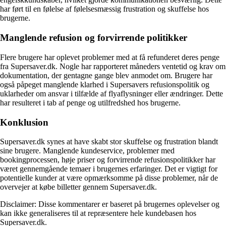
har ført til en følelse af følelsesmæssig frustration og skuffelse hos
brugerne.
Manglende refusion og forvirrende politikker
Flere brugere har oplevet problemer med at få refunderet deres penge
fra Supersaver.dk. Nogle har rapporteret måneders ventetid og krav om
dokumentation, der gentagne gange blev anmodet om. Brugere har
også påpeget manglende klarhed i Supersavers refusionspolitik og
uklarheder om ansvar i tilfælde af flyaflysninger eller ændringer. Dette
har resulteret i tab af penge og utilfredshed hos brugerne.
Konklusion
Supersaver.dk synes at have skabt stor skuffelse og frustration blandt
sine brugere. Manglende kundeservice, problemer med
bookingprocessen, høje priser og forvirrende refusionspolitikker har
været gennemgående temaer i brugernes erfaringer. Det er vigtigt for
potentielle kunder at være opmærksomme på disse problemer, når de
overvejer at købe billetter gennem Supersaver.dk.
Disclaimer: Disse kommentarer er baseret på brugernes oplevelser og
kan ikke generaliseres til at repræsentere hele kundebasen hos
Supersaver.dk.