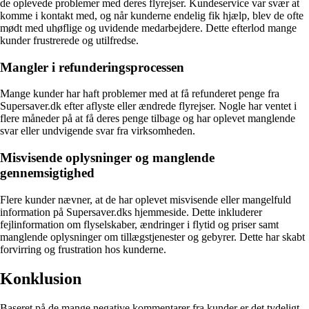
de oplevede problemer med deres flyrejser. Kundeservice var svær at
komme i kontakt med, og når kunderne endelig fik hjælp, blev de ofte
mødt med uhøflige og uvidende medarbejdere. Dette efterlod mange
kunder frustrerede og utilfredse.
Mangler i refunderingsprocessen
Mange kunder har haft problemer med at få refunderet penge fra
Supersaver.dk efter aflyste eller ændrede flyrejser. Nogle har ventet i
flere måneder på at få deres penge tilbage og har oplevet manglende
svar eller undvigende svar fra virksomheden.
Misvisende oplysninger og manglende
gennemsigtighed
Flere kunder nævner, at de har oplevet misvisende eller mangelfuld
information på Supersaver.dks hjemmeside. Dette inkluderer
fejlinformation om flyselskaber, ændringer i flytid og priser samt
manglende oplysninger om tillægstjenester og gebyrer. Dette har skabt
forvirring og frustration hos kunderne.
Konklusion
Baseret på de mange negative kommentarer fra kunder er det tydeligt,