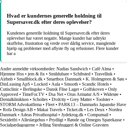
Hvad er kundernes generelle holdning til
Supersaver.dk efter deres oplevelser?
Kundenes generelle holdning til Supersaver.dk efter deres
oplevelser har været negativ. Mange kunder har udtrykt
skuffelse, frustration og vrede over dårlig service, manglende
hjælp og problemer med aflyste fly og refusioner. Flere kunder
har a
Andre anmeldte virksomheder:
Nadias Sandwich
•
Café Alma
•
Hjemme Hos
•
jem & fix
•
Smildubare
•
Schibsted
•
Travellink
•
Airbnb
•
Smallblock.dk
•
Smartbox Danmark
•
K. Holmgreen & Søn
•
DinLeasing ApS
•
Locked
•
Aula
•
Smooth
•
Scandic Hotels
•
Cutisclinic
•
Berlingske
•
Dansk Flise Lager
•
Golfskoven
•
Only
Approved
•
TimeFor.TV
•
Dsa Net
•
Oras Armatur A/S
•
Widerøe
•
Dentalklinikken
•
Scholtes
•
Dvdcity
•
Grey Matter
•
Toolster
•
STORM Advokatfirma
•
Fleet
•
PARK13 – Danmarks Japanske Have
•
Rofa Design AB
•
Makai Travels
•
Ticket.dk
•
Les Deux
•
Nordea
Danmark
•
Adeas Privathospital
•
Jydekrog.dk
•
Compumail
•
Sexidetfri
•
Alleslægehus
•
Prydligt
•
Rønde og Omegns Sparekasse
•
Socialpædagogerne
•
Jelling Stenhuggeri & Online Gravsten