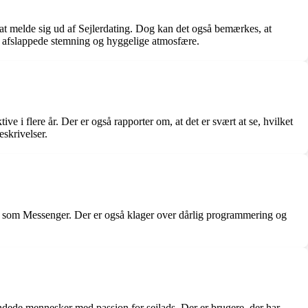
l at melde sig ud af Sejlerdating. Dog kan det også bemærkes, at
en afslappede stemning og hyggelige atmosfære.
ve i flere år. Der er også rapporter om, at det er svært at se, hvilket
eskrivelser.
me som Messenger. Der er også klager over dårlig programmering og
indede mennesker med passion for sejlads. Der er brugere, der har