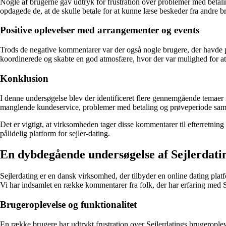
Nogle af brugerne gav udtryk for frustration over problemer med betali
opdagede de, at de skulle betale for at kunne læse beskeder fra andre bru
Positive oplevelser med arrangementer og events
Trods de negative kommentarer var der også nogle brugere, der havde p
koordinerede og skabte en god atmosfære, hvor der var mulighed for at 
Konklusion
I denne undersøgelse blev der identificeret flere gennemgående temaer 
manglende kundeservice, problemer med betaling og prøveperiode samt
Det er vigtigt, at virksomheden tager disse kommentarer til efterretni
pålidelig platform for sejler-dating.
En dybdegående undersøgelse af Sejlerdati
Sejlerdating er en dansk virksomhed, der tilbyder en online dating platf
Vi har indsamlet en række kommentarer fra folk, der har erfaring med S
Brugeroplevelse og funktionalitet
En række brugere har udtrykt frustration over Sejlerdatings brugerople