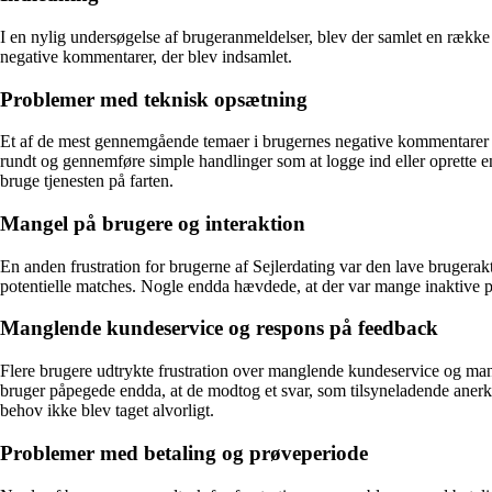
I en nylig undersøgelse af brugeranmeldelser, blev der samlet en ræk
negative kommentarer, der blev indsamlet.
Problemer med teknisk opsætning
Et af de mest gennemgående temaer i brugernes negative kommentarer 
rundt og gennemføre simple handlinger som at logge ind eller oprette en
bruge tjenesten på farten.
Mangel på brugere og interaktion
En anden frustration for brugerne af Sejlerdating var den lave brugerak
potentielle matches. Nogle endda hævdede, at der var mange inaktive pro
Manglende kundeservice og respons på feedback
Flere brugere udtrykte frustration over manglende kundeservice og mang
bruger påpegede endda, at de modtog et svar, som tilsyneladende anerke
behov ikke blev taget alvorligt.
Problemer med betaling og prøveperiode