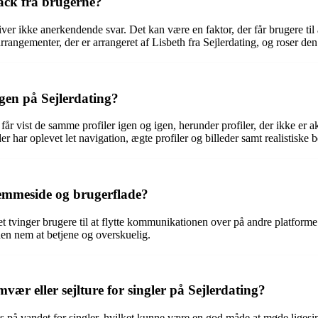
ack fra brugerne?
giver ikke anerkendende svar. Det kan være en faktor, der får brugere ti
rangementer, der er arrangeret af Lisbeth fra Sejlerdating, og roser d
gen på Sejlerdating?
r vist de samme profiler igen og igen, herunder profiler, der ikke er akti
r har oplevet let navigation, ægte profiler og billeder samt realistiske b
hjemmeside og brugerflade?
et tvinger brugere til at flytte kommunikationen over på andre platfor
en nem at betjene og overskuelig.
vær eller sejlture for singler på Sejlerdating?
nts på vandet for singler, hvilket kunne være en god måde at møde liges