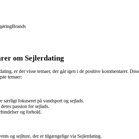
gøring
Brands
rer om Sejlerdating
dating, er der visse temaer, der går igen i de positive kommentarer. Di
gste temaer:
re særligt fokuseret på vandsport og sejlads.
deres passion for sejlads.
rbindelser og forhold.
nts og sejlture, der er tilgængelige via Sejlerdating.