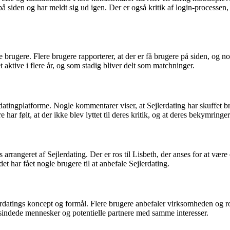
t på siden og har meldt sig ud igen. Der er også kritik af login-processe
gere. Flere brugere rapporterer, at der er få brugere på siden, og nogle
aktive i flere år, og som stadig bliver delt som matchninger.
atingplatforme. Nogle kommentarer viser, at Sejlerdating har skuffet bru
r følt, at der ikke blev lyttet til deres kritik, og at deres bekymringer 
 arrangeret af Sejlerdating. Der er ros til Lisbeth, der anses for at v
 har fået nogle brugere til at anbefale Sejlerdating.
rdatings koncept og formål. Flere brugere anbefaler virksomheden og ro
igesindede mennesker og potentielle partnere med samme interesser.