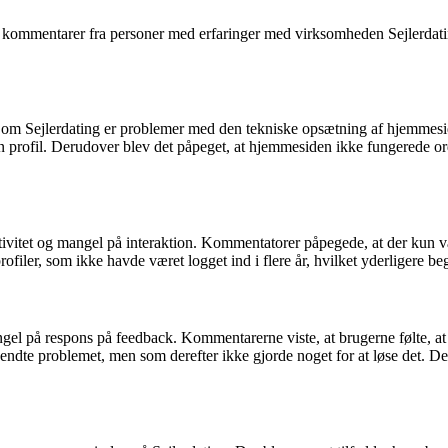
ke kommentarer fra personer med erfaringer med virksomheden Sejlerda
om Sejlerdating er problemer med den tekniske opsætning af hjemmesid
 profil. Derudover blev det påpeget, at hjemmesiden ikke fungerede orde
tivitet og mangel på interaktion. Kommentatorer påpegede, at der kun var
filer, som ikke havde været logget ind i flere år, hvilket yderligere b
el på respons på feedback. Kommentarerne viste, at brugerne følte, at d
ndte problemet, men som derefter ikke gjorde noget for at løse det. De