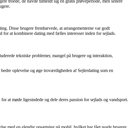
ere troede, de havde tilmeldt sig en gratis prøveperiode, men senere
ugere.
ating. Disse brugere fremhævede, at arrangementerne var godt
for at kombinere dating med fælles interesser inden for sejlads.
luderede tekniske problemer, mangel på brugere og interaktion,
en bedre oplevelse og øge troværdigheden af Sejlerdating som en
 for at møde ligesindede og dele deres passion for sejlads og vandsport.
else med en elendig opsætning på mobil, hvilket har fået nogle brugere