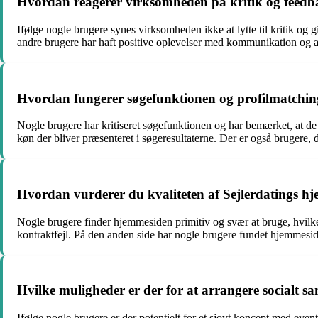
Hvordan reagerer virksomheden på kritik og feedb
Ifølge nogle brugere synes virksomheden ikke at lytte til kritik og 
andre brugere har haft positive oplevelser med kommunikation og ar
Hvordan fungerer søgefunktionen og profilmatchin
Nogle brugere har kritiseret søgefunktionen og har bemærket, at de få
køn der bliver præsenteret i søgeresultaterne. Der er også brugere, de
Hvordan vurderer du kvaliteten af ​​Sejlerdatings 
Nogle brugere finder hjemmesiden primitiv og svær at bruge, hvilk
kontraktfejl. På den anden side har nogle brugere fundet hjemmesid
Hvilke muligheder er der for at arrangere socialt sam
Ifølge nogle brugere er der potentielt for et sjovt koncept med eve