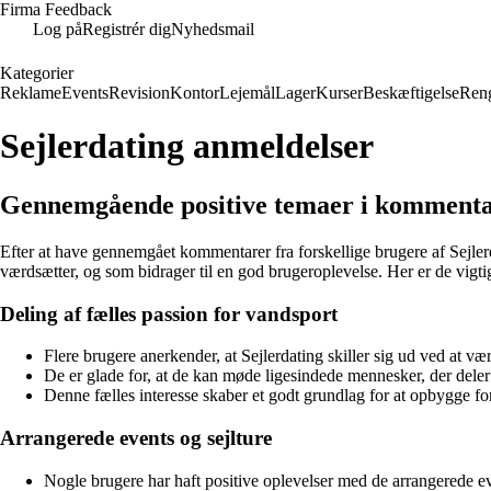
Firma Feedback
Log på
Registrér dig
Nyhedsmail
Kategorier
Reklame
Events
Revision
Kontor
Lejemål
Lager
Kurser
Beskæftigelse
Ren
Sejlerdating anmeldelser
Gennemgående positive temaer i kommenta
Efter at have gennemgået kommentarer fra forskellige brugere af Sejler
værdsætter, og som bidrager til en god brugeroplevelse. Her er de vigti
Deling af fælles passion for vandsport
Flere brugere anerkender, at Sejlerdating skiller sig ud ved at væ
De er glade for, at de kan møde ligesindede mennesker, der deler 
Denne fælles interesse skaber et godt grundlag for at opbygge fo
Arrangerede events og sejlture
Nogle brugere har haft positive oplevelser med de arrangerede eve