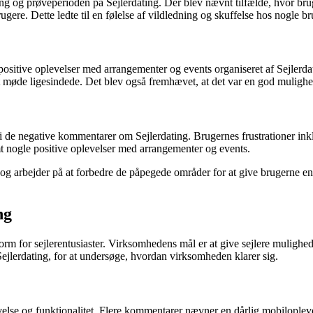
ng og prøveperioden på Sejlerdating. Der blev nævnt tilfælde, hvor brug
gere. Dette ledte til en følelse af vildledning og skuffelse hos nogle br
ositive oplevelser med arrangementer og events organiseret af Sejlerd
møde ligesindede. Det blev også fremhævet, at det var en god mulighed 
i de negative kommentarer om Sejlerdating. Brugernes frustrationer ink
 nogle positive oplevelser med arrangementer og events.
ng og arbejder på at forbedre de påpegede områder for at give brugerne 
ng
orm for sejlerentusiaster. Virksomhedens mål er at give sejlere mulighed
ejlerdating, for at undersøge, hvordan virksomheden klarer sig.
velse og funktionalitet. Flere kommentarer nævner en dårlig mobiloplev