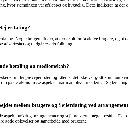
ting, hvor stemningen var afslappet og hyggelig. Dette indikerer, at der
Sejlerdating?
rdating. Nogle brugere finder, at der er alt for få aktive brugere, og a
else af seriøsitet og undgår overbefolkning.
ende betaling og medlemskab?
 beskeder under prøveperioden og føler, at det ikke var godt kommunik
ksom på de økonomiske aspekter, når man bliver medlem af Sejlerdating
et mellem brugere og Sejlerdating ved arrangemente
le aspekt omkring arrangementer og sejlture været meget positivt. De 
litere gode oplevelser og samarbejde med brugerne.