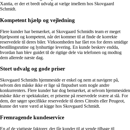
Xantia, er der et bredt udvalg at vælge imellem hos Skovgaard
Schmidt.
Kompetent hjælp og vejledning
Flere kunder har bemærket, at Skovgaard Schmidts team er meget
hjælpsomt og kompetent, når det kommer til at finde de korrekte
reservedele til deres biler. Virksomheden har fået ros for deres smidige
bestillingsrutine og lynhurtige levering. En kunde beskrev endda,
hvordan han blev guidet til de rigtige dele via telefonen og modtog
dem allerede næste dag.
Stort udvalg og gode priser
Skovgaard Schmidts hjemmeside er enkel og nem at navigere på,
selvom den måske ikke er lige så finpudset som nogle andre
konkurrenters. Flere kunder har dog bemærket, at selvom hjemmesiden
måske ikke er spektakulær, er priserne på reservedele svære at slå. For
dem, der søger specifikke reservedele til deres Citroën eller Peugeot,
kunne det være værd at kigge hos Skovgaard Schmidt.
Fremragende kundeservice
En af de vigtigste faktorer, der får kunder til at vende tilbage til