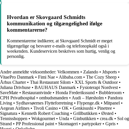
Hvordan er Skovgaard Schmidts
kommunikation og tilgængelighed ifølge
kommentarerne?
Kommentarerne indikerer, at Skovgaard Schmidt er meget
tilgængelige og besvarer e-mails og telefonopkald også i
weekenden. Kundeservicen beskrives som hurtig, venlig og
personlig.
Andre anmeldte virksomheder:
Velkommen
•
Zalando
•
Jdsports
•
VitaePro Danmark
•
Fimi Nae
•
Alibaba.com
•
The Cozy Sheep
•
Århus Charter
•
Thai Restaurant Silom
•
XXL Sports & Outdoor
•
Juliana Drivhuse
•
BAUHAUS Danmark
•
Fysioterapi Nordvest
•
SaveMate
•
Restaurantvinde
•
Honda Frederikssund
•
Bubbleroom
•
CPH Privathospital
•
ombudsmanden
•
Audi – Hørsholm
•
Pandora
Living
•
Sydhavsøernes Flytteforretning
•
Flypenge.dk
•
Mitpanel
•
Aegean Airlines
•
Tivoli Casino
•
OK
•
Genkisushi
•
Pinetree
•
Signatura
•
Kenneth Robert Coaching
•
Grillbutikken
•
Ørsted
•
Tennisshoppen
•
Wokgourmet
•
Unda
•
Ginbutikken
•
crea.dk
•
Sol og
Strand
•
PP Professional paint
•
Skomageri
•
partypoker
•
Gpris
•
Hyggi
•
Onkeljohn