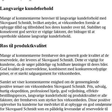
Langvarige kundeforhold
Mange af kommentarerne henviser til langvarige kundeforhold med
Skovgaard Schmidt, hvilket antyder, at virksomheden formår at
opbygge tillid og tilfredshed hos deres kunder over tid. Stabilitet og
konsekvent god service er vigtige faktorer, der bidrager til at
opretholde sådanne langvarige kundeforhold.
Ros til produktkvalitet
Mange af kommentarerne fremhæver den generelt gode kvalitet af de
reservedele, der leveres af Skovgaard Schmidt. Dette er vigtigt for
kunderne, da de søger pålidelige og holdbare løsninger til deres biler.
God kvalitet på reservedelene, kombineret med konkurrencedygtige
priser, er et stærkt salgsargument for virksomheden.
Samlet set viser kommentarerne enighed om de gennemgående
positive temaer om virksomheden Skovgaard Schmidt. Pris, udvalg,
hurtig ekspedition, professionel hjælp, god vejledning, effektiv
bestillingsproces, langvarige kundeforhold og produktkvalitet er alle
faktorer, der fremhæves som styrker hos virksomheden. Disse positive
oplevelser fra kunderne har medvirket til at opbygge en god omdømme
for Skovgaard Schmidt som en pålidelig leverandør af reservedele til