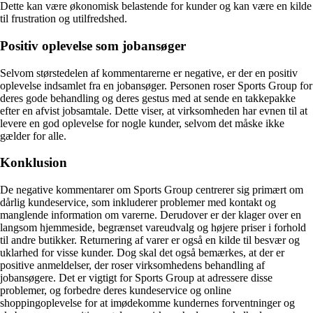
Dette kan være økonomisk belastende for kunder og kan være en kilde
til frustration og utilfredshed.
Positiv oplevelse som jobansøger
Selvom størstedelen af kommentarerne er negative, er der en positiv
oplevelse indsamlet fra en jobansøger. Personen roser Sports Group for
deres gode behandling og deres gestus med at sende en takkepakke
efter en afvist jobsamtale. Dette viser, at virksomheden har evnen til at
levere en god oplevelse for nogle kunder, selvom det måske ikke
gælder for alle.
Konklusion
De negative kommentarer om Sports Group centrerer sig primært om
dårlig kundeservice, som inkluderer problemer med kontakt og
manglende information om varerne. Derudover er der klager over en
langsom hjemmeside, begrænset vareudvalg og højere priser i forhold
til andre butikker. Returnering af varer er også en kilde til besvær og
uklarhed for visse kunder. Dog skal det også bemærkes, at der er
positive anmeldelser, der roser virksomhedens behandling af
jobansøgere. Det er vigtigt for Sports Group at adressere disse
problemer, og forbedre deres kundeservice og online
shoppingoplevelse for at imødekomme kundernes forventninger og