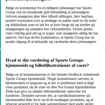
Ifølge en kommentar fra en tidligere jobansøger har Sports
Group vist en enestående god behandling af jobansøgere.
Selvom ansøgeren ikke blev tilbudt stillingen, blev han/hun
positivt overrasket over at modtage en pakke med en fin taske
og drikkedunk som en tak for at have brugt tid og kræfter på
ansøgningen og samtalen hos virksomheden. Denne gestus
viser virkelig god stil og er noget, som ansøgeren aldrig før har
oplevet. Det kan derfor konkluderes, at Sports Group har en
positiv tilgang til at behandle og værdsætte deres jobansøgere.
Hvad er din vurdering af Sports Groups
hjemmeside og billedillustrationer af varer?
Ifølge en af kommentarerne er der blandet feedback vedrørende
Sports Groups hjemmeside. Nogle kommentarer nævner, at
hjemmesiden er langsom og at der er problemer med at tilgå
visse produkter, da de viser en 404 Not Found fejlmeddelelse.
Dette kan give en mindre tilfredsstillende oplevelse for
kunderne. Desuden nævnes det, at vareillustrationerne på
hjemmesiden ikke lever op til de modtagne produkter, og at
priserne generelt er for høje sammenlignet med andre steder.