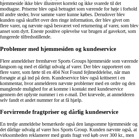
hjemmeside ikke blev illustreret korrekt og ikke svarede til det
modtagne. Priserne blev også betragtet som værende for høje i forhold
til andre steder, hvor samme varer kunne købes. Derudover blev
kunden også skuffet over den ringe information, der blev givet om
flere varer, og nævnte også besværet ved returnering af varer, som blev
anset som dyrt. Eneste positive oplevelse var brugen af gavekort, som
fungerede tilfredsstillende.
Problemer med hjemmesiden og kundeservice
Flere anmeldelser fremhæver Sports Groups hjemmeside som værende
langsom og med et dårligt udvalg af varer. Der blev rapporteret om
flere varer, som førte til en 404 Not Found fejlmeddelelse, når man
forsøgte at gå ind på dem. Kundeservice blev også kritiseret i en
kommentar, hvor anmelderen nævnte problemer med en ordre og den
manglende mulighed for at komme i kontakt med kundeservice
gennem det oplyste nummer i en e-mail. Det krævede, at anmelderen
selv fandt et andet nummer for at få hjælp.
Forvirrende fragtpriser og dårlig kundeservice
En tredje anmeldelse bemærkede også den langsomme hjemmeside og
det dårlige udvalg af varer hos Sports Group. Kunden nævnte også, at
virksomheden reklamerer med gratis fragt ved køb over 300 kr., men