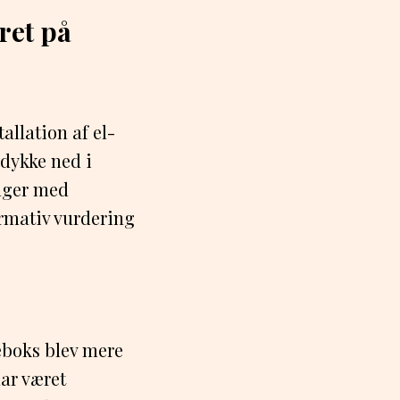
ret på
allation af el-
 dykke ned i
inger med
ormativ vurdering
eboks blev mere
har været