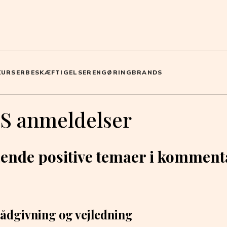
KURSER
BESKÆFTIGELSE
RENGØRING
BRANDS
/S anmeldelser
nde positive temaer i kommen
rådgivning og vejledning