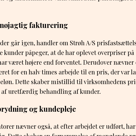
nøjagtig fakturering
 der går igen, handler om Strøh A/S prisfastsættel
re kunder påpeger, at de har oplevet overpriser på 
har været højere end forventet. Derudover nævne
eret for en halv times arbejde til en pris, der var 
løn. Dette skaber mistillid til virksomhedens pri
 af uretfærdig behandling af kunder.
rydning og kundepleje
rer nævner også, at efter arbejdet er udført, har
sig. Dette skaber en fornemmelse af manglende p