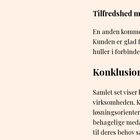
Tilfredshed m
En anden komment
Kunden er glad f
huller i forbind
Konklusio
Samlet set viser
virksomheden. K
løsningsorientere
behagelige meda
til deres behov 