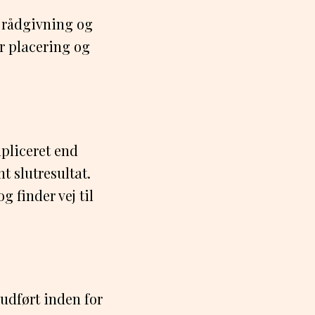
 rådgivning og
r placering og
pliceret end
t slutresultat.
 finder vej til
udført inden for