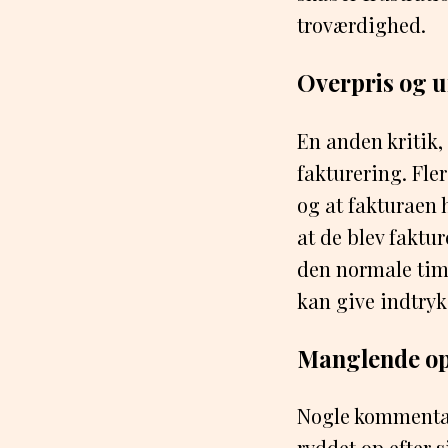
troværdighed.
Overpris og u
En anden kritik,
fakturering. Fle
og at fakturaen 
at de blev faktur
den normale time
kan give indtryk
Manglende op
Nogle kommentato
ryddet op efter 