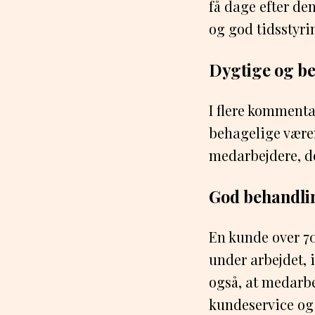
få dage efter de
og god tidsstyr
Dygtige og b
I flere komment
behagelige være
medarbejdere, d
God behandli
En kunde over 70
under arbejdet,
også, at medarbe
kundeservice og