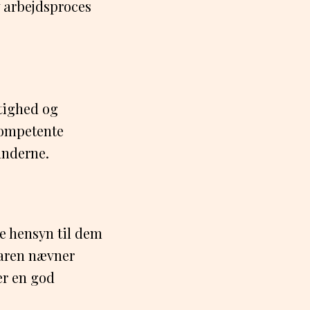
v arbejdsproces
tighed og
kompetente
underne.
ge hensyn til dem
aren nævner
er en god