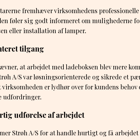
tarerne fremhæver virksomhedens professionelle
den føler sig godt informeret om mulighederne fo
en eller installation af lamper.
teret tilgang
vner, at arbejdet med ladeboksen blev mere kom
trøh A/S var løsningsorienterede og sikrede et pæn
at virksomheden er lydhør over for kundens behov og
e udfordringer.
rtig udførelse af arbejdet
r Strøh A/S for at handle hurtigt og få arbejdet 