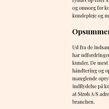
og omsorg for ku
kundepleje og m
Opsummer
Ud fra de indsa
har udfordringer
kunder. De mest
håndtering og op
manglende opryd
indflydelse på k
at Strøh A/S adr
branchen.