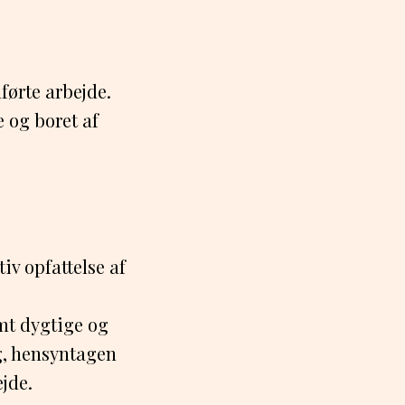
førte arbejde.
e og boret af
iv opfattelse af
amt dygtige og
, hensyntagen
ejde.