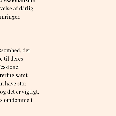
else af dårlig
ymringer.
rksomhed, der
 til deres
essionel
urering samt
n have stor
g det er vigtigt,
eres omdømme i