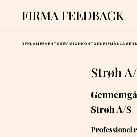
FIRMA FEEDBACK
REKLAME
EVENTS
REVISION
KONTOR
LEJEMÅL
LAGER
Strøh A
Gennemgåe
Strøh A/S
Professionel 