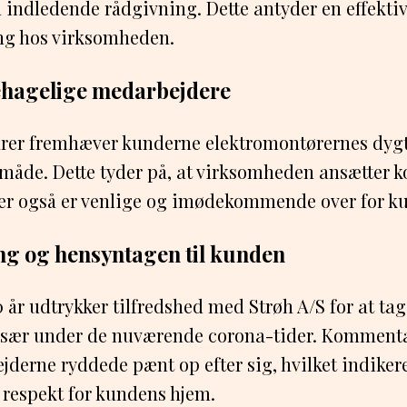
n indledende rådgivning. Dette antyder en effekti
ing hos virksomheden.
ehagelige medarbejdere
arer fremhæver kunderne elektromontørernes dyg
måde. Dette tyder på, at virksomheden ansætter 
er også er venlige og imødekommende over for k
ng og hensyntagen til kunden
 år udtrykker tilfredshed med Strøh A/S for at ta
 især under de nuværende corona-tider. Komment
jderne ryddede pænt op efter sig, hvilket indiker
 respekt for kundens hjem.