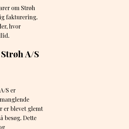
tarer om Strøh
ig fakturering.
er, hvor
lid.
Strøh A/S
A/S er
g manglende
r er blevet glemt
på besøg. Dette
og