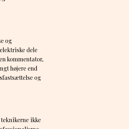
se og
elektriske dele
r en kommentator,
langt højere end
sfastsættelse og
 teknikerne ikke
rofessionalisme