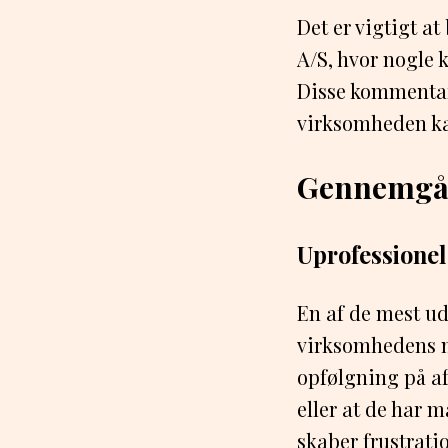
Det er vigtigt a
A/S, hvor nogle 
Disse kommentar
virksomheden kan
Gennemgåe
Uprofessione
En af de mest u
virksomhedens m
opfølgning på af
eller at de har 
skaber frustrat