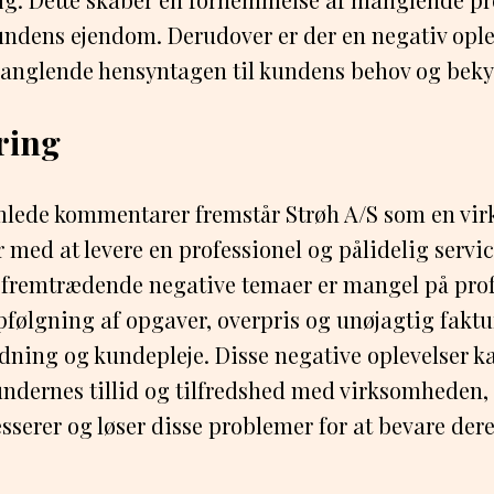
ndens ejendom. Derudover er der en negativ oplev
anglende hensyntagen til kundens behov og bek
ing
mlede kommentarer fremstår Strøh A/S som en vi
 med at levere en professionel og pålidelig service
 fremtrædende negative temaer er mangel på prof
følgning af opgaver, overpris og unøjagtig fakt
ning og kundepleje. Disse negative oplevelser ka
undernes tillid og tilfredshed med virksomheden, o
esserer og løser disse problemer for at bevare d