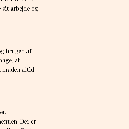
e sit arbejde og
og brugen af
mage, at
at maden altid
er.
enuen. Der er