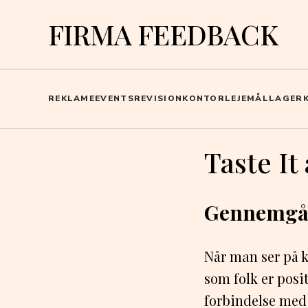
FIRMA FEEDBACK
REKLAME
EVENTS
REVISION
KONTOR
LEJEMÅL
LAGER
Taste It
Gennemgåe
Når man ser på 
som folk er posi
forbindelse med 