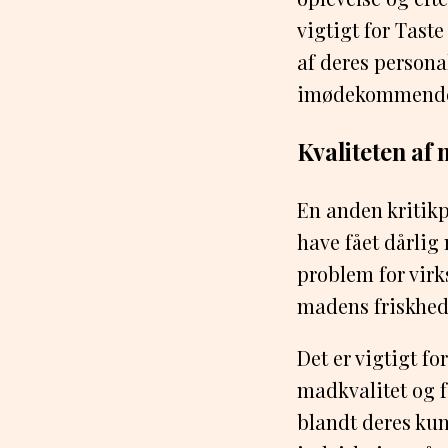
vigtigt for Tast
af deres personale
imødekommende 
Kvaliteten af
En anden kritik
have fået dårlig 
problem for virk
madens friskhed
Det er vigtigt f
madkvalitet og 
blandt deres ku