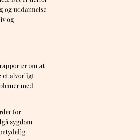
ing og uddannelse
tiv og
 rapporter om at
 et alvorligt
roblemer med
rder for
ndgå sygdom
betydelig