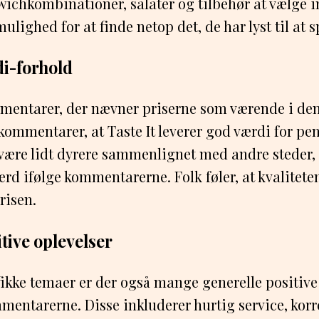
wichkombinationer, salater og tilbehør at vælge 
lighed for at finde netop det, de har lyst til at s
i-forhold
mentarer, der nævner priserne som værende i den
kommentarer, at Taste It leverer god værdi for p
 være lidt dyrere sammenlignet med andre steder,
ærd ifølge kommentarerne. Folk føler, at kvalitet
risen.
tive oplevelser
ikke temaer er der også mange generelle positive 
entarerne. Disse inkluderer hurtig service, korr