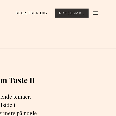
REGISTRÉR DIG
NYHEDSMAIL
 Taste It
ående temaer,
 både i
nærmere på nogle