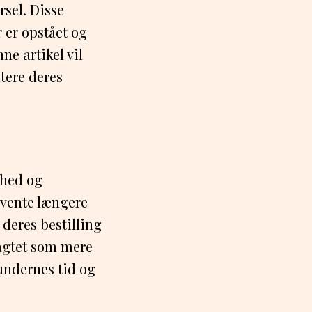
rsel. Disse
er opstået og
e artikel vil
tere deres
ghed og
t vente længere
 deres bestilling
ragtet som mere
kundernes tid og