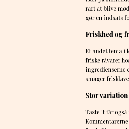
rart at blive mød
gør en indsats f
Friskhed og f
Et andet tema i
friske råvarer h
ingredienserne e
smager frisklavet
Stor variatio
Taste It får også
Kommentarerne n