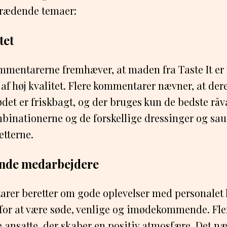
trædende temaer:
tet
ommentarerne fremhæver, at maden fra Taste It er
f høj kvalitet. Flere kommentarer nævner, at der
ødet er friskbagt, og der bruges kun de bedste råv
binationerne og de forskellige dressinger og sauce
etterne.
ende medarbejdere
er beretter om gode oplevelser med personalet ho
e for at være søde, venlige og imødekommende. Fl
 ansatte, der skaber en positiv atmosfære. Det næv