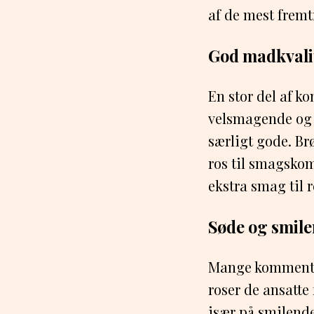
af de mest frem
God madkvali
En stor del af k
velsmagende og a
særligt gode. Br
ros til smagskom
ekstra smag til r
Søde og smil
Mange kommentar
roser de ansatt
især på smilende