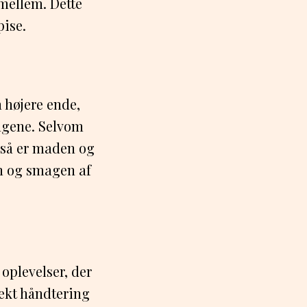
imellem. Dette
pise.
 højere ende,
engene. Selvom
 så er maden og
en og smagen af
oplevelser, der
ekt håndtering