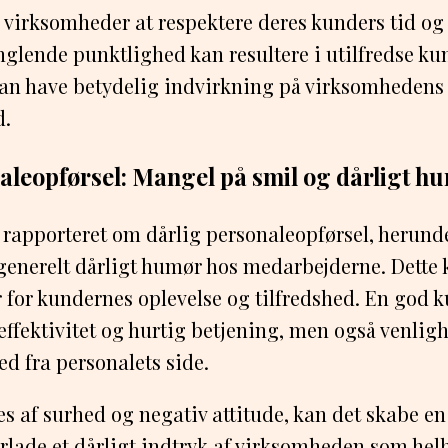
or virksomheder at respektere deres kunders tid og
lende punktlighed kan resultere i utilfredse ku
 kan have betydelig indvirkning på virksomhede
d.
aleopførsel: Mangel på smil og dårligt h
 rapporteret om dårlig personaleopførsel, herun
generelt dårligt humør hos medarbejderne. Dette 
 for kundernes oplevelse og tilfredshed. En god 
effektivitet og hurtig betjening, men også venlig
fra personalets side.
 af surhed og negativ attitude, kan det skabe e
erlade et dårligt indtryk af virksomheden som helh