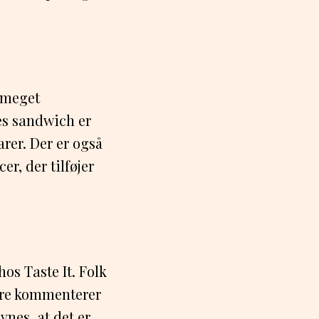
 meget
es sandwich er
arer. Der er også
r, der tilføjer
s Taste It. Folk
ere kommenterer
nes, at det er