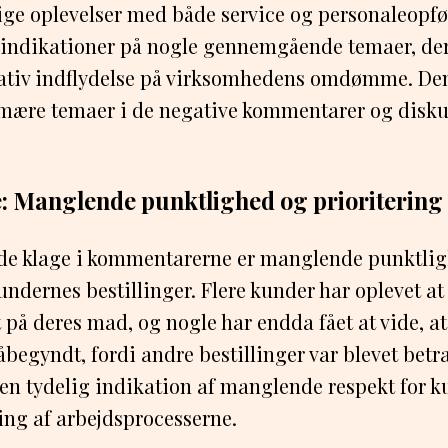
lige oplevelser med både service og personaleopfø
indikationer på nogle gennemgående temaer, der 
ativ indflydelse på virksomhedens omdømme. Denn
imære temaer i de negative kommentarer og disku
e: Manglende punktlighed og prioritering
e klage i kommentarerne er manglende punktli
kundernes bestillinger. Flere kunder har oplevet a
 på deres mad, og nogle har endda fået at vide, at
påbegyndt, fordi andre bestillinger var blevet bet
r en tydelig indikation af manglende respekt for 
ing af arbejdsprocesserne.