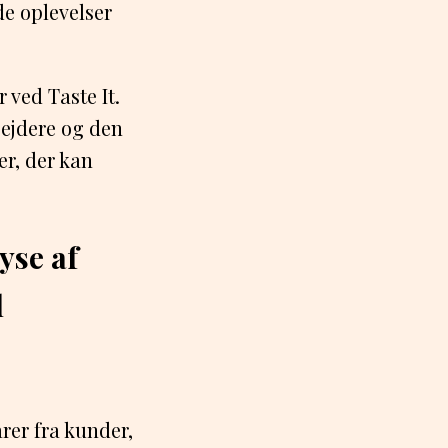
de oplevelser
 ved Taste It.
ejdere og den
er, der kan
yse af
l
er fra kunder,