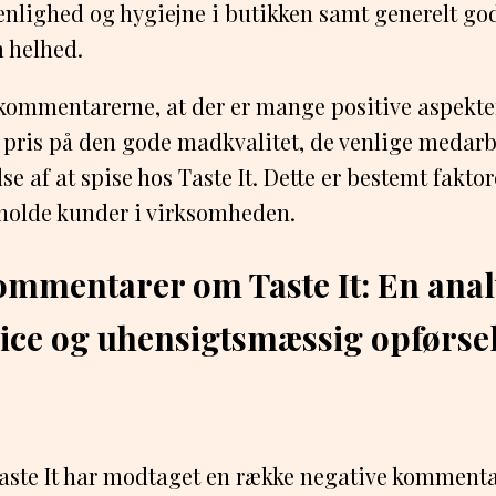
 renlighed og hygiejne i butikken samt generelt go
 helhed.
 kommentarerne, at der er mange positive aspekter
 pris på den gode madkvalitet, de venlige medarb
se af at spise hos Taste It. Dette er bestemt faktor
tholde kunder i virksomheden.
ommentarer om Taste It: En anal
vice og uhensigtsmæssig opførse
ste It har modtaget en række negative kommentar