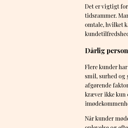
Det er vigtigt f
tidsrammer. Mang
omtale, hvilket
kundetilfredshe
Dårlig person
Flere kunder har
smil, surhed og 
afgørende faktor
kræver ikke kun 
imødekommenhed 
Når kunder mødes
oplevelse og eft