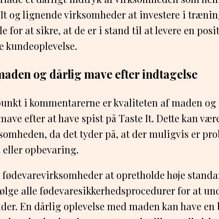
e It og lignende virksomheder at investere i træn
 for at sikre, at de er i stand til at levere en posi
kundeoplevelse.
 maden og dårlig mave efter indtagelse
punkt i kommentarerne er kvaliteten af maden og
mave efter at have spist på Taste It. Dette kan være
somheden, da det tyder på, at der muligvis er p
 eller opbevaring.
or fødevarevirksomheder at opretholde høje standa
følge alle fødevaresikkerhedsprocedurer for at u
nder. En dårlig oplevelse med maden kan have en 