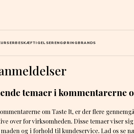
KURSER
BESKÆFTIGELSE
RENGØRING
BRANDS
 anmeldelser
nde temaer i kommentarerne om
kommentarerne om Taste It, er der flere gennemg
tive over for virksomheden. Disse temaer viser sig
maden og i forhold til kundeservice. Lad os se 