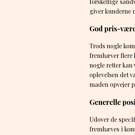
forskellige sand
giver kunderne mu
God pris-værd
Trods nogle kom
fremhæver flere 
nogle retter kan
oplevelsen det v
maden opvejer p
Generelle posi
Udover de specif
fremhæves i komm