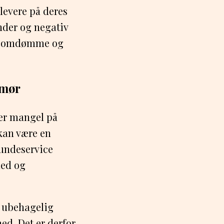
 levere på deres
nder og negativ
ns omdømme og
umør
der mangel på
kan være en
kundeservice
hed og
n ubehagelig
ed. Det er derfor