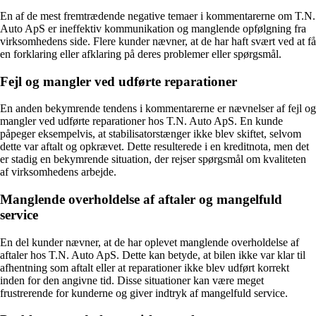
En af de mest fremtrædende negative temaer i kommentarerne om T.N.
Auto ApS er ineffektiv kommunikation og manglende opfølgning fra
virksomhedens side. Flere kunder nævner, at de har haft svært ved at få
en forklaring eller afklaring på deres problemer eller spørgsmål.
Fejl og mangler ved udførte reparationer
En anden bekymrende tendens i kommentarerne er nævnelser af fejl og
mangler ved udførte reparationer hos T.N. Auto ApS. En kunde
påpeger eksempelvis, at stabilisatorstænger ikke blev skiftet, selvom
dette var aftalt og opkrævet. Dette resulterede i en kreditnota, men det
er stadig en bekymrende situation, der rejser spørgsmål om kvaliteten
af ​​virksomhedens arbejde.
Manglende overholdelse af aftaler og mangelfuld
service
En del kunder nævner, at de har oplevet manglende overholdelse af
aftaler hos T.N. Auto ApS. Dette kan betyde, at bilen ikke var klar til
afhentning som aftalt eller at reparationer ikke blev udført korrekt
inden for den angivne tid. Disse situationer kan være meget
frustrerende for kunderne og giver indtryk af mangelfuld service.