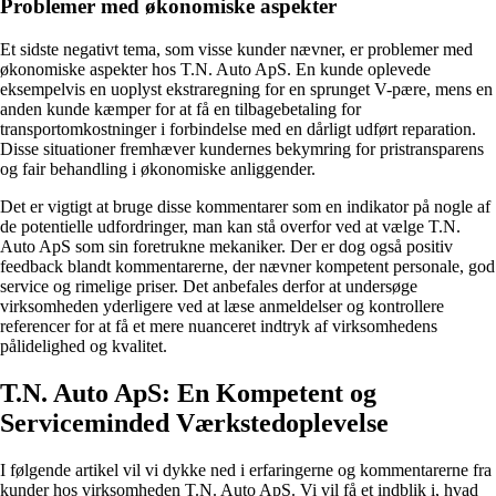
Problemer med økonomiske aspekter
Et sidste negativt tema, som visse kunder nævner, er problemer med
økonomiske aspekter hos T.N. Auto ApS. En kunde oplevede
eksempelvis en uoplyst ekstraregning for en sprunget V-pære, mens en
anden kunde kæmper for at få en tilbagebetaling for
transportomkostninger i forbindelse med en dårligt udført reparation.
Disse situationer fremhæver kundernes bekymring for pristransparens
og fair behandling i økonomiske anliggender.
Det er vigtigt at bruge disse kommentarer som en indikator på nogle af
de potentielle udfordringer, man kan stå overfor ved at vælge T.N.
Auto ApS som sin foretrukne mekaniker. Der er dog også positiv
feedback blandt kommentarerne, der nævner kompetent personale, god
service og rimelige priser. Det anbefales derfor at undersøge
virksomheden yderligere ved at læse anmeldelser og kontrollere
referencer for at få et mere nuanceret indtryk af virksomhedens
pålidelighed og kvalitet.
T.N. Auto ApS: En Kompetent og
Serviceminded Værkstedoplevelse
I følgende artikel vil vi dykke ned i erfaringerne og kommentarerne fra
kunder hos virksomheden T.N. Auto ApS. Vi vil få et indblik i, hvad