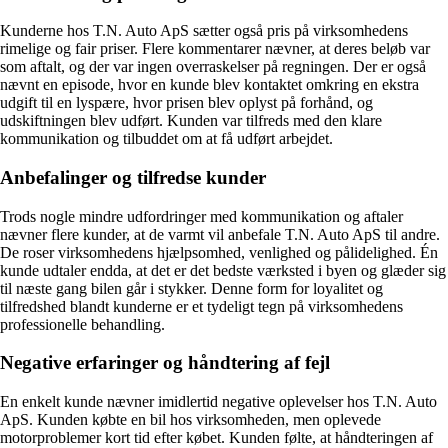
Kunderne hos T.N. Auto ApS sætter også pris på virksomhedens
rimelige og fair priser. Flere kommentarer nævner, at deres beløb var
som aftalt, og der var ingen overraskelser på regningen. Der er også
nævnt en episode, hvor en kunde blev kontaktet omkring en ekstra
udgift til en lyspære, hvor prisen blev oplyst på forhånd, og
udskiftningen blev udført. Kunden var tilfreds med den klare
kommunikation og tilbuddet om at få udført arbejdet.
Anbefalinger og tilfredse kunder
Trods nogle mindre udfordringer med kommunikation og aftaler
nævner flere kunder, at de varmt vil anbefale T.N. Auto ApS til andre.
De roser virksomhedens hjælpsomhed, venlighed og pålidelighed. Én
kunde udtaler endda, at det er det bedste værksted i byen og glæder sig
til næste gang bilen går i stykker. Denne form for loyalitet og
tilfredshed blandt kunderne er et tydeligt tegn på virksomhedens
professionelle behandling.
Negative erfaringer og håndtering af fejl
En enkelt kunde nævner imidlertid negative oplevelser hos T.N. Auto
ApS. Kunden købte en bil hos virksomheden, men oplevede
motorproblemer kort tid efter købet. Kunden følte, at håndteringen af