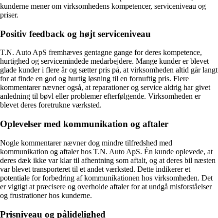
kunderne mener om virksomhedens kompetencer, serviceniveau og
priser.
Positiv feedback og højt serviceniveau
T.N. Auto ApS fremhæves gentagne gange for deres kompetence,
hurtighed og servicemindede medarbejdere. Mange kunder er blevet
glade kunder i flere år og sætter pris på, at virksomheden altid går langt
for at finde en god og hurtig løsning til en fornuftig pris. Flere
kommentarer nævner også, at reparationer og service aldrig har givet
anledning til bøvl eller problemer efterfølgende. Virksomheden er
blevet deres foretrukne værksted.
Oplevelser med kommunikation og aftaler
Nogle kommentarer nævner dog mindre tilfredshed med
kommunikation og aftaler hos T.N. Auto ApS. Én kunde oplevede, at
deres dæk ikke var klar til afhentning som aftalt, og at deres bil næsten
var blevet transporteret til et andet værksted. Dette indikerer et
potentiale for forbedring af kommunikationen hos virksomheden. Det
er vigtigt at præcisere og overholde aftaler for at undgå misforståelser
og frustrationer hos kunderne.
Prisniveau og pålidelighed