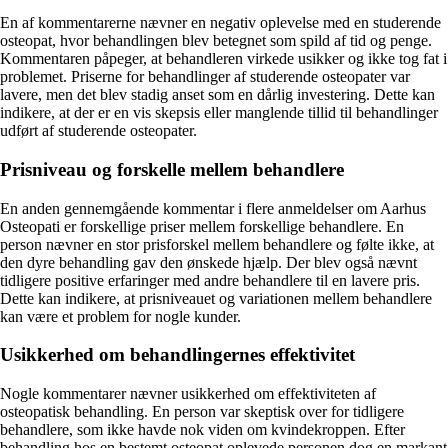
En af kommentarerne nævner en negativ oplevelse med en studerende
osteopat, hvor behandlingen blev betegnet som spild af tid og penge.
Kommentaren påpeger, at behandleren virkede usikker og ikke tog fat i
problemet. Priserne for behandlinger af studerende osteopater var
lavere, men det blev stadig anset som en dårlig investering. Dette kan
indikere, at der er en vis skepsis eller manglende tillid til behandlinger
udført af studerende osteopater.
Prisniveau og forskelle mellem behandlere
En anden gennemgående kommentar i flere anmeldelser om Aarhus
Osteopati er forskellige priser mellem forskellige behandlere. En
person nævner en stor prisforskel mellem behandlere og følte ikke, at
den dyre behandling gav den ønskede hjælp. Der blev også nævnt
tidligere positive erfaringer med andre behandlere til en lavere pris.
Dette kan indikere, at prisniveauet og variationen mellem behandlere
kan være et problem for nogle kunder.
Usikkerhed om behandlingernes effektivitet
Nogle kommentarer nævner usikkerhed om effektiviteten af
osteopatisk behandling. En person var skeptisk over for tidligere
behandlere, som ikke havde nok viden om kvindekroppen. Efter
behandling hos en bestemt osteopat oplevede personen dog en markant