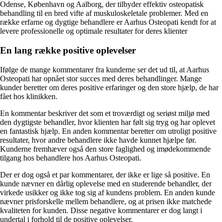
Odense, København og Aalborg, der tilbyder effektiv osteopatisk
behandling til en bred vifte af muskuloskeletale problemer. Med en
række erfarne og dygtige behandlere er Aarhus Osteopati kendt for at
levere professionelle og optimale resultater for deres klienter
En lang række positive oplevelser
Ifølge de mange kommentarer fra kunderne ser det ud til, at Aarhus
Osteopati har opnået stor succes med deres behandlinger. Mange
kunder beretter om deres positive erfaringer og den store hjælp, de har
fået hos klinikken.
En kommentar beskriver det som et troværdigt og seriøst miljø med
den dygtigste behandler, hvor klienten har følt sig tryg og har oplevet
en fantastisk hjælp. En anden kommentar beretter om utroligt positive
resultater, hvor andre behandlere ikke havde kunnet hjælpe før.
Kunderne fremhæver også den store faglighed og imødekommende
tilgang hos behandlere hos Aarhus Osteopati.
Der er dog også et par kommentarer, der ikke er lige så positive. En
kunde nævner en dårlig oplevelse med en studerende behandler, der
virkede usikker og ikke tog sig af kundens problem. En anden kunde
nævner prisforskelle mellem behandlere, og at prisen ikke matchede
kvaliteten for kunden. Disse negative kommentarer er dog langt i
undertal i forhold til de positive oplevelser.