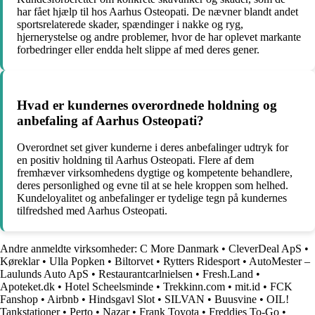
har fået hjælp til hos Aarhus Osteopati. De nævner blandt andet
sportsrelaterede skader, spændinger i nakke og ryg,
hjernerystelse og andre problemer, hvor de har oplevet markante
forbedringer eller endda helt slippe af med deres gener.
Hvad er kundernes overordnede holdning og
anbefaling af Aarhus Osteopati?
Overordnet set giver kunderne i deres anbefalinger udtryk for
en positiv holdning til Aarhus Osteopati. Flere af dem
fremhæver virksomhedens dygtige og kompetente behandlere,
deres personlighed og evne til at se hele kroppen som helhed.
Kundeloyalitet og anbefalinger er tydelige tegn på kundernes
tilfredshed med Aarhus Osteopati.
Andre anmeldte virksomheder:
C More Danmark
•
CleverDeal ApS
•
Køreklar
•
Ulla Popken
•
Biltorvet
•
Rytters Ridesport
•
AutoMester –
Laulunds Auto ApS
•
Restaurantcarlnielsen
•
Fresh.Land
•
Apoteket.dk
•
Hotel Scheelsminde
•
Trekkinn.com
•
mit.id
•
FCK
Fanshop
•
Airbnb
•
Hindsgavl Slot
•
SILVAN
•
Buusvine
•
OIL!
Tankstationer
•
Perto
•
Nazar
•
Frank Toyota
•
Freddies To-Go
•