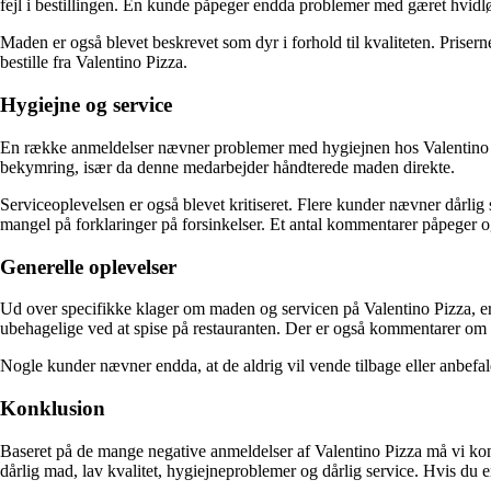
fejl i bestillingen. En kunde påpeger endda problemer med gæret hvidl
Maden er også blevet beskrevet som dyr i forhold til kvaliteten. Priser
bestille fra Valentino Pizza.
Hygiejne og service
En række anmeldelser nævner problemer med hygiejnen hos Valentino P
bekymring, især da denne medarbejder håndterede maden direkte.
Serviceoplevelsen er også blevet kritiseret. Flere kunder nævner dårlig
mangel på forklaringer på forsinkelser. Et antal kommentarer påpeger 
Generelle oplevelser
Ud over specifikke klager om maden og servicen på Valentino Pizza, er 
ubehagelige ved at spise på restauranten. Der er også kommentarer om k
Nogle kunder nævner endda, at de aldrig vil vende tilbage eller anbefal
Konklusion
Baseret på de mange negative anmeldelser af Valentino Pizza må vi kon
dårlig mad, lav kvalitet, hygiejneproblemer og dårlig service. Hvis du e