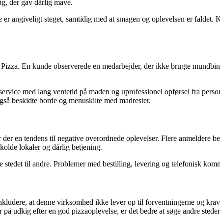
øg, der gav dårlig mave.
ne er angiveligt steget, samtidig med at smagen og oplevelsen er faldet.
izza. En kunde observerede en medarbejder, der ikke brugte mundbind 
 service med lang ventetid på maden og uprofessionel opførsel fra perso
også beskidte borde og menuskilte med madrester.
der en tendens til negative overordnede oplevelser. Flere anmeldere be
olde lokaler og dårlig betjening.
e stedet til andre. Problemer med bestilling, levering og telefonisk kom
kludere, at denne virksomhed ikke lever op til forventningerne og krav
r på udkig efter en god pizzaoplevelse, er det bedre at søge andre steder