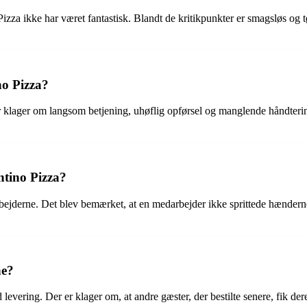
zza ikke har været fantastisk. Blandt de kritikpunkter er smagsløs og t
no Pizza?
 klager om langsom betjening, uhøflig opførsel og manglende håndteri
ntino Pizza?
rbejderne. Det blev bemærket, at en medarbejder ikke sprittede hænder
ne?
vering. Der er klager om, at andre gæster, der bestilte senere, fik dere