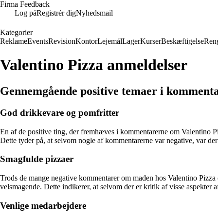
Firma Feedback
Log på
Registrér dig
Nyhedsmail
Kategorier
Reklame
Events
Revision
Kontor
Lejemål
Lager
Kurser
Beskæftigelse
Ren
Valentino Pizza anmeldelser
Gennemgående positive temaer i kommenta
God drikkevare og pomfritter
En af de positive ting, der fremhæves i kommentarerne om Valentino Piz
Dette tyder på, at selvom nogle af kommentarerne var negative, var der
Smagfulde pizzaer
Trods de mange negative kommentarer om maden hos Valentino Pizza e
velsmagende. Dette indikerer, at selvom der er kritik af visse aspekter
Venlige medarbejdere