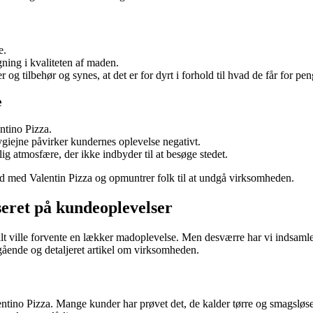
e.
ning i kvaliteten af maden.
og tilbehør og synes, at det er for dyrt i forhold til hvad de får for pe
e
ntino Pizza.
giejne påvirker kundernes oplevelse negativt.
g atmosfære, der ikke indbyder til at besøge stedet.
hed med Valentin Pizza og opmuntrer folk til at undgå virksomheden.
seret på kundeoplevelser
alt ville forvente en lækker madoplevelse. Men desværre har vi indsamle
egående og detaljeret artikel om virksomheden.
lentino Pizza. Mange kunder har prøvet det, de kalder tørre og smagsl