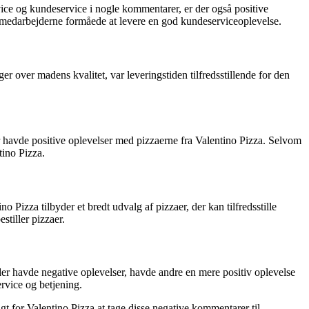
ce og kundeservice i nogle kommentarer, er der også positive
 medarbejderne formåede at levere en god kundeserviceoplevelse.
r over madens kvalitet, var leveringstiden tilfredsstillende for den
 havde positive oplevelser med pizzaerne fra Valentino Pizza. Selvom
tino Pizza.
 Pizza tilbyder et bredt udvalg af pizzaer, der kan tilfredsstille
stiller pizzaer.
er havde negative oplevelser, havde andre en mere positiv oplevelse
rvice og betjening.
gt for Valentino Pizza at tage disse negative kommentarer til