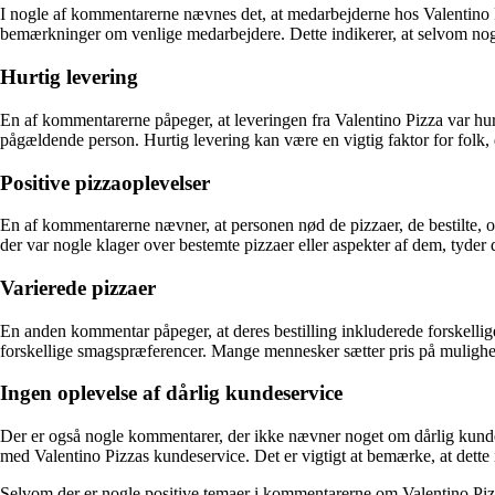
I nogle af kommentarerne nævnes det, at medarbejderne hos Valentino 
bemærkninger om venlige medarbejdere. Dette indikerer, at selvom nog
Hurtig levering
En af kommentarerne påpeger, at leveringen fra Valentino Pizza var hurti
pågældende person. Hurtig levering kan være en vigtig faktor for folk, d
Positive pizzaoplevelser
En af kommentarerne nævner, at personen nød de pizzaer, de bestilte, 
der var nogle klager over bestemte pizzaer eller aspekter af dem, tyde
Varierede pizzaer
En anden kommentar påpeger, at deres bestilling inkluderede forskellige s
forskellige smagspræferencer. Mange mennesker sætter pris på muligheden
Ingen oplevelse af dårlig kundeservice
Der er også nogle kommentarer, der ikke nævner noget om dårlig kundese
med Valentino Pizzas kundeservice. Det er vigtigt at bemærke, at dette
Selvom der er nogle positive temaer i kommentarerne om Valentino Pizza,