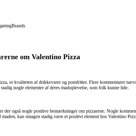
gøring
Brands
rerne om Valentino Pizza
za, er kvaliteten af drikkevarer og pomfritter. Flere kommentarer nævne
 stadig nogle elementer af deres madoplevelse, som folk kunne lide.
r der også nogle positive bemærkninger om pizzaerne. Nogle komment
 af maden, kan smagen stadig være et positivt element hos Valentino Pizz