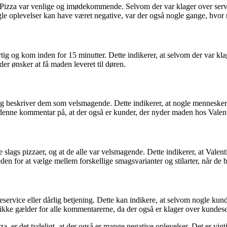
Pizza var venlige og imødekommende. Selvom der var klager over servi
le oplevelser kan have været negative, var der også nogle gange, hvor
g og kom inden for 15 minutter. Dette indikerer, at selvom der var klage
er ønsker at få maden leveret til døren.
og beskriver dem som velsmagende. Dette indikerer, at nogle mennesker
r denne kommentar på, at der også er kunder, der nyder maden hos Valen
lags pizzaer, og at de alle var velsmagende. Dette indikerer, at Valentino
 for at vælge mellem forskellige smagsvarianter og stilarter, når de be
rvice eller dårlig betjening. Dette kan indikere, at selvom nogle kund
 ikke gælder for alle kommentarerne, da der også er klager over kundese
 er det tydeligt, at der også er mange negative oplevelser. Det er vigti