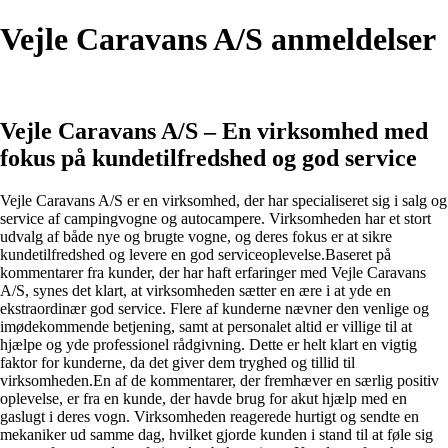
Vejle Caravans A/S anmeldelser
Vejle Caravans A/S – En virksomhed med
fokus på kundetilfredshed og god service
Vejle Caravans A/S er en virksomhed, der har specialiseret sig i salg og
service af campingvogne og autocampere. Virksomheden har et stort
udvalg af både nye og brugte vogne, og deres fokus er at sikre
kundetilfredshed og levere en god serviceoplevelse.Baseret på
kommentarer fra kunder, der har haft erfaringer med Vejle Caravans
A/S, synes det klart, at virksomheden sætter en ære i at yde en
ekstraordinær god service. Flere af kunderne nævner den venlige og
imødekommende betjening, samt at personalet altid er villige til at
hjælpe og yde professionel rådgivning. Dette er helt klart en vigtig
faktor for kunderne, da det giver dem tryghed og tillid til
virksomheden.En af de kommentarer, der fremhæver en særlig positiv
oplevelse, er fra en kunde, der havde brug for akut hjælp med en
gaslugt i deres vogn. Virksomheden reagerede hurtigt og sendte en
mekaniker ud samme dag, hvilket gjorde kunden i stand til at føle sig