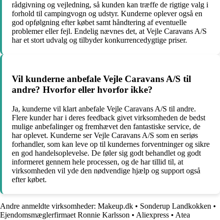
rådgivning og vejledning, så kunden kan træffe de rigtige valg i
forhold til campingvogn og udstyr. Kunderne oplever også en
god opfølgning efter købet samt håndtering af eventuelle
problemer eller fejl. Endelig nævnes det, at Vejle Caravans A/S
har et stort udvalg og tilbyder konkurrencedygtige priser.
Vil kunderne anbefale Vejle Caravans A/S til
andre? Hvorfor eller hvorfor ikke?
Ja, kunderne vil klart anbefale Vejle Caravans A/S til andre.
Flere kunder har i deres feedback givet virksomheden de bedst
mulige anbefalinger og fremhævet den fantastiske service, de
har oplevet. Kunderne ser Vejle Caravans A/S som en seriøs
forhandler, som kan leve op til kundernes forventninger og sikre
en god handelsoplevelse. De føler sig godt behandlet og godt
informeret gennem hele processen, og de har tillid til, at
virksomheden vil yde den nødvendige hjælp og support også
efter købet.
Andre anmeldte virksomheder:
Makeup.dk
•
Sonderup Landkokken
•
Ejendomsmæglerfirmaet Ronnie Karlsson
•
Aliexpress
•
Atea