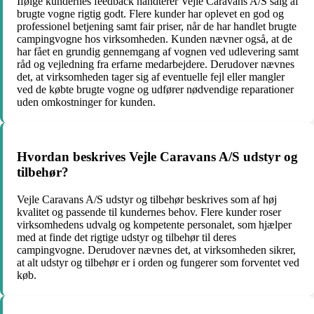
Ifølge kundernes feedback håndterer Vejle Caravans A/S salg af
brugte vogne rigtig godt. Flere kunder har oplevet en god og
professionel betjening samt fair priser, når de har handlet brugte
campingvogne hos virksomheden. Kunden nævner også, at de
har fået en grundig gennemgang af vognen ved udlevering samt
råd og vejledning fra erfarne medarbejdere. Derudover nævnes
det, at virksomheden tager sig af eventuelle fejl eller mangler
ved de købte brugte vogne og udfører nødvendige reparationer
uden omkostninger for kunden.
Hvordan beskrives Vejle Caravans A/S udstyr og
tilbehør?
Vejle Caravans A/S udstyr og tilbehør beskrives som af høj
kvalitet og passende til kundernes behov. Flere kunder roser
virksomhedens udvalg og kompetente personalet, som hjælper
med at finde det rigtige udstyr og tilbehør til deres
campingvogne. Derudover nævnes det, at virksomheden sikrer,
at alt udstyr og tilbehør er i orden og fungerer som forventet ved
køb.