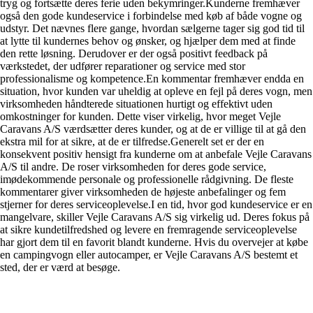
tryg og fortsætte deres ferie uden bekymringer.Kunderne fremhæver
også den gode kundeservice i forbindelse med køb af både vogne og
udstyr. Det nævnes flere gange, hvordan sælgerne tager sig god tid til
at lytte til kundernes behov og ønsker, og hjælper dem med at finde
den rette løsning. Derudover er der også positivt feedback på
værkstedet, der udfører reparationer og service med stor
professionalisme og kompetence.En kommentar fremhæver endda en
situation, hvor kunden var uheldig at opleve en fejl på deres vogn, men
virksomheden håndterede situationen hurtigt og effektivt uden
omkostninger for kunden. Dette viser virkelig, hvor meget Vejle
Caravans A/S værdsætter deres kunder, og at de er villige til at gå den
ekstra mil for at sikre, at de er tilfredse.Generelt set er der en
konsekvent positiv hensigt fra kunderne om at anbefale Vejle Caravans
A/S til andre. De roser virksomheden for deres gode service,
imødekommende personale og professionelle rådgivning. De fleste
kommentarer giver virksomheden de højeste anbefalinger og fem
stjerner for deres serviceoplevelse.I en tid, hvor god kundeservice er en
mangelvare, skiller Vejle Caravans A/S sig virkelig ud. Deres fokus på
at sikre kundetilfredshed og levere en fremragende serviceoplevelse
har gjort dem til en favorit blandt kunderne. Hvis du overvejer at købe
en campingvogn eller autocamper, er Vejle Caravans A/S bestemt et
sted, der er værd at besøge.