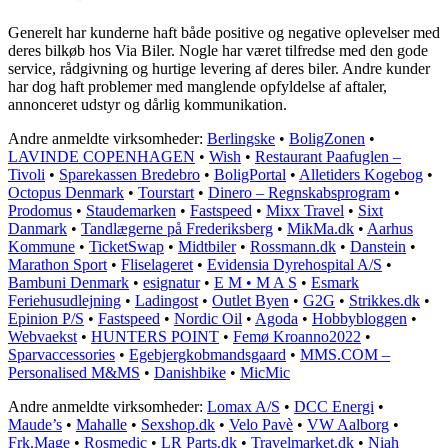
Generelt har kunderne haft både positive og negative oplevelser med
deres bilkøb hos Via Biler. Nogle har været tilfredse med den gode
service, rådgivning og hurtige levering af deres biler. Andre kunder
har dog haft problemer med manglende opfyldelse af aftaler,
annonceret udstyr og dårlig kommunikation.
Andre anmeldte virksomheder:
Berlingske
•
BoligZonen
•
LAVINDE COPENHAGEN
•
Wish
•
Restaurant Paafuglen –
Tivoli
•
Sparekassen Bredebro
•
BoligPortal
•
Alletiders Kogebog
•
Octopus Denmark
•
Tourstart
•
Dinero – Regnskabsprogram
•
Prodomus
•
Staudemarken
•
Fastspeed
•
Mixx Travel
•
Sixt
Danmark
•
Tandlægerne på Frederiksberg
•
MikMa.dk
•
Aarhus
Kommune
•
TicketSwap
•
Midtbiler
•
Rossmann.dk
•
Danstein
•
Marathon Sport
•
Fliselageret
•
Evidensia Dyrehospital A/S
•
Bambuni Denmark
•
esignatur
•
E M • M A S
•
Esmark
Feriehusudlejning
•
Ladingost
•
Outlet Byen
•
G2G
•
Strikkes.dk
•
Epinion P/S
•
Fastspeed
•
Nordic Oil
•
Agoda
•
Hobbybloggen
•
Webvaekst
•
HUNTERS POINT
•
Femø Kroanno2022
•
Sparvaccessories
•
Egebjergkobmandsgaard
•
MMS.COM –
Personalised M&MS
•
Danishbike
•
MicMic
Andre anmeldte virksomheder:
Lomax A/S
•
DCC Energi
•
Maude’s
•
Mahalle
•
Sexshop.dk
•
Velo Pavè
•
VW Aalborg
•
Frk.Mage
•
Rosmedic
•
LR Parts.dk
•
Travelmarket.dk
•
Niah