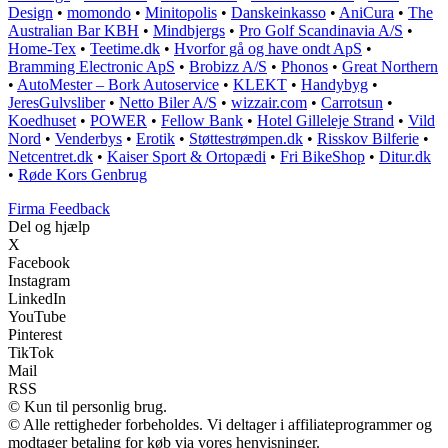
Design
•
momondo
•
Minitopolis
•
Danskeinkasso
•
AniCura
•
The
Australian Bar KBH
•
Mindbjergs
•
Pro Golf Scandinavia A/S
•
Home-Tex
•
Teetime.dk
•
Hvorfor gå og have ondt ApS
•
Bramming Electronic ApS
•
Brobizz A/S
•
Phonos
•
Great Northern
•
AutoMester – Bork Autoservice
•
KLEKT
•
Handybyg
•
JeresGulvsliber
•
Netto Biler A/S
•
wizzair.com
•
Carrotsun
•
Koedhuset
•
POWER
•
Fellow Bank
•
Hotel Gilleleje Strand
•
Vild
Nord
•
Venderbys
•
Erotik
•
Støttestrømpen.dk
•
Risskov Bilferie
•
Netcentret.dk
•
Kaiser Sport & Ortopædi
•
Fri BikeShop
•
Ditur.dk
•
Røde Kors Genbrug
Firma Feedback
Del og hjælp
X
Facebook
Instagram
LinkedIn
YouTube
Pinterest
TikTok
Mail
RSS
© Kun til personlig brug.
© Alle rettigheder forbeholdes. Vi deltager i affiliateprogrammer og
modtager betaling for køb via vores henvisninger.