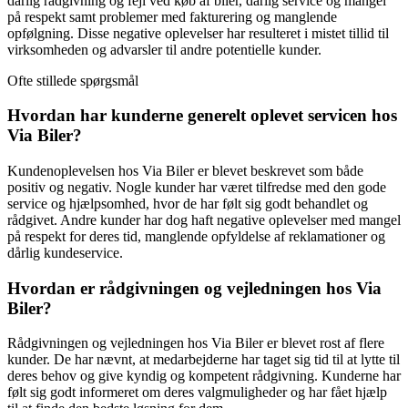
dårlig rådgivning og fejl ved køb af biler, dårlig service og mangel
på respekt samt problemer med fakturering og manglende
opfølgning. Disse negative oplevelser har resulteret i mistet tillid til
virksomheden og advarsler til andre potentielle kunder.
Ofte stillede spørgsmål
Hvordan har kunderne generelt oplevet servicen hos
Via Biler?
Kundenoplevelsen hos Via Biler er blevet beskrevet som både
positiv og negativ. Nogle kunder har været tilfredse med den gode
service og hjælpsomhed, hvor de har følt sig godt behandlet og
rådgivet. Andre kunder har dog haft negative oplevelser med mangel
på respekt for deres tid, manglende opfyldelse af reklamationer og
dårlig kundeservice.
Hvordan er rådgivningen og vejledningen hos Via
Biler?
Rådgivningen og vejledningen hos Via Biler er blevet rost af flere
kunder. De har nævnt, at medarbejderne har taget sig tid til at lytte til
deres behov og give kyndig og kompetent rådgivning. Kunderne har
følt sig godt informeret om deres valgmuligheder og har fået hjælp