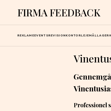
FIRMA FEEDBACK
REKLAME
EVENTS
REVISION
KONTOR
LEJEMÅL
LAGER
Vinentu
Gennemgåe
Vinentusia
Professionel 