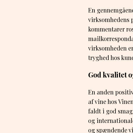
En gennemgående
virksomhedens p
kommentarer ros
mailkorrespondan
virksomheden er
tryghed hos kun
God kvalitet o
En anden positiv
af vine hos Vine
faldt i god sma
og international
og spændende vi