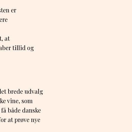
ten er
ere
, at
er tillid og
det brede udvalg
ke vine, som
 få både danske
or at prøve nye