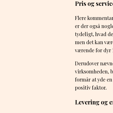
Pris og servic
Flere kommentar
er der også nogle
tydeligt, hvad d
men det kan vær
værende for dyr 
Derudover nævne
virksomheden, bå
formår at yde en
positiv faktor.
Levering og 