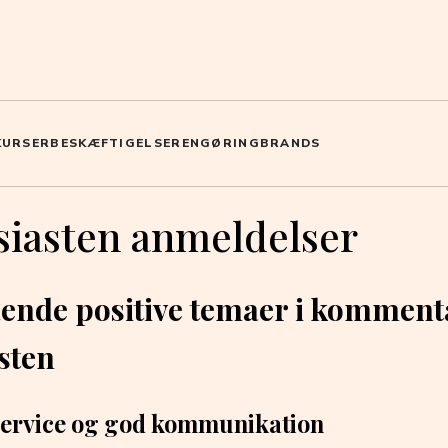
KURSER
BESKÆFTIGELSE
RENGØRING
BRANDS
siasten anmeldelser
nde positive temaer i komment
sten
service og god kommunikation