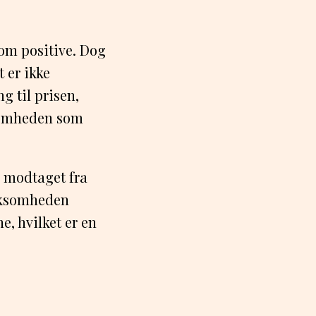
om positive. Dog
t er ikke
g til prisen,
ksomheden som
r modtaget fra
irksomheden
e, hvilket er en