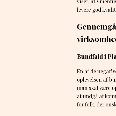
viser, at Vinent
levere god kvalit
Gennemgåe
virksomhe
Bundfald i Pl
En af de negativ
oplevelsen af bu
man skal være op
at undgå at komm
for folk, der øns