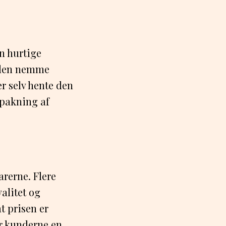
n hurtige
r den nemme
er selv hente den
dpakning af
rerne. Flere
alitet og
t prisen er
er kunderne en