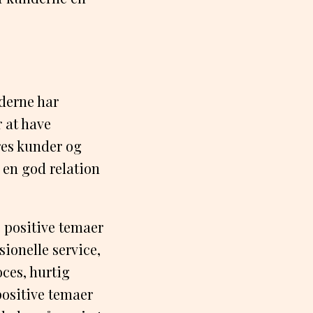
derne har
 at have
eres kunder og
 en god relation
positive temaer
ionelle service,
ces, hurtig
positive temaer