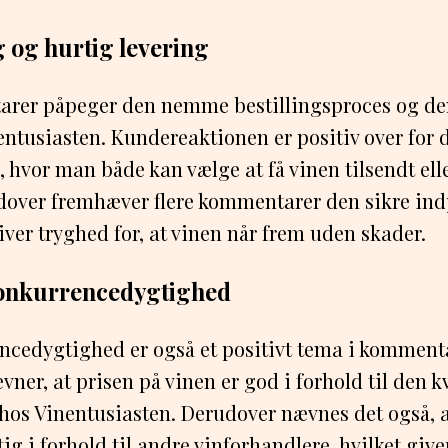
g og hurtig levering
er påpeger den nemme bestillingsproces og de
entusiasten. Kundereaktionen er positiv over fo
, hvor man både kan vælge at få vinen tilsendt ell
udover fremhæver flere kommentarer den sikre in
iver tryghed for, at vinen når frem uden skader.
konkurrencedygtighed
ncedygtighed er også et positivt tema i kommenta
er, at prisen på vinen er god i forhold til den kv
 hos Vinentusiasten. Derudover nævnes det også, a
g i forhold til andre vinforhandlere, hvilket giv