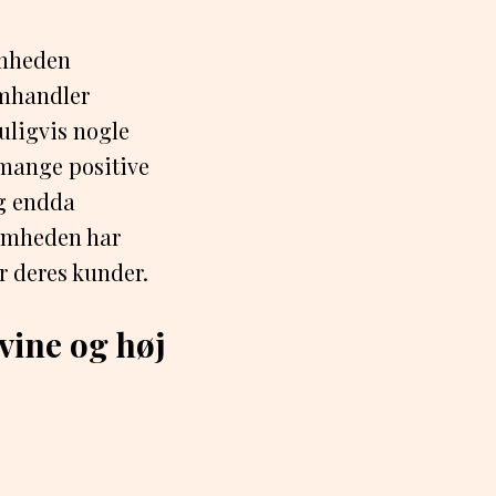
omheden
omhandler
uligvis nogle
 mange positive
og endda
ksomheden har
or deres kunder.
vine og høj