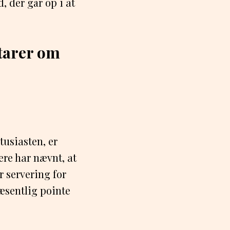
, der går op i at
tarer om
usiasten, er
ere har nævnt, at
 servering for
æsentlig pointe