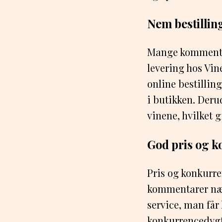
Nem bestillin
Mange kommentar
levering hos Vin
online bestilling
i butikken. Der
vinene, hvilket g
God pris og 
Pris og konkurre
kommentarer nævn
service, man får
konkurrencedygti