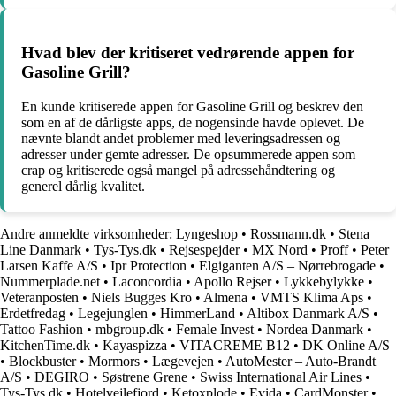
Hvad blev der kritiseret vedrørende appen for
Gasoline Grill?
En kunde kritiserede appen for Gasoline Grill og beskrev den
som en af de dårligste apps, de nogensinde havde oplevet. De
nævnte blandt andet problemer med leveringsadressen og
adresser under gemte adresser. De opsummerede appen som
crap og kritiserede også mangel på adressehåndtering og
generel dårlig kvalitet.
Andre anmeldte virksomheder:
Lyngeshop
•
Rossmann.dk
•
Stena
Line Danmark
•
Tys-Tys.dk
•
Rejsespejder
•
MX Nord
•
Proff
•
Peter
Larsen Kaffe A/S
•
Ipr Protection
•
Elgiganten A/S – Nørrebrogade
•
Nummerplade.net
•
Laconcordia
•
Apollo Rejser
•
Lykkebylykke
•
Veteranposten
•
Niels Bugges Kro
•
Almena
•
VMTS Klima Aps
•
Erdetfredag
•
Legejunglen
•
HimmerLand
•
Altibox Danmark A/S
•
Tattoo Fashion
•
mbgroup.dk
•
Female Invest
•
Nordea Danmark
•
KitchenTime.dk
•
Kayaspizza
•
VITACREME B12
•
DK Online A/S
•
Blockbuster
•
Mormors
•
Lægevejen
•
AutoMester – Auto-Brandt
A/S
•
DEGIRO
•
Søstrene Grene
•
Swiss International Air Lines
•
Tys-Tys.dk
•
Hotelvejlefjord
•
Ketoxplode
•
Evida
•
CardMonster
•