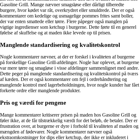
Gasoline Grill. Mange nævner smagsløse eller dårligt tilberedte
burgere, hvor kødet var råt, overkrydret eller smuldrede. Der er også
kommentarer om kedelige og usmagelige pommes frites samt boller,
der var enten smattede eller tørre. Flere påpeger også manglen på
vigtige ingredienser som ketchup i burgerne. Dette førte til en generel
følelse af skuffelse og at maden ikke levede op til prisen.
Manglende standardisering og kvalitetskontrol
Nogle kommentarer nævner, at der er forskel i kvaliteten af burgerne
på forskellige Gasoline Grill-afdelinger. Nogle har oplevet, at burgerne
var mere tørre og smagløse i visse afdelinger sammenlignet med andre.
Dette peger på manglende standardisering og kvalitetskontrol på tværs
af kæden. Der er også kommentarer om fejl i ordrehåndtering og
manglende kontrol med lagerbeholdningen, hvor nogle kunder har fået
forkerte ordre eller manglende produkter.
Pris og værdi for pengene
Mange kommentarer kritiserer prisen på maden hos Gasoline Grill og
føler ikke, at de får tilstrækkelig værdi for det beløb, de betaler. Der er
frustration over, at burgerne er dyre i forhold til kvaliteten af ​​maden og
mængden af ​​fødevarer. Nogle kommentarer nævner også
ekstraomkostninger for dips eller ketchup, der ikke er inkluderet i