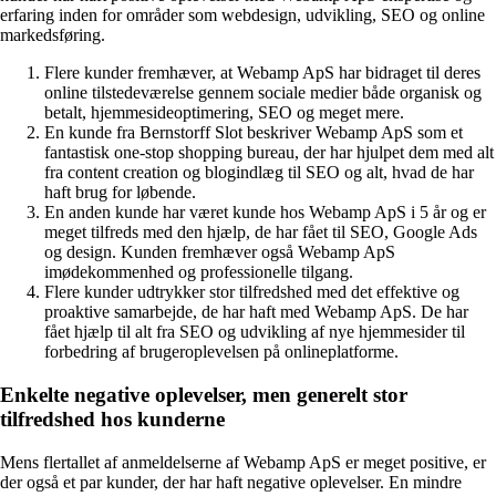
erfaring inden for områder som webdesign, udvikling, SEO og online
markedsføring.
Flere kunder fremhæver, at Webamp ApS har bidraget til deres
online tilstedeværelse gennem sociale medier både organisk og
betalt, hjemmesideoptimering, SEO og meget mere.
En kunde fra Bernstorff Slot beskriver Webamp ApS som et
fantastisk one-stop shopping bureau, der har hjulpet dem med alt
fra content creation og blogindlæg til SEO og alt, hvad de har
haft brug for løbende.
En anden kunde har været kunde hos Webamp ApS i 5 år og er
meget tilfreds med den hjælp, de har fået til SEO, Google Ads
og design. Kunden fremhæver også Webamp ApS
imødekommenhed og professionelle tilgang.
Flere kunder udtrykker stor tilfredshed med det effektive og
proaktive samarbejde, de har haft med Webamp ApS. De har
fået hjælp til alt fra SEO og udvikling af nye hjemmesider til
forbedring af brugeroplevelsen på onlineplatforme.
Enkelte negative oplevelser, men generelt stor
tilfredshed hos kunderne
Mens flertallet af anmeldelserne af Webamp ApS er meget positive, er
der også et par kunder, der har haft negative oplevelser. En mindre