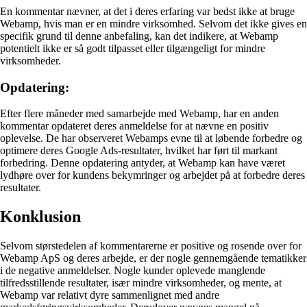
En kommentar nævner, at det i deres erfaring var bedst ikke at bruge
Webamp, hvis man er en mindre virksomhed. Selvom det ikke gives en
specifik grund til denne anbefaling, kan det indikere, at Webamp
potentielt ikke er så godt tilpasset eller tilgængeligt for mindre
virksomheder.
Opdatering:
Efter flere måneder med samarbejde med Webamp, har en anden
kommentar opdateret deres anmeldelse for at nævne en positiv
oplevelse. De har observeret Webamps evne til at løbende forbedre og
optimere deres Google Ads-resultater, hvilket har ført til markant
forbedring. Denne opdatering antyder, at Webamp kan have været
lydhøre over for kundens bekymringer og arbejdet på at forbedre deres
resultater.
Konklusion
Selvom størstedelen af kommentarerne er positive og rosende over for
Webamp ApS og deres arbejde, er der nogle gennemgående tematikker
i de negative anmeldelser. Nogle kunder oplevede manglende
tilfredsstillende resultater, især mindre virksomheder, og mente, at
Webamp var relativt dyre sammenlignet med andre