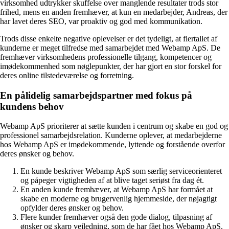
virksomhed udtrykker skuffelse over manglende resultater trods stor
frihed, mens en anden fremhæver, at kun en medarbejder, Andreas, der
har lavet deres SEO, var proaktiv og god med kommunikation.
Trods disse enkelte negative oplevelser er det tydeligt, at flertallet af
kunderne er meget tilfredse med samarbejdet med Webamp ApS. De
fremhæver virksomhedens professionelle tilgang, kompetencer og
imødekommenhed som nøglepunkter, der har gjort en stor forskel for
deres online tilstedeværelse og forretning.
En pålidelig samarbejdspartner med fokus på
kundens behov
Webamp ApS prioriterer at sætte kunden i centrum og skabe en god og
professionel samarbejdsrelation. Kunderne oplever, at medarbejderne
hos Webamp ApS er imødekommende, lyttende og forstående overfor
deres ønsker og behov.
En kunde beskriver Webamp ApS som særlig serviceorienteret
og påpeger vigtigheden af at blive taget seriøst fra dag ét.
En anden kunde fremhæver, at Webamp ApS har formået at
skabe en moderne og brugervenlig hjemmeside, der nøjagtigt
opfylder deres ønsker og behov.
Flere kunder fremhæver også den gode dialog, tilpasning af
ønsker og skarp vejledning, som de har fået hos Webamp ApS.