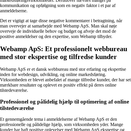
markedsføringsvirksomheder. Derudover nævnes mangel på
kommunikation og opfølgning som en negativ faktor i et par af
anmeldelserne.
Det er vigtigt at tage disse negative kommentarer i betragtning, når
man overvejer at samarbejde med Webamp ApS. Man skal nøje
overveje de individuelle behov og budget og afveje det mod de
positive anmeldelser og den expertise, som Webamp tilbyder.
Webamp ApS: Et professionelt webbureau
med stor ekspertise og tilfredse kunder
Webamp ApS er et dansk webbureau med stor erfaring og ekspertise
inden for webdesign, udvikling, og online markedsføring.
Virksomheden er blevet anbefalet af mange tilfredse kunder, der har set
mærkbare resultater og oplevet en positiv effekt på deres online
tilstedeværelse.
Professionel og pålidelig hjælp til optimering af online
tilstedeværelse
Et gennemgående tema i anmeldelserne af Webamp ApS er den
professionelle og pålidelige hjælp, som virksomheden yder. Mange
kunder har haft positive oplevelser med Webamp ApS ekspertise og