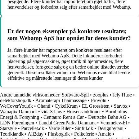
besøgende. Flere kunder har rapporteret om øget trafik, flere
henvendelser og forbedret salg efter samarbejdet med Webamp.
Er der nogen eksempler på konkrete resultater,
som Webamp ApS har opnået for deres kunder?
Ja, flere kunder har rapporteret om konkrete resultater efter
samarbejdet med Webamp ApS. Dette inkluderer forbedret
placering på søgemaskiner, øget trafik til hjemmesider, flere
henvendelser, forøgede salg og en bedre online tilstedeværelse
generelt. Disse resultater vidner om Webamps evne til at levere
effektive og målrettede løsninger til deres kunder.
Andre anmeldte virksomheder:
Software-Spil
•
zooplus
•
Jely Huse
•
detektorshop.dk
•
Aromaterapi Thaimassage
•
Provolu
•
WeCoverYou.dk
•
Chanti
•
CykelKram
•
EL Grossisten
•
Stavox
•
Wanapix Danmark
•
vidaXL.us
•
Horsensauktioner
•
Bornholms
Energi & Forsyning
•
Centauro Rent a Car
•
Deutsche Bahn AG
•
LDN Foreningen
•
Landal GreenParks Danmark
•
Vemmelev-El
•
Starstyle
•
Parcellet.dk
•
Varde Biler
•
Sinful.dk
•
Designbytani
•
Teoriklar.dk
•
All2day
•
Plusbog.dk
•
Folkeferie
•
Amalo
•