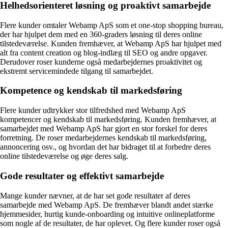
Helhedsorienteret løsning og proaktivt samarbejde
Flere kunder omtaler Webamp ApS som et one-stop shopping bureau,
der har hjulpet dem med en 360-graders løsning til deres online
tilstedeværelse. Kunden fremhæver, at Webamp ApS har hjulpet med
alt fra content creation og blog-indlæg til SEO og andre opgaver.
Derudover roser kunderne også medarbejdernes proaktivitet og
ekstremt servicemindede tilgang til samarbejdet.
Kompetence og kendskab til markedsføring
Flere kunder udtrykker stor tilfredshed med Webamp ApS
kompetencer og kendskab til markedsføring. Kunden fremhæver, at
samarbejdet med Webamp ApS har gjort en stor forskel for deres
forretning. De roser medarbejdernes kendskab til markedsføring,
annoncering osv., og hvordan det har bidraget til at forbedre deres
online tilstedeværelse og øge deres salg.
Gode resultater og effektivt samarbejde
Mange kunder nævner, at de har set gode resultater af deres
samarbejde med Webamp ApS. De fremhæver blandt andet stærke
hjemmesider, hurtig kunde-onboarding og intuitive onlineplatforme
som nogle af de resultater, de har oplevet. Og flere kunder roser også