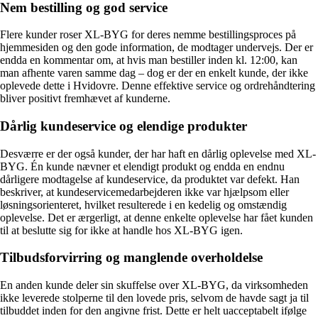
Nem bestilling og god service
Flere kunder roser XL-BYG for deres nemme bestillingsproces på
hjemmesiden og den gode information, de modtager undervejs. Der er
endda en kommentar om, at hvis man bestiller inden kl. 12:00, kan
man afhente varen samme dag – dog er der en enkelt kunde, der ikke
oplevede dette i Hvidovre. Denne effektive service og ordrehåndtering
bliver positivt fremhævet af kunderne.
Dårlig kundeservice og elendige produkter
Desværre er der også kunder, der har haft en dårlig oplevelse med XL-
BYG. Én kunde nævner et elendigt produkt og endda en endnu
dårligere modtagelse af kundeservice, da produktet var defekt. Han
beskriver, at kundeservicemedarbejderen ikke var hjælpsom eller
løsningsorienteret, hvilket resulterede i en kedelig og omstændig
oplevelse. Det er ærgerligt, at denne enkelte oplevelse har fået kunden
til at beslutte sig for ikke at handle hos XL-BYG igen.
Tilbudsforvirring og manglende overholdelse
En anden kunde deler sin skuffelse over XL-BYG, da virksomheden
ikke leverede stolperne til den lovede pris, selvom de havde sagt ja til
tilbuddet inden for den angivne frist. Dette er helt uacceptabelt ifølge