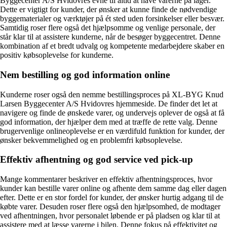
Byggecenter A/S Hvidovres evne til altid at have varerne på lager.
Dette er vigtigt for kunder, der ønsker at kunne finde de nødvendige
byggematerialer og værktøjer på ét sted uden forsinkelser eller besvær.
Samtidig roser flere også det hjælpsomme og venlige personale, der
står klar til at assistere kunderne, når de besøger byggecentret. Denne
kombination af et bredt udvalg og kompetente medarbejdere skaber en
positiv købsoplevelse for kunderne.
Nem bestilling og god information online
Kunderne roser også den nemme bestillingsproces på XL-BYG Knud
Larsen Byggecenter A/S Hvidovres hjemmeside. De finder det let at
navigere og finde de ønskede varer, og undervejs oplever de også at få
god information, der hjælper dem med at træffe de rette valg. Denne
brugervenlige onlineoplevelse er en værdifuld funktion for kunder, der
ønsker bekvemmelighed og en problemfri købsoplevelse.
Effektiv afhentning og god service ved pick-up
Mange kommentarer beskriver en effektiv afhentningsproces, hvor
kunder kan bestille varer online og afhente dem samme dag eller dagen
efter. Dette er en stor fordel for kunder, der ønsker hurtig adgang til de
købte varer. Desuden roser flere også den hjælpsomhed, de modtager
ved afhentningen, hvor personalet løbende er på pladsen og klar til at
assistere med at læsse varerne i bilen. Denne fokus på effektivitet og