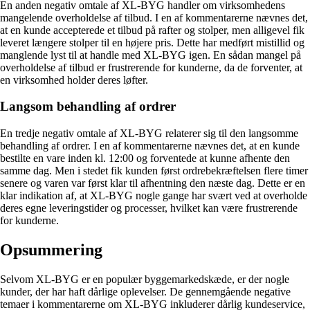
En anden negativ omtale af XL-BYG handler om virksomhedens
mangelende overholdelse af tilbud. I en af kommentarerne nævnes det,
at en kunde accepterede et tilbud på rafter og stolper, men alligevel fik
leveret længere stolper til en højere pris. Dette har medført mistillid og
manglende lyst til at handle med XL-BYG igen. En sådan mangel på
overholdelse af tilbud er frustrerende for kunderne, da de forventer, at
en virksomhed holder deres løfter.
Langsom behandling af ordrer
En tredje negativ omtale af XL-BYG relaterer sig til den langsomme
behandling af ordrer. I en af kommentarerne nævnes det, at en kunde
bestilte en vare inden kl. 12:00 og forventede at kunne afhente den
samme dag. Men i stedet fik kunden først ordrebekræftelsen flere timer
senere og varen var først klar til afhentning den næste dag. Dette er en
klar indikation af, at XL-BYG nogle gange har svært ved at overholde
deres egne leveringstider og processer, hvilket kan være frustrerende
for kunderne.
Opsummering
Selvom XL-BYG er en populær byggemarkedskæde, er der nogle
kunder, der har haft dårlige oplevelser. De gennemgående negative
temaer i kommentarerne om XL-BYG inkluderer dårlig kundeservice,