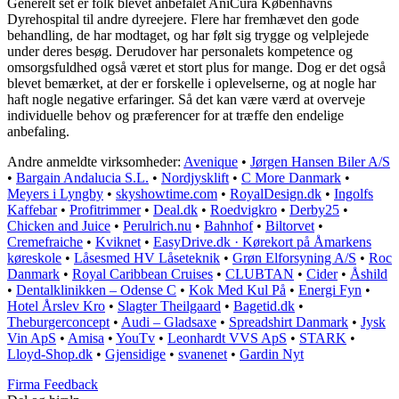
Generelt set er folk blevet anbefalet AniCura Københavns
Dyrehospital til andre dyreejere. Flere har fremhævet den gode
behandling, de har modtaget, og har følt sig trygge og velplejede
under deres besøg. Derudover har personalets kompetence og
omsorgsfuldhed også været et stort plus for mange. Dog er det også
blevet bemærket, at der er forskelle i oplevelserne, og at nogle har
haft nogle negative erfaringer. Så det kan være værd at overveje
individuelle behov og præferencer for at træffe den endelige
anbefaling.
Andre anmeldte virksomheder:
Avenique
•
Jørgen Hansen Biler A/S
•
Bargain Andalucia S.L.
•
Nordjysklift
•
C More Danmark
•
Meyers i Lyngby
•
skyshowtime.com
•
RoyalDesign.dk
•
Ingolfs
Kaffebar
•
Profitrimmer
•
Deal.dk
•
Roedvigkro
•
Derby25
•
Chicken and Juice
•
Perulrich.nu
•
Bahnhof
•
Biltorvet
•
Cremefraiche
•
Kviknet
•
EasyDrive.dk · Kørekort på Åmarkens
køreskole
•
Låsesmed HV Låseteknik
•
Grøn Elforsyning A/S
•
Roc
Danmark
•
Royal Caribbean Cruises
•
CLUBTAN
•
Cider
•
Åshild
•
Dentalklinikken – Odense C
•
Kok Med Kul På
•
Energi Fyn
•
Hotel Årslev Kro
•
Slagter Theilgaard
•
Bagetid.dk
•
Theburgerconcept
•
Audi – Gladsaxe
•
Spreadshirt Danmark
•
Jysk
Vin ApS
•
Amisa
•
YouTv
•
Leonhardt VVS ApS
•
STARK
•
Lloyd-Shop.dk
•
Gjensidige
•
svanenet
•
Gardin Nyt
Firma Feedback