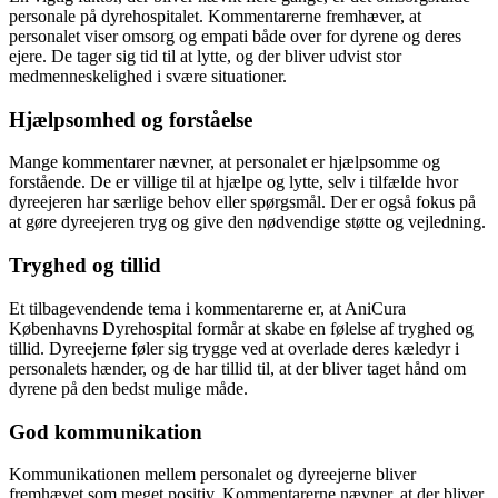
personale på dyrehospitalet. Kommentarerne fremhæver, at
personalet viser omsorg og empati både over for dyrene og deres
ejere. De tager sig tid til at lytte, og der bliver udvist stor
medmenneskelighed i svære situationer.
Hjælpsomhed og forståelse
Mange kommentarer nævner, at personalet er hjælpsomme og
forstående. De er villige til at hjælpe og lytte, selv i tilfælde hvor
dyreejeren har særlige behov eller spørgsmål. Der er også fokus på
at gøre dyreejeren tryg og give den nødvendige støtte og vejledning.
Tryghed og tillid
Et tilbagevendende tema i kommentarerne er, at AniCura
Københavns Dyrehospital formår at skabe en følelse af tryghed og
tillid. Dyreejerne føler sig trygge ved at overlade deres kæledyr i
personalets hænder, og de har tillid til, at der bliver taget hånd om
dyrene på den bedst mulige måde.
God kommunikation
Kommunikationen mellem personalet og dyreejerne bliver
fremhævet som meget positiv. Kommentarerne nævner, at der bliver