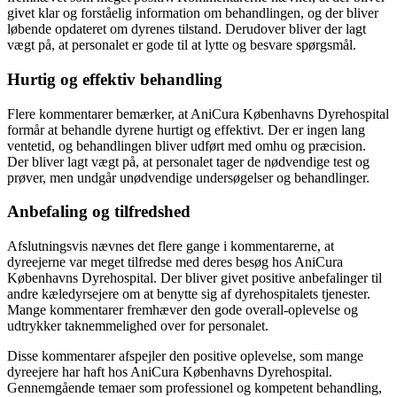
givet klar og forståelig information om behandlingen, og der bliver
løbende opdateret om dyrenes tilstand. Derudover bliver der lagt
vægt på, at personalet er gode til at lytte og besvare spørgsmål.
Hurtig og effektiv behandling
Flere kommentarer bemærker, at AniCura Københavns Dyrehospital
formår at behandle dyrene hurtigt og effektivt. Der er ingen lang
ventetid, og behandlingen bliver udført med omhu og præcision.
Der bliver lagt vægt på, at personalet tager de nødvendige test og
prøver, men undgår unødvendige undersøgelser og behandlinger.
Anbefaling og tilfredshed
Afslutningsvis nævnes det flere gange i kommentarerne, at
dyreejerne var meget tilfredse med deres besøg hos AniCura
Københavns Dyrehospital. Der bliver givet positive anbefalinger til
andre kæledyrsejere om at benytte sig af dyrehospitalets tjenester.
Mange kommentarer fremhæver den gode overall-oplevelse og
udtrykker taknemmelighed over for personalet.
Disse kommentarer afspejler den positive oplevelse, som mange
dyreejere har haft hos AniCura Københavns Dyrehospital.
Gennemgående temaer som professionel og kompetent behandling,