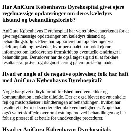
Har AniCura Københavns Dyrehospital givet ejere
regelmæssige opdateringer om deres kæledyrs
tilstand og behandlingsforløb?
AniCura Københavns Dyrehospital har været blevet anerkendt for at
give regelmæssige opdateringer om kæledyrs tilstand og
behandlingsforløb. Flere har rapporteret om opdateringer via
telefonopkald og beskeder, hvor personalet har holdt ejerne
informeret om kæledyrenes fremskridt og eventuelle ændringer i
behandlingen. Derudover har de også taget sig tid til at forklare
resultater af prøver og diagnosticering på en forståelig måde.
Hvad er nogle af de negative oplevelser, folk har haft
med AniCura Københavns Dyrehospital?
Nogle har givet udtryk for utilfredshed med ventetider og
kommunikation i enkelte tilfælde. Der er også blevet nævnt enkelte
fejl og misforståelser i håndteringen af behandlingen, hvilket har
resulteret i dyr med smerter eller ubekvemmeligheder. Nogle har
også været skuffede over omkostningerne ved behandlingen og har
følt sig presset til at betale for unødvendige procedurer.
Hvad er AniCura Københavns Dyrehospitals