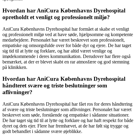
Hvordan har AniCura Københavns Dyrehospital
opretholdt et venligt og professionelt miljø?
AniCura Københavns Dyrehospital har formået at skabe et venligt
og professionelt miljø ved at have søde, hjælpsomme og kompetente
medarbejdere. Personalet har været beskrevet som professionelt,
empatiske og omsorgsfulde over for både dyr og ejere. De har taget
sig tid til at lytte og forklare, og har altid været venlige og
imødekommende i deres kommunikation. Derudover har flere også
bemærket, at der er blevet skabt en rar atmosfære og god stemning
på klinikken.
Hvordan har AniCura Københavns Dyrehospital
håndteret svære og triste beslutninger som
aflivninger?
AniCura Københavns Dyrehospital har fået ros for deres håndtering
af svære og triste beslutninger som aflivninger. Personalet har været
beskrevet som søde, forstående og empatiske i sådanne situationer.
De har taget sig tid til at lytte og forklare og har haft respekt for både
dyret og dets ejer. Flere har fremhævet, at de har følt sig trygge og
godt behandlet i sådanne svære øjeblikke.