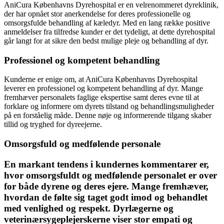
AniCura Københavns Dyrehospital er en velrenommeret dyreklinik,
der har opnået stor anerkendelse for deres professionelle og
omsorgsfulde behandling af kæledyr. Med en lang række positive
anmeldelser fra tilfredse kunder er det tydeligt, at dette dyrehospital
går langt for at sikre den bedst mulige pleje og behandling af dyr.
Professionel og kompetent behandling
Kunderne er enige om, at AniCura Københavns Dyrehospital
leverer en professionel og kompetent behandling af dyr. Mange
fremhæver personalets faglige ekspertise samt deres evne til at
forklare og informere om dyrets tilstand og behandlingsmuligheder
på en forståelig måde. Denne nøje og informerende tilgang skaber
tillid og tryghed for dyreejerne.
Omsorgsfuld og medfølende personale
En markant tendens i kundernes kommentarer er,
hvor omsorgsfuldt og medfølende personalet er over
for både dyrene og deres ejere. Mange fremhæver,
hvordan de følte sig taget godt imod og behandlet
med venlighed og respekt. Dyrlægerne og
veterinærsygeplejerskerne viser stor empati og