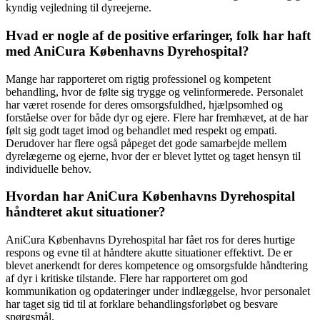
kyndig vejledning til dyreejerne.
Hvad er nogle af de positive erfaringer, folk har haft
med AniCura Københavns Dyrehospital?
Mange har rapporteret om rigtig professionel og kompetent
behandling, hvor de følte sig trygge og velinformerede. Personalet
har været rosende for deres omsorgsfuldhed, hjælpsomhed og
forståelse over for både dyr og ejere. Flere har fremhævet, at de har
følt sig godt taget imod og behandlet med respekt og empati.
Derudover har flere også påpeget det gode samarbejde mellem
dyrelægerne og ejerne, hvor der er blevet lyttet og taget hensyn til
individuelle behov.
Hvordan har AniCura Københavns Dyrehospital
håndteret akut situationer?
AniCura Københavns Dyrehospital har fået ros for deres hurtige
respons og evne til at håndtere akutte situationer effektivt. De er
blevet anerkendt for deres kompetence og omsorgsfulde håndtering
af dyr i kritiske tilstande. Flere har rapporteret om god
kommunikation og opdateringer under indlæggelse, hvor personalet
har taget sig tid til at forklare behandlingsforløbet og besvare
spørgsmål.