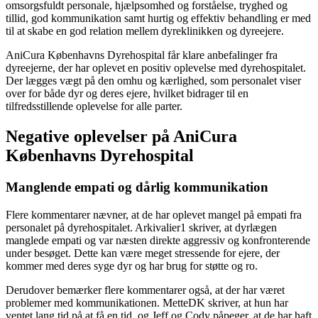
omsorgsfuldt personale, hjælpsomhed og forståelse, tryghed og
tillid, god kommunikation samt hurtig og effektiv behandling er med
til at skabe en god relation mellem dyreklinikken og dyreejere.
AniCura Københavns Dyrehospital får klare anbefalinger fra
dyreejerne, der har oplevet en positiv oplevelse med dyrehospitalet.
Der lægges vægt på den omhu og kærlighed, som personalet viser
over for både dyr og deres ejere, hvilket bidrager til en
tilfredsstillende oplevelse for alle parter.
Negative oplevelser på AniCura
Københavns Dyrehospital
Manglende empati og dårlig kommunikation
Flere kommentarer nævner, at de har oplevet mangel på empati fra
personalet på dyrehospitalet. Arkivalier1 skriver, at dyrlægen
manglede empati og var næsten direkte aggressiv og konfronterende
under besøget. Dette kan være meget stressende for ejere, der
kommer med deres syge dyr og har brug for støtte og ro.
Derudover bemærker flere kommentarer også, at der har været
problemer med kommunikationen. MetteDK skriver, at hun har
ventet lang tid på at få en tid, og Jeff og Cody påpeger, at de har haft