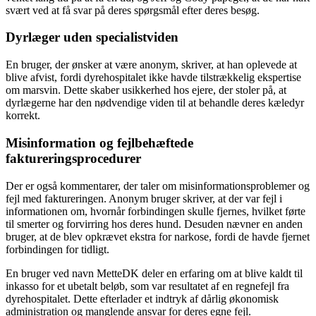
svært ved at få svar på deres spørgsmål efter deres besøg.
Dyrlæger uden specialistviden
En bruger, der ønsker at være anonym, skriver, at han oplevede at
blive afvist, fordi dyrehospitalet ikke havde tilstrækkelig ekspertise
om marsvin. Dette skaber usikkerhed hos ejere, der stoler på, at
dyrlægerne har den nødvendige viden til at behandle deres kæledyr
korrekt.
Misinformation og fejlbehæftede
faktureringsprocedurer
Der er også kommentarer, der taler om misinformationsproblemer og
fejl med faktureringen. Anonym bruger skriver, at der var fejl i
informationen om, hvornår forbindingen skulle fjernes, hvilket førte
til smerter og forvirring hos deres hund. Desuden nævner en anden
bruger, at de blev opkrævet ekstra for narkose, fordi de havde fjernet
forbindingen for tidligt.
En bruger ved navn MetteDK deler en erfaring om at blive kaldt til
inkasso for et ubetalt beløb, som var resultatet af en regnefejl fra
dyrehospitalet. Dette efterlader et indtryk af dårlig økonomisk
administration og manglende ansvar for deres egne fejl.