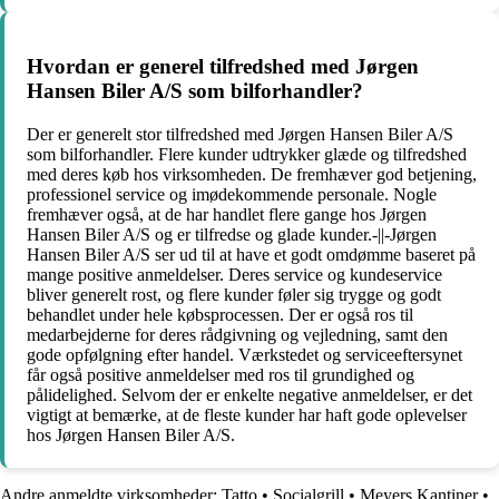
Hvordan er generel tilfredshed med Jørgen
Hansen Biler A/S som bilforhandler?
Der er generelt stor tilfredshed med Jørgen Hansen Biler A/S
som bilforhandler. Flere kunder udtrykker glæde og tilfredshed
med deres køb hos virksomheden. De fremhæver god betjening,
professionel service og imødekommende personale. Nogle
fremhæver også, at de har handlet flere gange hos Jørgen
Hansen Biler A/S og er tilfredse og glade kunder.-||-Jørgen
Hansen Biler A/S ser ud til at have et godt omdømme baseret på
mange positive anmeldelser. Deres service og kundeservice
bliver generelt rost, og flere kunder føler sig trygge og godt
behandlet under hele købsprocessen. Der er også ros til
medarbejderne for deres rådgivning og vejledning, samt den
gode opfølgning efter handel. Værkstedet og serviceeftersynet
får også positive anmeldelser med ros til grundighed og
pålidelighed. Selvom der er enkelte negative anmeldelser, er det
vigtigt at bemærke, at de fleste kunder har haft gode oplevelser
hos Jørgen Hansen Biler A/S.
Andre anmeldte virksomheder:
Tatto
•
Socialgrill
•
Meyers Kantiner
•