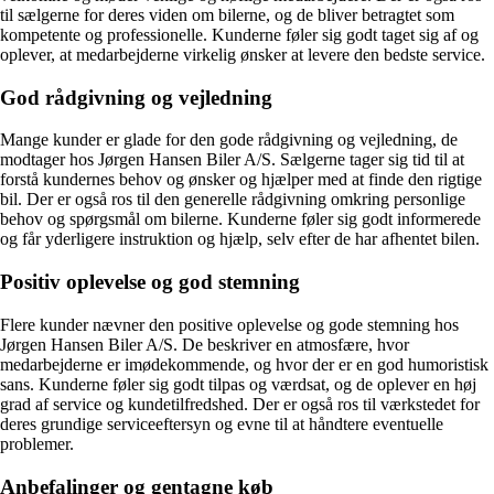
til sælgerne for deres viden om bilerne, og de bliver betragtet som
kompetente og professionelle. Kunderne føler sig godt taget sig af og
oplever, at medarbejderne virkelig ønsker at levere den bedste service.
God rådgivning og vejledning
Mange kunder er glade for den gode rådgivning og vejledning, de
modtager hos Jørgen Hansen Biler A/S. Sælgerne tager sig tid til at
forstå kundernes behov og ønsker og hjælper med at finde den rigtige
bil. Der er også ros til den generelle rådgivning omkring personlige
behov og spørgsmål om bilerne. Kunderne føler sig godt informerede
og får yderligere instruktion og hjælp, selv efter de har afhentet bilen.
Positiv oplevelse og god stemning
Flere kunder nævner den positive oplevelse og gode stemning hos
Jørgen Hansen Biler A/S. De beskriver en atmosfære, hvor
medarbejderne er imødekommende, og hvor der er en god humoristisk
sans. Kunderne føler sig godt tilpas og værdsat, og de oplever en høj
grad af service og kundetilfredshed. Der er også ros til værkstedet for
deres grundige serviceeftersyn og evne til at håndtere eventuelle
problemer.
Anbefalinger og gentagne køb