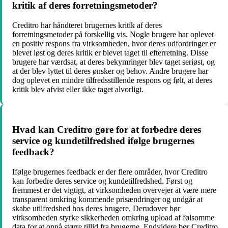
kritik af deres forretningsmetoder?
Creditro har håndteret brugernes kritik af deres
forretningsmetoder på forskellig vis. Nogle brugere har oplevet
en positiv respons fra virksomheden, hvor deres udfordringer er
blevet løst og deres kritik er blevet taget til efterretning. Disse
brugere har værdsat, at deres bekymringer blev taget seriøst, og
at der blev lyttet til deres ønsker og behov. Andre brugere har
dog oplevet en mindre tilfredsstillende respons og følt, at deres
kritik blev afvist eller ikke taget alvorligt.
Hvad kan Creditro gøre for at forbedre deres
service og kundetilfredshed ifølge brugernes
feedback?
Ifølge brugernes feedback er der flere områder, hvor Creditro
kan forbedre deres service og kundetilfredshed. Først og
fremmest er det vigtigt, at virksomheden overvejer at være mere
transparent omkring kommende prisændringer og undgår at
skabe utilfredshed hos deres brugere. Derudover bør
virksomheden styrke sikkerheden omkring upload af følsomme
data for at opnå større tillid fra brugerne. Endvidere bør Creditro