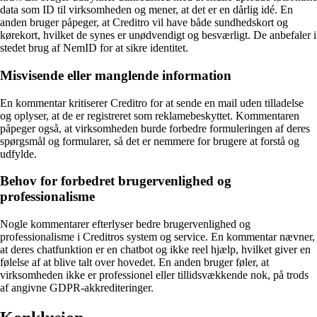
data som ID til virksomheden og mener, at det er en dårlig idé. En
anden bruger påpeger, at Creditro vil have både sundhedskort og
kørekort, hvilket de synes er unødvendigt og besværligt. De anbefaler i
stedet brug af NemID for at sikre identitet.
Misvisende eller manglende information
En kommentar kritiserer Creditro for at sende en mail uden tilladelse
og oplyser, at de er registreret som reklamebeskyttet. Kommentaren
påpeger også, at virksomheden burde forbedre formuleringen af deres
spørgsmål og formularer, så det er nemmere for brugere at forstå og
udfylde.
Behov for forbedret brugervenlighed og
professionalisme
Nogle kommentarer efterlyser bedre brugervenlighed og
professionalisme i Creditros system og service. En kommentar nævner,
at deres chatfunktion er en chatbot og ikke reel hjælp, hvilket giver en
følelse af at blive talt over hovedet. En anden bruger føler, at
virksomheden ikke er professionel eller tillidsvækkende nok, på trods
af angivne GDPR-akkrediteringer.