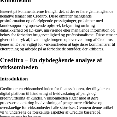
Konklusion
Baseret på kommentarerne fremgår det, at der er flere gennemgående
negative temaer om Creditro. Disse omfatter manglende
prisinformation og efterfølgende prisstigninger, problemer med
kundesupport og upassende opførsel, bekymring omkring
datasikkerhed og ID-krav, misvisende eller manglende information og
behov for forbedret brugervenlighed og professionalisme. Disse temaer
giver et indtryk af, hvad nogle brugere oplever ved brug af Creditros
tjenester. Det er vigtigt for virksomheden at tage disse kommentarer til
efterretning og arbejde på at forbedre de områder, der kritiseres.
Creditro – En dybdegående analyse af
virksomheden
Introduktion
Creditro er en virksomhed inden for finanssektoren, der tilbyder en
digital platform til håndtering af hvidvaskning af penge og
kreditvurdering af kunder. Virksomheden sigter mod at gøre
processerne omkring hvidvaskning af penge mere effektive og
overskuelige for virksomheder i alle størrelser. Gennem denne artikel
vil vi undersøge de forskellige aspekter af Creditro baseret på
kommentarer fra brugere.