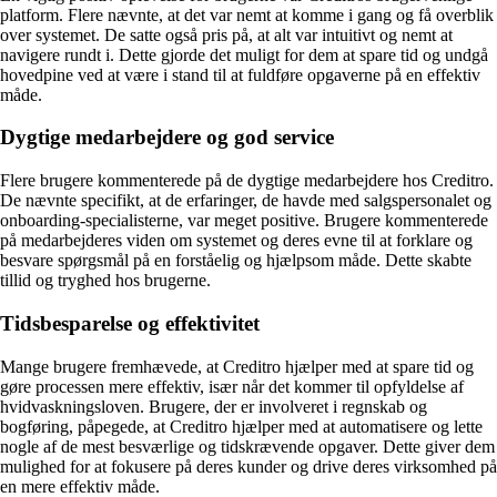
platform. Flere nævnte, at det var nemt at komme i gang og få overblik
over systemet. De satte også pris på, at alt var intuitivt og nemt at
navigere rundt i. Dette gjorde det muligt for dem at spare tid og undgå
hovedpine ved at være i stand til at fuldføre opgaverne på en effektiv
måde.
Dygtige medarbejdere og god service
Flere brugere kommenterede på de dygtige medarbejdere hos Creditro.
De nævnte specifikt, at de erfaringer, de havde med salgspersonalet og
onboarding-specialisterne, var meget positive. Brugere kommenterede
på medarbejderes viden om systemet og deres evne til at forklare og
besvare spørgsmål på en forståelig og hjælpsom måde. Dette skabte
tillid og tryghed hos brugerne.
Tidsbesparelse og effektivitet
Mange brugere fremhævede, at Creditro hjælper med at spare tid og
gøre processen mere effektiv, især når det kommer til opfyldelse af
hvidvaskningsloven. Brugere, der er involveret i regnskab og
bogføring, påpegede, at Creditro hjælper med at automatisere og lette
nogle af de mest besværlige og tidskrævende opgaver. Dette giver dem
mulighed for at fokusere på deres kunder og drive deres virksomhed på
en mere effektiv måde.