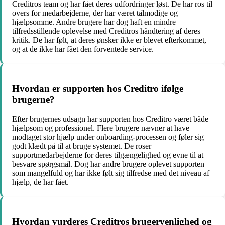
Creditros team og har fået deres udfordringer løst. De har ros til
overs for medarbejderne, der har været tålmodige og
hjælpsomme. Andre brugere har dog haft en mindre
tilfredsstillende oplevelse med Creditros håndtering af deres
kritik. De har følt, at deres ønsker ikke er blevet efterkommet,
og at de ikke har fået den forventede service.
Hvordan er supporten hos Creditro ifølge
brugerne?
Efter brugernes udsagn har supporten hos Creditro været både
hjælpsom og professionel. Flere brugere nævner at have
modtaget stor hjælp under onboarding-processen og føler sig
godt klædt på til at bruge systemet. De roser
supportmedarbejderne for deres tilgængelighed og evne til at
besvare spørgsmål. Dog har andre brugere oplevet supporten
som mangelfuld og har ikke følt sig tilfredse med det niveau af
hjælp, de har fået.
Hvordan vurderes Creditros brugervenlighed og