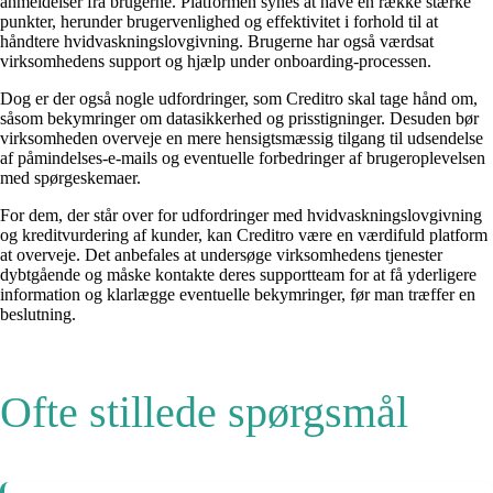
anmeldelser fra brugerne. Platformen synes at have en række stærke
punkter, herunder brugervenlighed og effektivitet i forhold til at
håndtere hvidvaskningslovgivning. Brugerne har også værdsat
virksomhedens support og hjælp under onboarding-processen.
Dog er der også nogle udfordringer, som Creditro skal tage hånd om,
såsom bekymringer om datasikkerhed og prisstigninger. Desuden bør
virksomheden overveje en mere hensigtsmæssig tilgang til udsendelse
af påmindelses-e-mails og eventuelle forbedringer af brugeroplevelsen
med spørgeskemaer.
For dem, der står over for udfordringer med hvidvaskningslovgivning
og kreditvurdering af kunder, kan Creditro være en værdifuld platform
at overveje. Det anbefales at undersøge virksomhedens tjenester
dybtgående og måske kontakte deres supportteam for at få yderligere
information og klarlægge eventuelle bekymringer, før man træffer en
beslutning.
Ofte stillede spørgsmål