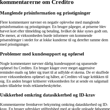
kommentarerne om Creditro
Manglende prisinformation og prisstigninger
Flere kommentarer nævner en negativ oplevelse med manglende
prisinformation og prisstigninger. En bruger påpeger, at priserne blev
hævet kort efter tilmelding og betaling, hvilket de ikke synes godt om.
De mener, at virksomheden burde informere om kommende
prisændringer i stedet for at lokke kunderne til og derefter ramme dem
med prisstigninger.
Problemer med kundesupport og opførsel
Nogle kommentarer nævner dårlig kundesupport og upassende
opførsel fra Creditro. En bruger klager over meget aggressive
reminder-mails og føler sig truet til at udfylde et skema. De er skuffede
over virksomhedens opførsel og håber, at Creditro vil tage kritikken til
sig. En anden bruger kritiserer virksomheden for at sende en salgsmail
uden tilladelse trods reklamebeskyttelse.
Usikkerhed omkring datasikkerhed og ID-krav
Kommentarerne fremhæver bekymring omkring datasikkerhed og ID-
krav. En bruger udtrykker utilfredshed med at skulle uploade følsomme