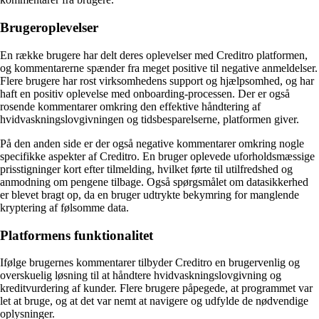
Brugeroplevelser
En række brugere har delt deres oplevelser med Creditro platformen,
og kommentarerne spænder fra meget positive til negative anmeldelser.
Flere brugere har rost virksomhedens support og hjælpsomhed, og har
haft en positiv oplevelse med onboarding-processen. Der er også
rosende kommentarer omkring den effektive håndtering af
hvidvaskningslovgivningen og tidsbesparelserne, platformen giver.
På den anden side er der også negative kommentarer omkring nogle
specifikke aspekter af Creditro. En bruger oplevede uforholdsmæssige
prisstigninger kort efter tilmelding, hvilket førte til utilfredshed og
anmodning om pengene tilbage. Også spørgsmålet om datasikkerhed
er blevet bragt op, da en bruger udtrykte bekymring for manglende
kryptering af følsomme data.
Platformens funktionalitet
Ifølge brugernes kommentarer tilbyder Creditro en brugervenlig og
overskuelig løsning til at håndtere hvidvaskningslovgivning og
kreditvurdering af kunder. Flere brugere påpegede, at programmet var
let at bruge, og at det var nemt at navigere og udfylde de nødvendige
oplysninger.