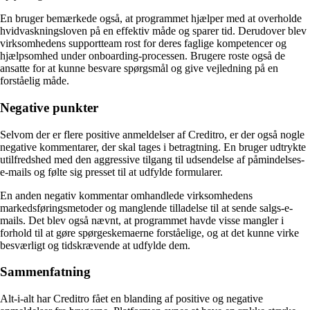
En bruger bemærkede også, at programmet hjælper med at overholde
hvidvaskningsloven på en effektiv måde og sparer tid. Derudover blev
virksomhedens supportteam rost for deres faglige kompetencer og
hjælpsomhed under onboarding-processen. Brugere roste også de
ansatte for at kunne besvare spørgsmål og give vejledning på en
forståelig måde.
Negative punkter
Selvom der er flere positive anmeldelser af Creditro, er der også nogle
negative kommentarer, der skal tages i betragtning. En bruger udtrykte
utilfredshed med den aggressive tilgang til udsendelse af påmindelses-
e-mails og følte sig presset til at udfylde formularer.
En anden negativ kommentar omhandlede virksomhedens
markedsføringsmetoder og manglende tilladelse til at sende salgs-e-
mails. Det blev også nævnt, at programmet havde visse mangler i
forhold til at gøre spørgeskemaerne forståelige, og at det kunne virke
besværligt og tidskrævende at udfylde dem.
Sammenfatning
Alt-i-alt har Creditro fået en blanding af positive og negative