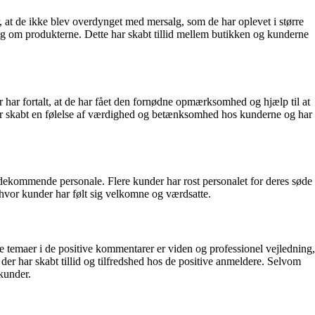
, at de ikke blev overdynget med mersalg, som de har oplevet i større
ing om produkterne. Dette har skabt tillid mellem butikken og kunderne
 har fortalt, at de har fået den fornødne opmærksomhed og hjælp til at
 har skabt en følelse af værdighed og betænksomhed hos kunderne og har
ekommende personale. Flere kunder har rost personalet for deres søde
vor kunder har følt sig velkomne og værdsatte.
 temaer i de positive kommentarer er viden og professionel vejledning,
er har skabt tillid og tilfredshed hos de positive anmeldere. Selvom
kunder.