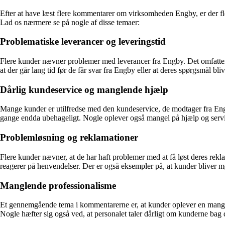
Efter at have læst flere kommentarer om virksomheden Engby, er der fl
Lad os nærmere se på nogle af disse temaer:
Problematiske leverancer og leveringstid
Flere kunder nævner problemer med leverancer fra Engby. Det omfatter b
at der går lang tid før de får svar fra Engby eller at deres spørgsmål bliv
Dårlig kundeservice og manglende hjælp
Mange kunder er utilfredse med den kundeservice, de modtager fra Eng
gange endda ubehageligt. Nogle oplever også mangel på hjælp og service,
Problemløsning og reklamationer
Flere kunder nævner, at de har haft problemer med at få løst deres rekla
reagerer på henvendelser. Der er også eksempler på, at kunder bliver m
Manglende professionalisme
Et gennemgående tema i kommentarerne er, at kunder oplever en mangel
Nogle hæfter sig også ved, at personalet taler dårligt om kunderne bag 