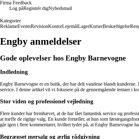
Firma Feedback
Log på
Registrér dig
Nyhedsmail
Kategorier
Reklame
Events
Revision
Kontor
Lejemål
Lager
Kurser
Beskæftigelse
Ren
Engby anmeldelser
Gode oplevelser hos Engby Barnevogne
Indledning
Engby Barnevogne er en butik, der har delt vandene blandt kunderne. No
service. I denne artikel vil vi fokusere på de gennemgående temaer i k
Stor viden og professionel vejledning
Flere kunder har fremhævet, at de har fået fantastisk service og profe
at træffe de rigtige valg. En kunde fortæller, at hun som førstegangsfo
går igen i flere kommentarer, hvilket tyder på, at Engby Barnevogne har 
Begrænset mersalg og ærlig rådgivning