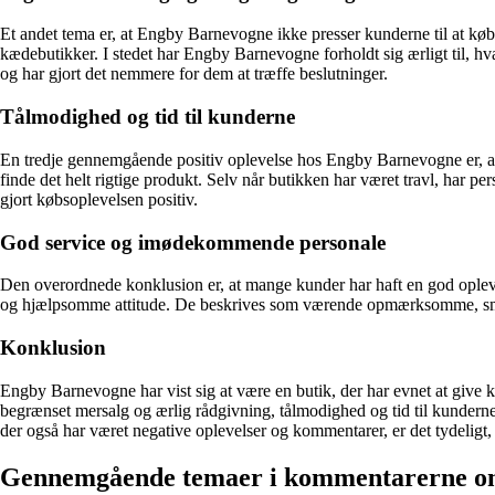
Et andet tema er, at Engby Barnevogne ikke presser kunderne til at købe
kædebutikker. I stedet har Engby Barnevogne forholdt sig ærligt til, h
og har gjort det nemmere for dem at træffe beslutninger.
Tålmodighed og tid til kunderne
En tredje gennemgående positiv oplevelse hos Engby Barnevogne er, at p
finde det helt rigtige produkt. Selv når butikken har været travl, har
gjort købsoplevelsen positiv.
God service og imødekommende personale
Den overordnede konklusion er, at mange kunder har haft en god ople
og hjælpsomme attitude. De beskrives som værende opmærksomme, smile
Konklusion
Engby Barnevogne har vist sig at være en butik, der har evnet at give
begrænset mersalg og ærlig rådgivning, tålmodighed og tid til kunderne
der også har været negative oplevelser og kommentarer, er det tydelig
Gennemgående temaer i kommentarerne 