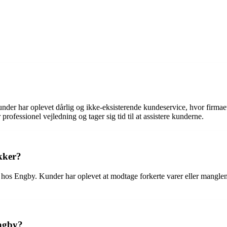
er har oplevet dårlig og ikke-eksisterende kundeservice, hvor firmaet 
fessionel vejledning og tager sig tid til at assistere kunderne.
kker?
s Engby. Kunder har oplevet at modtage forkerte varer eller manglende 
Engby?