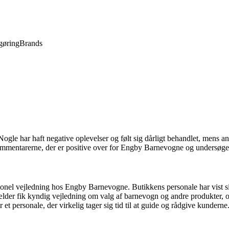
gøring
Brands
gle har haft negative oplevelser og følt sig dårligt behandlet, mens an
ommentarerne, der er positive over for Engby Barnevogne og undersøge, 
ssionel vejledning hos Engby Barnevogne. Butikkens personale har vist 
rælder fik kyndig vejledning om valg af barnevogn og andre produkter, o
et personale, der virkelig tager sig tid til at guide og rådgive kunderne