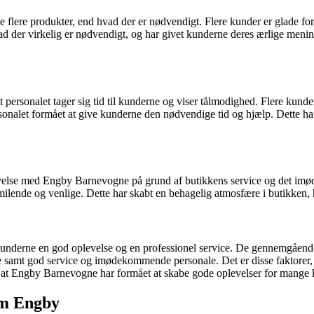
 flere produkter, end hvad der er nødvendigt. Flere kunder er glade for
vad der virkelig er nødvendigt, og har givet kunderne deres ærlige men
ersonalet tager sig tid til kunderne og viser tålmodighed. Flere kunder
 personalet formået at give kunderne den nødvendige tid og hjælp. Dette
velse med Engby Barnevogne på grund af butikkens service og det imød
nde og venlige. Dette har skabt en behagelig atmosfære i butikken, h
 kunderne en god oplevelse og en professionel service. De gennemgående
 samt god service og imødekommende personale. Det er disse faktorer, d
t, at Engby Barnevogne har formået at skabe gode oplevelser for mange 
om Engby