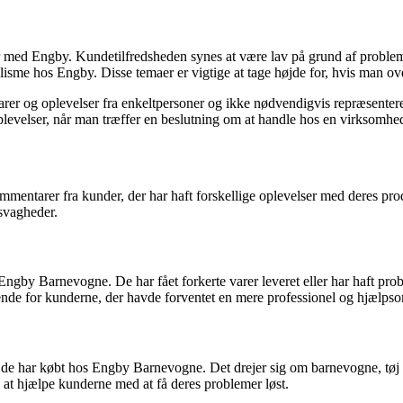
r med Engby. Kundetilfredsheden synes at være lav på grund af problem
isme hos Engby. Disse temaer er vigtige at tage højde for, hvis man ov
tarer og oplevelser fra enkeltpersoner og ikke nødvendigvis repræsent
oplevelser, når man træffer en beslutning om at handle hos en virksomhe
ntarer fra kunder, der har haft forskellige oplevelser med deres prod
svagheder.
ngby Barnevogne. De har fået forkerte varer leveret eller har haft pr
erende for kunderne, der havde forventet en mere professionel og hjælps
e har købt hos Engby Barnevogne. Det drejer sig om barnevogne, tøj og t
l at hjælpe kunderne med at få deres problemer løst.