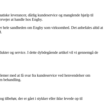
atiske leverancer, dårlig kundeservice og manglende hjælp til
ervejer at handle hos Engby.
erer hele sandheden om Engby som virksomhed. Det anbefales altid at
d.
ukter og service. I dette dybdegående artikel vil vi gennemgå de
oblemer med at få svar fra kundeservice ved henvendelser om
om behandling.
ilbehør, der er gået i stykker eller ikke levede op til