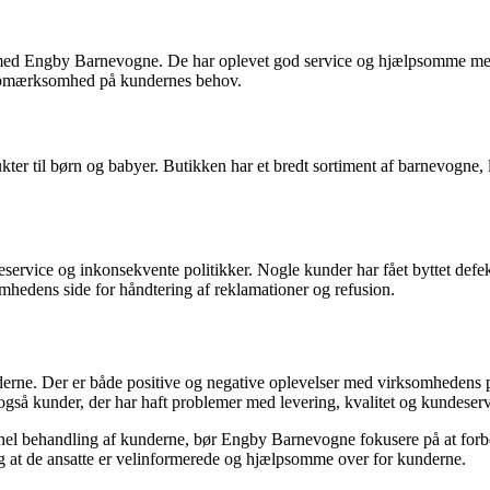
er med Engby Barnevogne. De har oplevet god service og hjælpsomme med
 opmærksomhed på kundernes behov.
r til børn og babyer. Butikken har et bredt sortiment af barnevogne, le
ervice og inkonsekvente politikker. Nogle kunder har fået byttet defek
mhedens side for håndtering af reklamationer og refusion.
rne. Der er både positive og negative oplevelser med virksomhedens p
gså kunder, der har haft problemer med levering, kvalitet og kundeserv
nel behandling af kunderne, bør Engby Barnevogne fokusere på at forbedr
og at de ansatte er velinformerede og hjælpsomme over for kunderne.