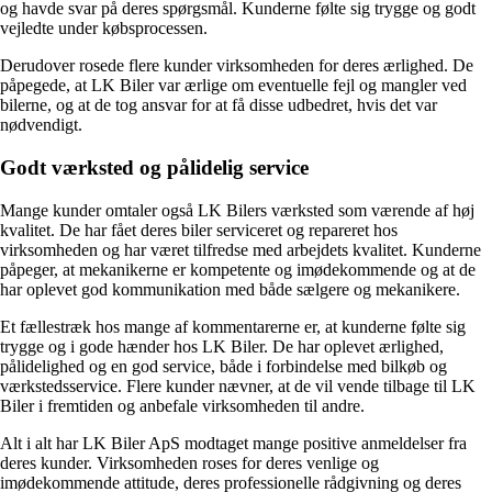
og havde svar på deres spørgsmål. Kunderne følte sig trygge og godt
vejledte under købsprocessen.
Derudover rosede flere kunder virksomheden for deres ærlighed. De
påpegede, at LK Biler var ærlige om eventuelle fejl og mangler ved
bilerne, og at de tog ansvar for at få disse udbedret, hvis det var
nødvendigt.
Godt værksted og pålidelig service
Mange kunder omtaler også LK Bilers værksted som værende af høj
kvalitet. De har fået deres biler serviceret og repareret hos
virksomheden og har været tilfredse med arbejdets kvalitet. Kunderne
påpeger, at mekanikerne er kompetente og imødekommende og at de
har oplevet god kommunikation med både sælgere og mekanikere.
Et fællestræk hos mange af kommentarerne er, at kunderne følte sig
trygge og i gode hænder hos LK Biler. De har oplevet ærlighed,
pålidelighed og en god service, både i forbindelse med bilkøb og
værkstedsservice. Flere kunder nævner, at de vil vende tilbage til LK
Biler i fremtiden og anbefale virksomheden til andre.
Alt i alt har LK Biler ApS modtaget mange positive anmeldelser fra
deres kunder. Virksomheden roses for deres venlige og
imødekommende attitude, deres professionelle rådgivning og deres