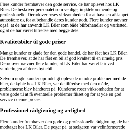
Flere kunder fremhæver den gode service, de har oplevet hos LK
Biler. De beskriver personalet som venlige, imødekommende og
professionelle. Derudover roses virksomheden for at have en afslappet
atmosfære og for at behandle deres kunder godt. Flere kunder nævner
også, at de har anvendt LK Biler som både bilforhandler og værksted,
og at de har været tilfredse med begge dele.
Kvalitetsbiler til gode priser
Mange kunder er glade for den gode handel, de har fået hos LK Biler.
De fremhæver, at de har fået en bil af god kvalitet til en rimelig pris.
Derudover nævner flere kunder, at LK Biler har været fair ved
vurderingen af deres byttebil.
Selvom nogle kunder oprindeligt oplevede mindre problemer med de
biler, de købte hos LK Biler, var de tilfredse med den måde,
problemerne blev håndteret på. Kunderne roser virksomheden for at
være gode til at få eventuelle problemer fikset og for at yde en god
service i denne proces.
Professionel rådgivning og ærlighed
Flere kunder fremhæver den gode og professionelle rådgivning, de har
modtaget hos LK Biler. De peger på, at sælgeren var velinformerede