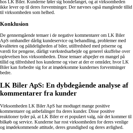
hos LK Biler. Kunderne føler sig bondefanget, og at virksomheden
ikke lever op til deres forventninger. Der nævnes også manglende tillid
til virksomheden som helhed.
Konklusion
De gennemgående temaer i de negative kommentarer om LK Biler
ApS omhandler dårlig kundeservice og behandling, problemer med
kvaliteten og pålideligheden af biler, utilfredshed med priserne og
værdi for pengene, dårligt værkstedsarbejde og generel skuffelse over
oplevelsen hos virksomheden. Disse temaer afspejler en mangel på
tillid og tilfredshed hos kunderne og viser at der er områder, hvor LK
Biler kan forbedre sig for at imødekomme kundernes forventninger
bedre.
LK Biler ApS: En dybdegående analyse af
kommentarer fra kunder
Virksomheden LK Biler ApS har modtaget mange positive
kommentarer og anbefalinger fra deres kunder. Disse positive
reaktioner tyder på, at LK Biler er et populært valg, når det kommer til
bilkøb og service. Kunderne har rost virksomheden for deres venlige
og imødekommende attitude, deres grundighed og deres ærlighed.