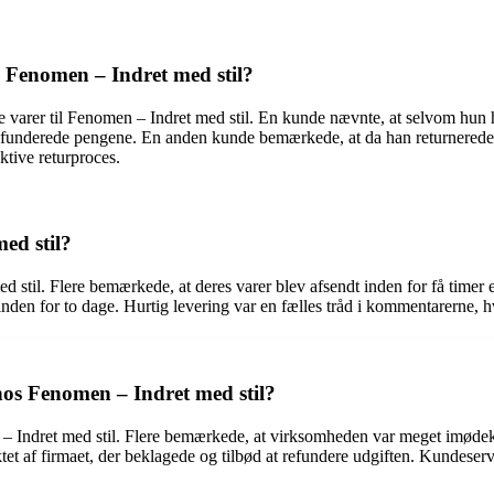
l Fenomen – Indret med stil?
e varer til Fenomen – Indret med stil. En kunde nævnte, at selvom hun h
efunderede pengene. En anden kunde bemærkede, at da han returnerede en
ktive returproces.
ed stil?
ed stil. Flere bemærkede, at deres varer blev afsendt inden for få timer
nden for to dage. Hurtig levering var en fælles tråd i kommentarerne, hv
hos Fenomen – Indret med stil?
– Indret med stil. Flere bemærkede, at virksomheden var meget imøde
tet af firmaet, der beklagede og tilbød at refundere udgiften. Kundes