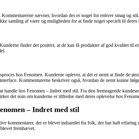
. Kommentarerne nævner, hvordan der er noget for enhver smag og stil.
ke samling af varer og muligheden for at finde noget specielt til deres
rne finder det positivt, at de kan få produkter af god kvalitet til en
el.
ngsproces hos Fenomen. Kunderne oplever, at det er nemt at finde de ø
nterface. Kommentarerne beskriver også, hvordan de nemt kunne følge m
 handle hos Fenomen – Indret med stil. Fra den fremragende kundeservic
irker det som om kunderne er tilfredse med deres oplevelse hos Fenomen
nomen – Indret med stil
ive kommentarer, der er blevet indsamlet fra folk, der har haft erfari
r blevet fremhævet.