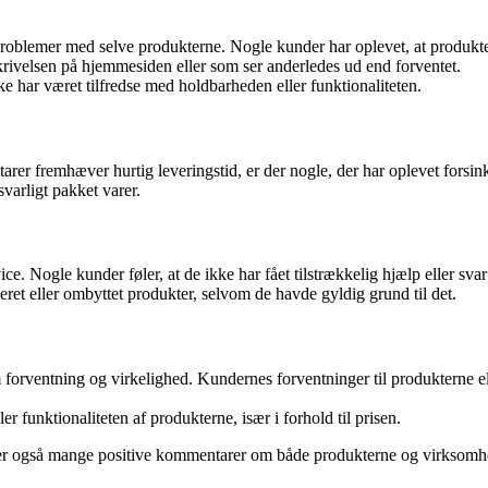
blemer med selve produkterne. Nogle kunder har oplevet, at produktern
skrivelsen på hjemmesiden eller som ser anderledes ud end forventet.
ke har været tilfredse med holdbarheden eller funktionaliteten.
 fremhæver hurtig leveringstid, er der nogle, der har oplevet forsinke
varligt pakket varer.
. Nogle kunder føler, at de ikke har fået tilstrækkelig hjælp eller sva
ret eller ombyttet produkter, selvom de havde gyldig grund til det.
orventning og virkelighed. Kundernes forventninger til produkterne el
r funktionaliteten af produkterne, især i forhold til prisen.
er også mange positive kommentarer om både produkterne og virksomheden