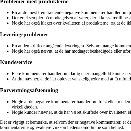
Problemer med produkterne
En af de mest fremtrædende negative kommentarer handler om pro
Der er eksempler på modtagelsen af varer, der ikke svarer til be
Nogle har også klaget over kvaliteten af produkterne, og at de ik
Leveringsproblemer
En anden kritik er angående leveringen. Selvom mange kommentarer
Nogle har også nævnt, at de har modtaget beskadigede eller ufors
Kundeservice
Flere kommentarer handler om dårlig eller mangelfuld kundeservice
Andre nævner, at de har oplevet vanskeligheder med at få refunde
Forventningsafstemning
Nogle af de negative kommentarer handler om forskellen mellem f
virkeligheden.
Nogle kunder nævner, at de har været skuffede over kvaliteten elle
Det er vigtigt at bemærke, at selvom der er negative kommentarer, er d
kommentarerne og evaluere virksomhedens omdømme som helhed.