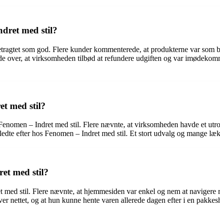
dret med stil?
betragtet som god. Flere kunder kommenterede, at produkterne var som be
de over, at virksomheden tilbød at refundere udgiften og var imødekom
t med stil?
nomen – Indret med stil. Flere nævnte, at virksomheden havde et utroli
ledte efter hos Fenomen – Indret med stil. Et stort udvalg og mange læk
ret med stil?
t med stil. Flere nævnte, at hjemmesiden var enkel og nem at navigere 
ver nettet, og at hun kunne hente varen allerede dagen efter i en pakkes