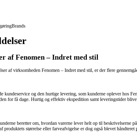
gøring
Brands
delser
r af Fenomen – Indret med stil
ser af virksomheden Fenomen – Indret med stil, er der flere gennemgåe
de kundeservice og den hurtige levering, som kunderne oplever hos 
den for få dage. Hurtig og effektiv ekspedition samt leveringstider blive
derne beretter om, hvordan varerne lever helt op til beskrivelserne p
af produktets størrelse eller farveafvigelse er dog også blevet håndteret 