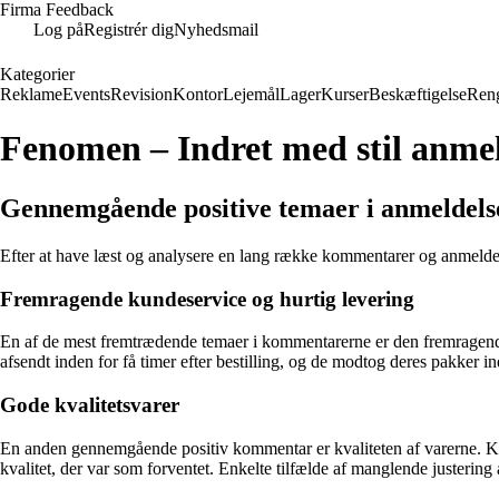
Firma Feedback
Log på
Registrér dig
Nyhedsmail
Kategorier
Reklame
Events
Revision
Kontor
Lejemål
Lager
Kurser
Beskæftigelse
Ren
Fenomen – Indret med stil anmel
Gennemgående positive temaer i anmeldelse
Efter at have læst og analysere en lang række kommentarer og anmeldel
Fremragende kundeservice og hurtig levering
En af de mest fremtrædende temaer i kommentarerne er den fremragen
afsendt inden for få timer efter bestilling, og de modtog deres pakker in
Gode kvalitetsvarer
En anden gennemgående positiv kommentar er kvaliteten af varerne. Kun
kvalitet, der var som forventet. Enkelte tilfælde af manglende justering 