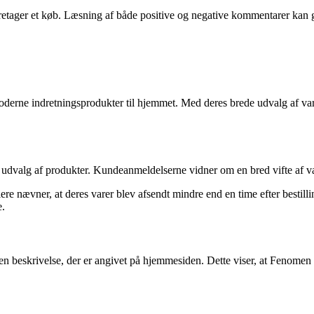
oretager et køb. Læsning af både positive og negative kommentarer kan 
 moderne indretningsprodukter til hjemmet. Med deres brede udvalg af va
re udvalg af produkter. Kundeanmeldelserne vidner om en bred vifte af v
e nævner, at deres varer blev afsendt mindre end en time efter bestilling
e.
en beskrivelse, der er angivet på hjemmesiden. Dette viser, at Fenomen e