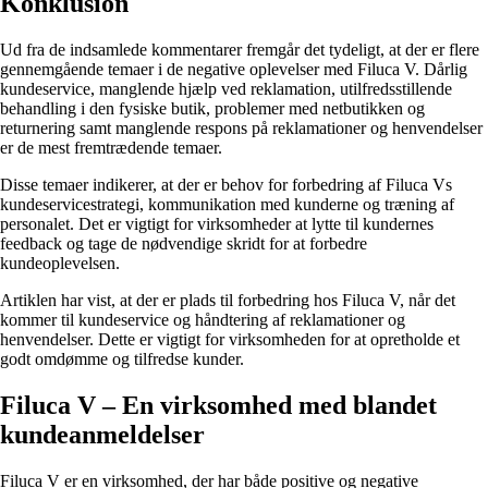
Konklusion
Ud fra de indsamlede kommentarer fremgår det tydeligt, at der er flere
gennemgående temaer i de negative oplevelser med Filuca V. Dårlig
kundeservice, manglende hjælp ved reklamation, utilfredsstillende
behandling i den fysiske butik, problemer med netbutikken og
returnering samt manglende respons på reklamationer og henvendelser
er de mest fremtrædende temaer.
Disse temaer indikerer, at der er behov for forbedring af Filuca Vs
kundeservicestrategi, kommunikation med kunderne og træning af
personalet. Det er vigtigt for virksomheder at lytte til kundernes
feedback og tage de nødvendige skridt for at forbedre
kundeoplevelsen.
Artiklen har vist, at der er plads til forbedring hos Filuca V, når det
kommer til kundeservice og håndtering af reklamationer og
henvendelser. Dette er vigtigt for virksomheden for at opretholde et
godt omdømme og tilfredse kunder.
Filuca V – En virksomhed med blandet
kundeanmeldelser
Filuca V er en virksomhed, der har både positive og negative