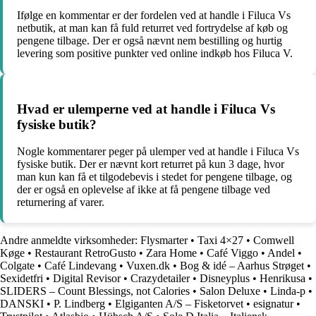
Ifølge en kommentar er der fordelen ved at handle i Filuca Vs
netbutik, at man kan få fuld returret ved fortrydelse af køb og
pengene tilbage. Der er også nævnt nem bestilling og hurtig
levering som positive punkter ved online indkøb hos Filuca V.
Hvad er ulemperne ved at handle i Filuca Vs
fysiske butik?
Nogle kommentarer peger på ulemper ved at handle i Filuca Vs
fysiske butik. Der er nævnt kort returret på kun 3 dage, hvor
man kun kan få et tilgodebevis i stedet for pengene tilbage, og
der er også en oplevelse af ikke at få pengene tilbage ved
returnering af varer.
Andre anmeldte virksomheder:
Flysmarter
•
Taxi 4×27
•
Comwell
Køge
•
Restaurant RetroGusto
•
Zara Home
•
Café Viggo
•
Andel
•
Colgate
•
Café Lindevang
•
Vuxen.dk
•
Bog & idé – Aarhus Strøget
•
Sexidetfri
•
Digital Revisor
•
Crazydetailer
•
Disneyplus
•
Henrikusa
•
SLIDERS – Count Blessings, not Calories
•
Salon Deluxe
•
Linda-p
•
DANSKI
•
P. Lindberg
•
Elgiganten A/S – Fisketorvet
•
esignatur
•