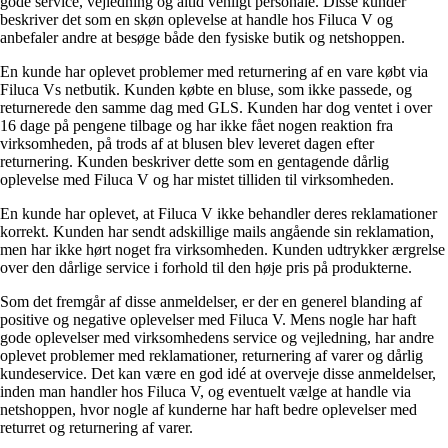
gode service, vejledning og altid venligt personale. Disse kunder
beskriver det som en skøn oplevelse at handle hos Filuca V og
anbefaler andre at besøge både den fysiske butik og netshoppen.
En kunde har oplevet problemer med returnering af en vare købt via
Filuca Vs netbutik. Kunden købte en bluse, som ikke passede, og
returnerede den samme dag med GLS. Kunden har dog ventet i over
16 dage på pengene tilbage og har ikke fået nogen reaktion fra
virksomheden, på trods af at blusen blev leveret dagen efter
returnering. Kunden beskriver dette som en gentagende dårlig
oplevelse med Filuca V og har mistet tilliden til virksomheden.
En kunde har oplevet, at Filuca V ikke behandler deres reklamationer
korrekt. Kunden har sendt adskillige mails angående sin reklamation,
men har ikke hørt noget fra virksomheden. Kunden udtrykker ærgrelse
over den dårlige service i forhold til den høje pris på produkterne.
Som det fremgår af disse anmeldelser, er der en generel blanding af
positive og negative oplevelser med Filuca V. Mens nogle har haft
gode oplevelser med virksomhedens service og vejledning, har andre
oplevet problemer med reklamationer, returnering af varer og dårlig
kundeservice. Det kan være en god idé at overveje disse anmeldelser,
inden man handler hos Filuca V, og eventuelt vælge at handle via
netshoppen, hvor nogle af kunderne har haft bedre oplevelser med
returret og returnering af varer.