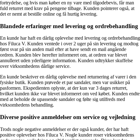
fortrydelse, og hvis man køber en ny vare med tilgodebevis, får man
fuld returret med krav på pengene tilbage. Kunden pointerer også, at
det er nemt at bestille online og få hurtig levering.
Blandede erfaringer med levering og ordrebehandling
En kunde har haft en dårlig oplevelse med levering og ordrebehandling
hos Filuca V. Kunden ventede i over 2 uger på sin levering og modtog
først svar på sin anden mail efter at have sendt en mail angående
ordren. Kunden blev herefter informeret om, at ordren var blevet
annulleret uden yderligere information. Kunden udtrykker skuffelse
over virksomhedens dårlige service.
En kunde beskriver en dårlig oplevelse med returnering af varer i den
fysiske butik. Kunden prøvede et par sandaler, men var usikker på
pasformen. Ekspedienten oplyste, at der kun var 3 dages returret,
hvilket kunden ikke var blevet informeret om ved købet. Kunden endte
med at beholde de upassende sandaler og følte sig utilfreds med
virksomhedens behandling.
Diverse positive anmeldelser om service og vejledning
Trods nogle negative anmeldelser er der også kunder, der har haft
positive oplevelser hos Filuca V. Nogle kunder roser virksomhedens