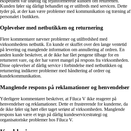
ekspedient var uhøflig og fejlinformerede kunden om returretten.
Kunden føler sig dårligt behandlet og er utilfreds med servicen. Dette
tyder på, at der kan være problemer med kommunikation og træning af
personalet i butikken.
Oplevelser med netbutikken og returnering
Flere kommentarer nævner problemer og utilfredshed med
virksomhedens netbutik. En kunde er skuffet over den lange ventetid
på levering og manglende information om annullering af ordren. En
anden kunde beskriver, at de ikke har fået pengene tilbage for en
returneret vare, og der har været mangel på respons fra virksomheden.
Disse oplevelser af dårlig service i forbindelse med netbutikken og
returnering indikerer problemer med håndtering af ordrer og
kundekommunikation.
Manglende respons på reklamationer og henvendelser
Yderligere kommentarer beskriver, at Filuca V ikke reagerer på
henvendelser og reklamationer. Dette er frustrerende for kunderne, da
de ikke føler sig hørt eller taget seriøst af virksomheden. Manglende
respons kan være et tegn på dårlig kundeservicestrategi og
organisatoriske problemer hos Filuca V.